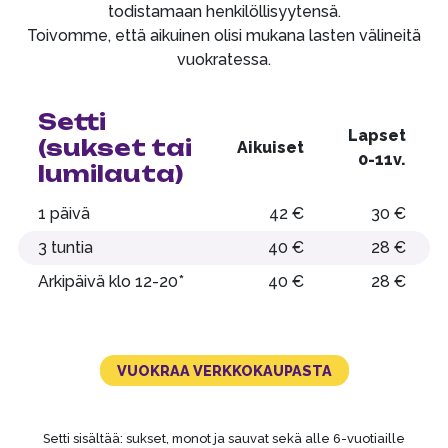
todistamaan henkilöllisyytensä.
Toivomme, että aikuinen olisi mukana lasten välineitä
vuokratessa.
Setti
Lapset
(sukset tai
Aikuiset
0-11v.
lumilauta)
1 päivä
42 €
30 €
3 tuntia
40 €
28 €
Arkipäivä klo 12-20*
40 €
28 €
VUOKRAA VERKKOKAUPASTA
Setti sisältää:
sukset, monot ja sauvat sekä alle 6-vuotiaille