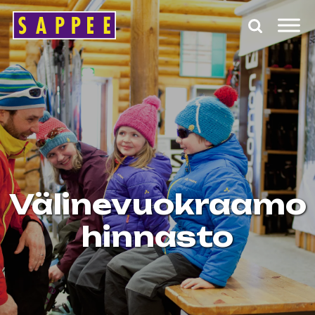
Päävalikko
Välinevuokraamo
hinnasto