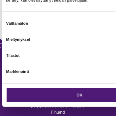
kerätty, kun olet käyttänyt heidän palvelujaan.
Suostumuksen
Välttämätön
valinta
Mieltymykset
Tilastot
Markkinointi
SAPPEE RESORT
OK
Sappeenvuorentie 200
36450 Salmentaka, Pälkäne
Finland