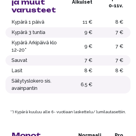
ja muut
Aikuiset
0-11v.
varusteet
Kypärä 1 päivä
11 €
8 €
Kypärä 3 tuntia
9 €
7 €
Kypärä Arkipäivä klo
9 €
7 €
12-20*
Sauvat
7 €
7 €
Lasit
8 €
8 €
Säilytyslokero sis.
6.5 €
avainpantin
**) Kypärä kuuluu alle 6- vuotiaan laskettelu/ lumilautasettiin.
Monot
Normaali
Pro