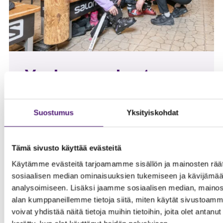
Vuokraa verkosta
Voit vuokrata perustason suksisetin tai
lumilautasetin suoraan verkosta.
Suostumus
Yksityiskohdat
Voi halutessasi varata myös telemark- sukset,
twintipit tai pro-välineet, valitse nämä
lisäpalvelut välineitä valitessasi
Tämä sivusto käyttää evästeitä
verkkokaupassa.
Käytämme evästeitä tarjoamamme sisällön ja mainosten räät
Välineet on mahdollista vuokrata klo 17
sosiaalisen median ominaisuuksien tukemiseen ja kävijäm
mennessä tuloa edeltävänä päivänä.
analysoimiseen. Lisäksi jaamme sosiaalisen median, mainosa
alan kumppaneillemme tietoja siitä, miten käytät sivusto
VUOKRAA VERKKOKAUPASTA
voivat yhdistää näitä tietoja muihin tietoihin, joita olet antanut h