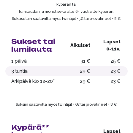
kypärän tai
lumilaudan ja monot sekä alle 6- vuotiaille kypärän.
Suksisettiin saatavilla myös twintipit +5€ tai provälineet + 8 €.
Sukset tai
Lapset
Aikuiset
lumilauta
0-11v.
1 päivä
31 €
25 €
3 tuntia
29 €
23 €
Arkipäivä klo 12-20*
29 €
23 €
Suksiin saatavilla myös twintipit +5€ tai provälineet + 8 €.
Kypärä**
Lapset