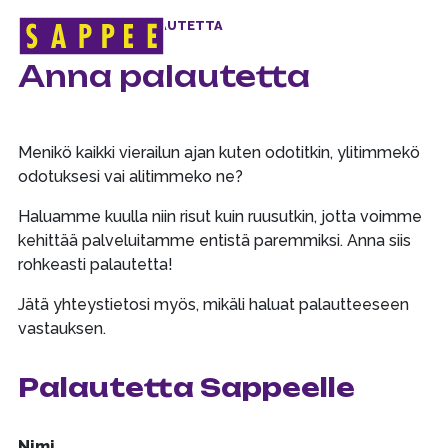
ETUSIVU
>
ANNA PALAUTETTA
Päävalikko
Anna palautetta
Menikö kaikki vierailun ajan kuten odotitkin, ylitimmekö
odotuksesi vai alitimmeko ne?
Haluamme kuulla niin risut kuin ruusutkin, jotta voimme
kehittää palveluitamme entistä paremmiksi. Anna siis
rohkeasti palautetta!
Jätä yhteystietosi myös, mikäli haluat palautteeseen
vastauksen.
Palautetta Sappeelle
Nimi