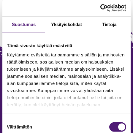
Suostumus
Yksityiskohdat
Tietoja
Tämä sivusto käyttää evästeitä
Käytämme evästeitä tarjoamamme sisällön ja mainosten
räätälöimiseen, sosiaalisen median ominaisuuksien
tukemiseen ja kävijämäärämme analysoimiseen. Lisäksi
jaamme sosiaalisen median, mainosalan ja analytiikka-
alan kumppaneillemme tietoja siitä, miten käytät
sivustoamme. Kumppanimme voivat yhdistää näitä
tietoja muihin tietoihin, joita olet antanut heille tai joita on
SAPPEE RESORT
kerätty, kun olet käyttänyt heidän palvelujaan.
Sappeenvuorentie 200
Suostumuksen
36450 Salmentaka, Pälkäne
Välttämätön
valinta
Finland