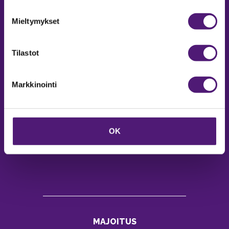
MYYNTIPALVELU/ INFO
Mieltymykset
Puh:
020 755 9970
Email:
sappee@sappee.fi
Tilastot
Markkinointi
OK
MAJOITUS