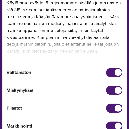
Sappeenvuorentie 200
Käytämme evästeitä tarjoamamme sisällön ja mainosten
36450 Salmentaka, Pälkäne
räätälöimiseen, sosiaalisen median ominaisuuksien
Finland
tukemiseen ja kävijämäärämme analysoimiseen. Lisäksi
jaamme sosiaalisen median, mainosalan ja analytiikka-
MYYNTIPALVELU/ INFO
alan kumppaneillemme tietoja siitä, miten käytät
sivustoamme. Kumppanimme voivat yhdistää näitä
Puh:
020 755 9970
tietoja muihin tietoihin, joita olet antanut heille tai joita on
Email:
sappee@sappee.fi
kerätty, kun olet käyttänyt heidän palvelujaan.
Suostumuksen
Välttämätön
valinta
Mieltymykset
Tilastot
Markkinointi