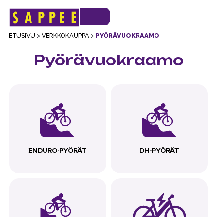
VERKKOKAUPAN
ETUSIVU
Päävalikko
ETUSIVU
>
VERKKOKAUPPA
>
PYÖRÄVUOKRAAMO
Pyörävuokraamo
ENDURO-PYÖRÄT
DH-PYÖRÄT