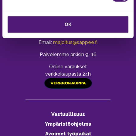
MAJOITUS
OK
Tiedustelut & Varaukset
Puh:
020 755 9975
Email:
majoitus@sappee.fi
Palvelemme arkisin 9–16
Online varaukset
verkkokaupasta 24h
Vastuullisuus
Ympäristöohjelma
Avoimet työpaikat