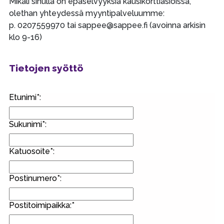
Mikäli sinulla on epäselvyyksiä kausikorttiasioissa,
olethan yhteydessä myyntipalveluumme:
p. 0207559970 tai sappee@sappee.fi (avoinna arkisin
klo 9-16)
Tietojen syöttö
Etunimi*:
Sukunimi*:
Katuosoite*:
Postinumero*:
Postitoimipaikka:*