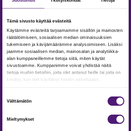
Suostumus
Yksityiskohdat
Tietoja
Tämä sivusto käyttää evästeitä
Käytämme evästeitä tarjoamamme sisällön ja mainosten
räätälöimiseen, sosiaalisen median ominaisuuksien
SAPPEE RESORT
tukemiseen ja kävijämäärämme analysoimiseen. Lisäksi
jaamme sosiaalisen median, mainosalan ja analytiikka-
Sappeenvuorentie 200
alan kumppaneillemme tietoja siitä, miten käytät
36450 Salmentaka, Pälkäne
sivustoamme. Kumppanimme voivat yhdistää näitä
Finland
tietoja muihin tietoihin, joita olet antanut heille tai joita on
kerätty, kun olet käyttänyt heidän palvelujaan.
MYYNTIPALVELU/ INFO
Puh:
020 755 9970
Suostumuksen
Email:
sappee@sappee.fi
Välttämätön
valinta
Mieltymykset