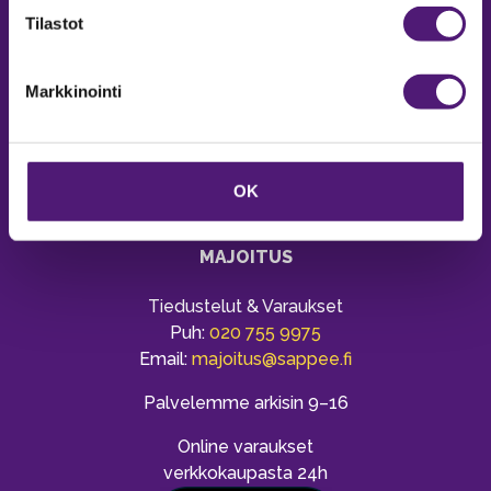
Tilastot
Markkinointi
OK
MAJOITUS
Tiedustelut & Varaukset
Puh:
020 755 9975
Email:
majoitus@sappee.fi
Palvelemme arkisin 9–16
Online varaukset
verkkokaupasta 24h