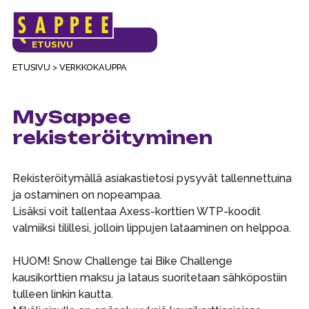
Päävalikko
VERKKOKAUPAN
ETUSIVU
ETUSIVU
>
VERKKOKAUPPA
MySappee
rekisteröityminen
Rekisteröitymällä asiakastietosi pysyvät tallennettuina
ja ostaminen on nopeampaa.
Lisäksi voit tallentaa Axess-korttien WTP-koodit
valmiiksi tilillesi, jolloin lippujen lataaminen on helppoa.
HUOM! Snow Challenge tai Bike Challenge
kausikorttien maksu ja lataus suoritetaan sähköpostiin
tulleen linkin kautta.