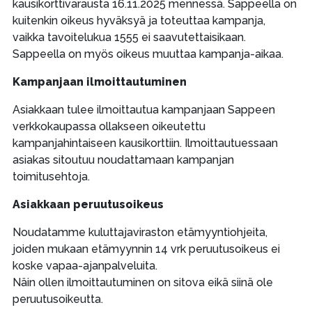
kausikorttivarausta 16.11.2025 mennessä. Sappeella on
kuitenkin oikeus hyväksyä ja toteuttaa kampanja,
vaikka tavoitelukua 1555 ei saavutettaisikaan.
Sappeella on myös oikeus muuttaa kampanja-aikaa.
Kampanjaan ilmoittautuminen
Asiakkaan tulee ilmoittautua kampanjaan Sappeen
verkkokaupassa ollakseen oikeutettu
kampanjahintaiseen kausikorttiin. Ilmoittautuessaan
asiakas sitoutuu noudattamaan kampanjan
toimitusehtoja.
Asiakkaan peruutusoikeus
Noudatamme kuluttajaviraston etämyyntiohjeita,
joiden mukaan etämyynnin 14 vrk peruutusoikeus ei
koske vapaa-ajanpalveluita.
Näin ollen ilmoittautuminen on sitova eikä siinä ole
peruutusoikeutta.