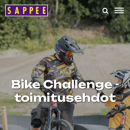
Päävalikko
Bike Challenge -
toimitusehdot