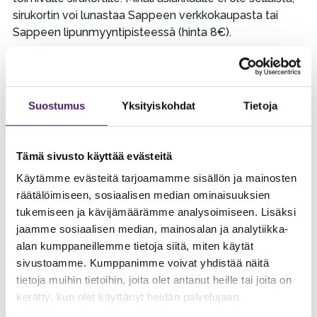
sirukortin voi lunastaa Sappeen verkkokaupasta tai
Sappeen lipunmyyntipisteessä (hinta 8€).
Kausikortin maksaminen
Kampanjan toteutuessa Sappee lähettää asiakkaalle,
asiakkaan ilmoittautumisen yhteydessä antamaan
Suostumus
Yksityiskohdat
Tietoja
sähköpostiosoitteeseen sähköpostiviestin. Viestissä on
maksulinkki Sappeen verkkokauppaan, jossa kausikortti
Tämä sivusto käyttää evästeitä
maksetaan. Kausikortti tulee maksaa eräpäivään
mennessä (30.11.2025). Myöhässä olevasta maksusta
Käytämme evästeitä tarjoamamme sisällön ja mainosten
peritään kuluttajasuojan mukainen viivästyskorko. Mikäli
räätälöimiseen, sosiaalisen median ominaisuuksien
asiakas ei suorita maksua toisen maksuhuomautuksen
tukemiseen ja kävijämäärämme analysoimiseen. Lisäksi
jälkeen, on Sappeella oikeus laittaa maksu perintään.
jaamme sosiaalisen median, mainosalan ja analytiikka-
alan kumppaneillemme tietoja siitä, miten käytät
Hyväksytyt maksuvälineet
sivustoamme. Kumppanimme voivat yhdistää näitä
tietoja muihin tietoihin, joita olet antanut heille tai joita on
Kausikorttikampanjassa hyväksytään maksuvälineinä
kerätty, kun olet käyttänyt heidän palvelujaan.
Sappeen verkkokaupassa käytettävän Paytrailin
maksupainikkeet sekä seuraavat liikunta- ja