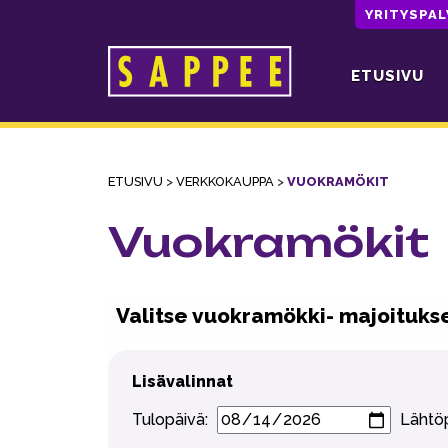
YRITYSPA
ETUSIVU
Päävalikko
ETUSIVU
>
VERKKOKAUPPA
>
VUOKRAMÖKIT
Vuokramökit
Valitse vuokramökki- majoitukse
Lisävalinnat
Tulopäivä:
Lähtö