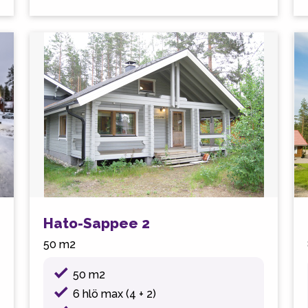
Hato-Sappee 2
50 m2
50 m2
6 hlö max (4 + 2)