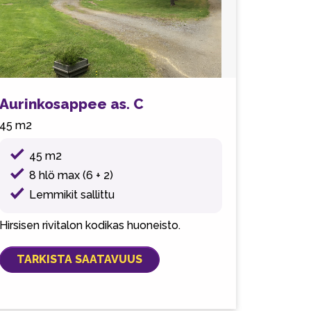
Aurinkosappee as. C
45 m2
45 m2
8 hlö max (6 + 2)
Lemmikit sallittu
Hirsisen rivitalon kodikas huoneisto.
TARKISTA SAATAVUUS