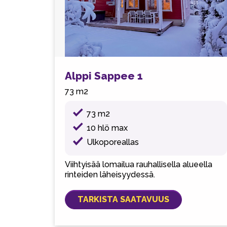
Alppi Sappee 1
73 m2
73 m2
10 hlö max
Ulkoporeallas
Viihtyisää lomailua rauhallisella alueella
rinteiden läheisyydessä.
TARKISTA SAATAVUUS