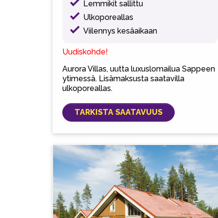
Lemmikit sallittu
Ulkoporeallas
Viilennys kesäaikaan
Uudiskohde!
Aurora Villas, uutta luxuslomailua Sappeen
ytimessä. Lisämaksusta saatavilla
ulkoporeallas.
TARKISTA SAATAVUUS