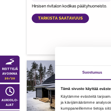
Hirsisen rivitalon kodikas päätyhuoneisto.
TARKISTA SAATAVUUS
REITTEJÄ
Suostumus
AVOINNA
20/20
Tämä sivusto käyttää eväste
Käytämme evästeitä tarjoama
AUKIOLO­
ja kävijämäärämme analysoim
AJAT
kumppaneillemme tietoja siitä