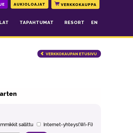
JE
AUKIOLOAJAT
VERKKOKAUPPA
LAT
TAPAHTUMAT
RESORT
EN
VERKKOKAUPAN ETUSIVU
varten
mikkit sallittu
Internet-yhteys(Wi-Fi)