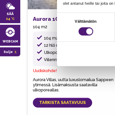
olet antanut heille tai joita o
SÄÄ
Suostumuksen
Aurora 1C
24 °C
Välttämätön
valinta
104 m2
104 m2
WEBCAM
12 hlö max (8 + 4)
Sulje
Ulkoporeallas
Viilennys kesäaikaan
Uudiskohde!
Aurora Villas, uutta luxuslomailua Sappeen
ytimessä. Lisämaksusta saatavilla
ulkoporeallas.
TARKISTA SAATAVUUS