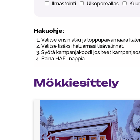
Ilmastointi
Ulkoporeallas
Kuum
Hakuohje:
Valitse ensin alku ja loppupäivämäärä kalen
Valitse lisäksi haluamasi lisävalinnat.
Syötä kampanjakoodi jos teet kampanjaost
Paina HAE -nappia.
Mökkiesittely