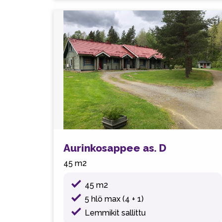
Aurinkosappee as. D
45 m2
45 m2
5 hlö max (4 + 1)
Lemmikit sallittu