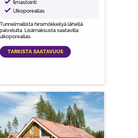
Ilmastointi
Ulkoporeallas
Tunnelmallista hirsimökkeilyä lähellä
palveluita. Lisämaksusta saatavilla
ulkoporeallas.
TARKISTA SAATAVUUS