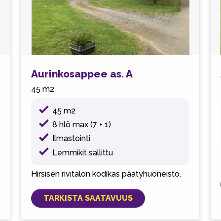
Aurinkosappee as. A
45 m2
45 m2
8 hlö max (7 + 1)
Ilmastointi
Lemmikit sallittu
Hirsisen rivitalon kodikas päätyhuoneisto.
TARKISTA SAATAVUUS