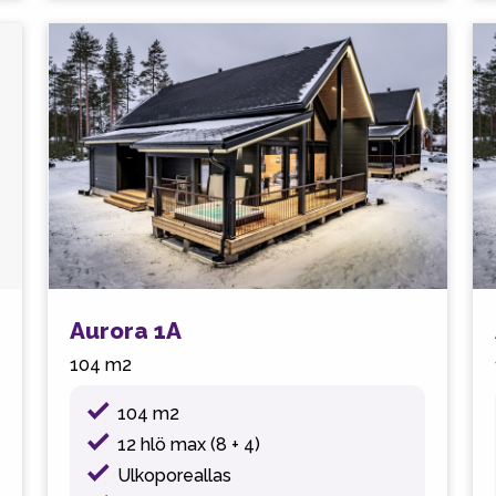
Aurora 1A
104 m2
104 m2
12 hlö max (8 + 4)
Ulkoporeallas