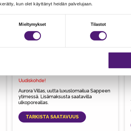
n kerätty, kun olet käyttänyt heidän palvelujaan.
Aurora 1D
Mieltymykset
Tilastot
104 m2
104 m2
12 hlö max (8 + 4)
Ulkoporeallas
Viilennys kesäaikaan
Uudiskohde!
Aurora Villas, uutta luxuslomailua Sappeen
ytimessä. Lisämaksusta saatavilla
ulkoporeallas.
TARKISTA SAATAVUUS