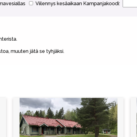
avesiallas
Viilennys kesäaikaan
Kampanjakoodi:
terista.
oa, muuten jätä se tyhjäksi.