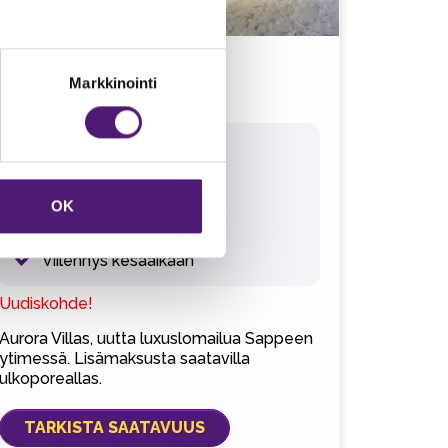
Aurora 1E
Markkinointi
104 m2
104 m2
12 hlö max (8 + 4)
Lemmikit sallittu
OK
Ulkoporeallas
Viilennys kesäaikaan
Uudiskohde!
Aurora Villas, uutta luxuslomailua Sappeen
ytimessä. Lisämaksusta saatavilla
ulkoporeallas.
TARKISTA SAATAVUUS