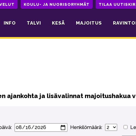
LVELUT
KOULU- JA NUORISORYHMÄT
TILAA UUTISKIR
INFO
TALVI
KESÄ
MAJOITUS
RAVINTO
n ajankohta ja lisävalinnat majoitushakua 
päivä:
Henkilömäärä:
Lem