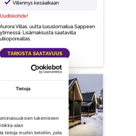
Viilennys kesäaikaan
Uudiskohde!
Aurora Villas, uutta luxuslomailua Sappeen
ytimessä. Lisämaksusta saatavilla
ulkoporeallas.
TARKISTA SAATAVUUS
Tietoja
 ominaisuuksien tukemiseen
tiikka-alan
ietoja muihin tietoihin, joita