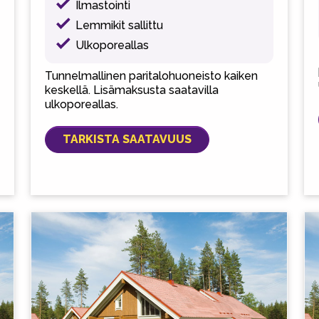
Ilmastointi
Lemmikit sallittu
Ulkoporeallas
Tunnelmallinen paritalohuoneisto kaiken
keskellä. Lisämaksusta saatavilla
ulkoporeallas.
TARKISTA SAATAVUUS