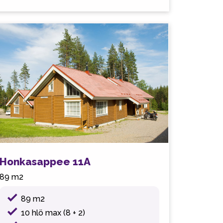
Honkasappee 11A
89 m2
89 m2
10 hlö max (8 + 2)