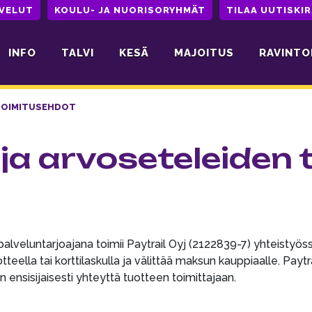
LVELUT
KOULU- JA NUORISORYHMÄT
TILAA UUTISKIR
INFO
TALVI
KESÄ
MAJOITUS
RAVINTO
 TOIMITUSEHDOT
 ja arvoseteleiden
lveluntarjoajana toimii Paytrail Oyj (2122839-7) yhteistyös
teella tai korttilaskulla ja välittää maksun kauppiaalle. Paytr
sisijaisesti yhteyttä tuotteen toimittajaan.