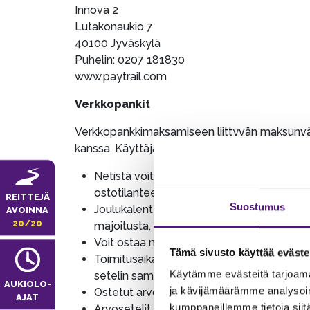
Innova 2
Lutakonaukio 7
40100 Jyväskylä
Puhelin: 0207 181830
www.paytrail.com
Verkkopankit
Verkkopankkimaksamiseen liittyvän maksunväli
kanssa. Käyttäjän kannalta palvelu toimii aiv
Netistä voit ostaa arvoseteleitä, joita v
ostotilanteessa ole toisin kerrottu. Arvos
REITTEJÄ
Suostumus
Joulukalenterista ostetuilla arvoseteleill
AVOINNA
20/20
majoitusta, alennettuja hissilippuja tai sho
Voit ostaa myös lahjakorttina päivälippuja r
Tämä sivusto käyttää eväste
Toimitusaika postituksesa on noin viikko.
Käytämme evästeitä tarjoama
setelin samalla postituksella valitsemall
AUKIOLO­
ja kävijämäärämme analysoim
Ostetut arvosetelit tai päivälippusetelit
AJAT
kumppaneillemme tietoja siitä
Arvosetelit ja päivälippusetelit voit nout