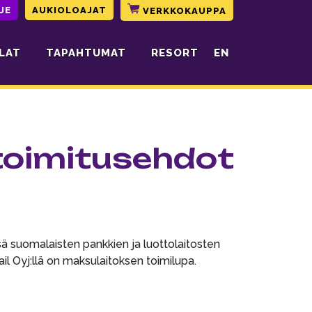
JE
AUKIOLOAJAT
VERKKOKAUPPA
LAT
TAPAHTUMAT
RESORT
EN
 toimitusehdot
sä suomalaisten pankkien ja luottolaitosten
ail Oyj:llä on maksulaitoksen toimilupa.