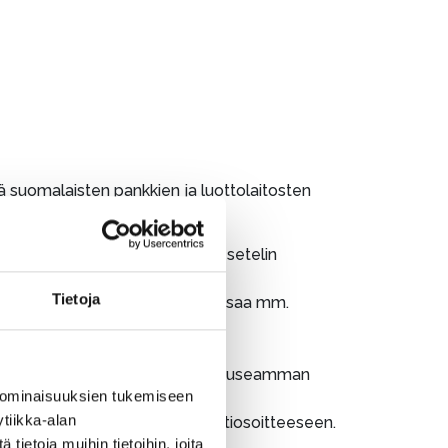
 suomalaisten pankkien ja luottolaitosten
 voimassa max. 1 vuoden, ellei setelin
voi muutenkaan muuttaa rahaksi.
Tietoja
uun saakka. Seteleillä ei voi maksaa mm.
olevan postitusmaksun. Voit ostaa useamman
 ominaisuuksien tukemiseen
tiikka-alan
on yhteydessä ilmoittamaan postiosoitteeseen.
ietoja muihin tietoihin, joita