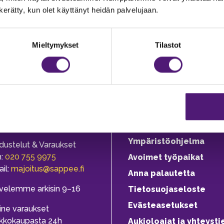
n kerätty, kun olet käyttänyt heidän palvelujaan.
Mieltymykset
Tilastot
JOITUS
Vastuullisuus
Ympäristöohjelma
dustelut & Varaukset
h:
020 755 9975
Avoimet työpaikat
il:
majoitus@sappee.fi
Anna palautetta
velemme arkisin 9–16
Tietosuojaseloste
Evästeasetukset
ine varaukset
kkokaupasta 24h
Aukioloajat ja yhteysti