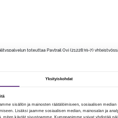
tyspalvelun toteuttaa Paytrail Oyj (2122839-7) yhteistyössä
an kuten perinteinen verkkomaksaminenkin.
oi käyttää Sappeen palveluiden maksamiseen. Arvosetelit ovat
etelistä ei anneta oston yhteydessä rahaa takaisin eikä sitä 
Yksityiskohdat
ä voi ostaa normaalihintaisia tuotteita voimasssaoloajan lopp
p tuotteita.
inteisiin tai seikkailupuistoon.
itä
 Käsittely- ja postituskuluina perimme kulloinkin voimassa 
mme sisällön ja mainosten räätälöimiseen, sosiaalisen median
a kappalemäärän ennen ostoskoriin lisäämistä.
iseen. Lisäksi jaamme sosiaalisen median, mainosalan ja analy
 postitamme vain Suomen rajojen sisäpuolelle asiakkaan ost
, miten käytät sivustoamme. Kumppanimme voivat yhdistää näitä t
aa myös Sappeen toimipisteestä aukioloaikoina.