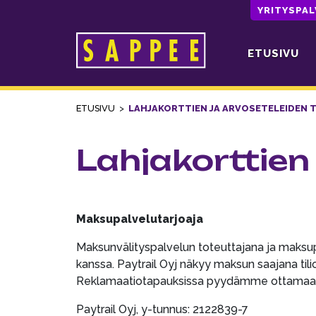
YRITYSPA
ETUSIVU
Päävalikko
ETUSIVU
>
LAHJAKORTTIEN JA ARVOSETELEIDEN
Lahjakorttien
Maksupalvelutarjoaja
Maksunvälityspalvelun toteuttajana ja maksupa
kanssa. Paytrail Oyj näkyy maksun saajana tiliot
Reklamaatiotapauksissa pyydämme ottamaan en
Paytrail Oyj, y-tunnus: 2122839-7