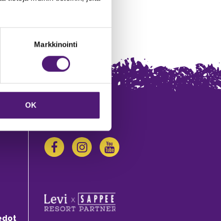
Markkinointi
OK
SEURAA MEITÄ:
edot