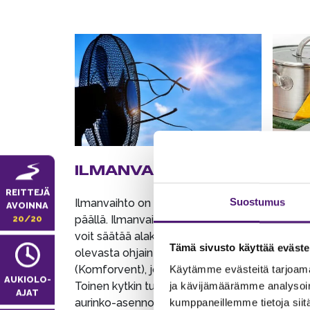
ILMANVAIHTO
KEI
REITTEJÄ
Suostumus
Ilmanvaihto on aina automaattisesti
ASTIA
AVOINNA
päällä. Ilmanvaihdon voimakkuutta
20/20
Mikäli
voit säätää alakerran wc:n vieressä
tulee o
Tämä sivusto käyttää eväste
olevasta ohjaintaulusta
että ha
(Komforvent), jossa propellinkuvat.
Käytämme evästeitä tarjoama
keittiö
AUKIOLO­
Toinen kytkin tulee olla kesällä
ja kävijämäärämme analysoim
AJAT
aurinko-asennossa ja talvella
kumppaneillemme tietoja siitä
KYLMÄ