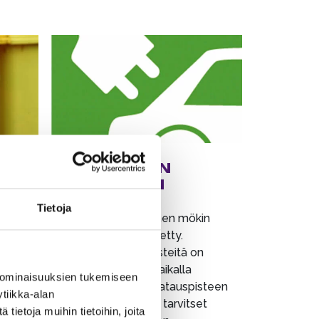
SÄHKÖAUTON
LATAAMINEN
Tietoja
Sähköauton lataaminen mökin
pistorasioista on kielletty.
a
Sähköauton latauspisteitä on
ta
Sappeen pääparkkipaikalla
 ominaisuuksien tukemiseen
(type2 max. 22kw). Latauspisteen
tiikka-alan
käyttöön ja maksuun tarvitset
ietoja muihin tietoihin, joita