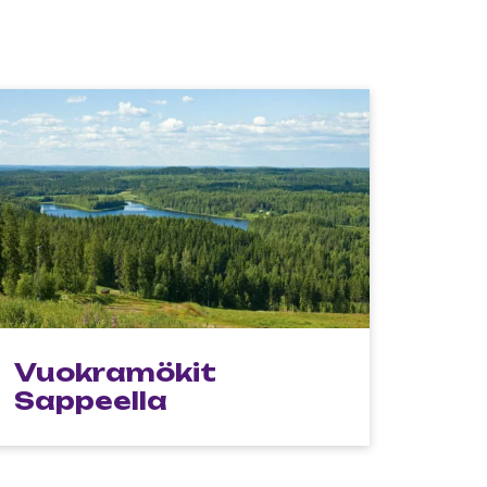
Vuokramökit
Sappeella