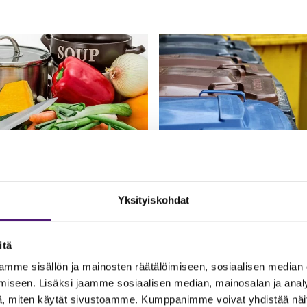
TTIÖN LAITTEET
JÄTTEIDEN
KÄSITTELY JA
KIERRÄTYS
Yksityiskohdat
NPESUKONE
 astianpesukoneen kanssa
Roska-astiat löytyvät pihast
ngelmia, tarkistathan ensin,
itä
parkkipaikan reunassa olevas
na on auki. Hana löytyy
katoksesta.
mme sisällön ja mainosten räätälöimiseen, sosiaalisen median
lavuaarin vesihanasta.
iseen. Lisäksi jaamme sosiaalisen median, mainosalan ja analy
, miten käytät sivustoamme. Kumppanimme voivat yhdistää näitä t
SÄILYTYSTILAT