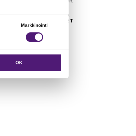
eparking.fi sovelluksen.
PYSÄKÖINTI JA
LATAUSPISTEET
Markkinointi
OK