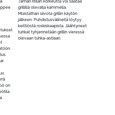
aa
Tämän ritilän korkeutta voi säätää
Sappee
grillillä olevalla kammella.
Muistathan siivota grillin käytön
jälkeen. Puhdistusvälineitä löytyy
keittiöstä roskiskaapista. Jäähtyneet
etukset
tuhkat tyhjennetään grillin vieressä
isessa
olevaan tuhka-astiaan.
et
ätöön.
lus
ai
uu
rrä
mpö on
ötila.
ua