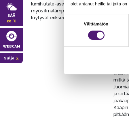
lumihiutale-asennossa. Talossa on
olet antanut heille tai joita o
myös ilmalämpöpumppu, ohjeet
Kohteen
SÄÄ
Suostumuksen
löytyvät erikseen mökistä.
sinne l
20 °C
Välttämätön
valinta
juomaa 
lämmenn
sisäläm
vaan se
WEBCAM
kestää 
Sulje
että ru
Suosit
ensin v
mitkä t
Juomia 
ja siirt
jääkaap
Kaapin
pitkään