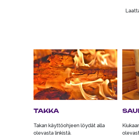
Laatta
TAKKA
SAU
Takan käyttöohjeen löydät alla
Kiukaan
olevasta linkistä.
olevasta