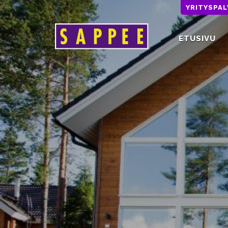
YRITYSPA
ETUSIVU
Päävalikko