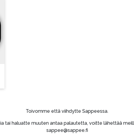
Toivomme että viihdytte Sappeessa.
lmia tai haluatte muuten antaa palautetta, voitte lähettää mei
sappee@sappee.fi