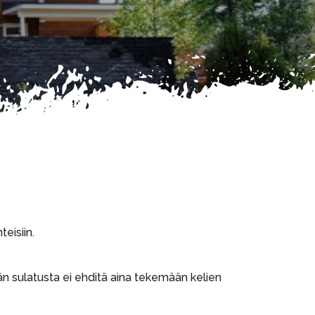
eisiin.
jään sulatusta ei ehditä aina tekemään kelien