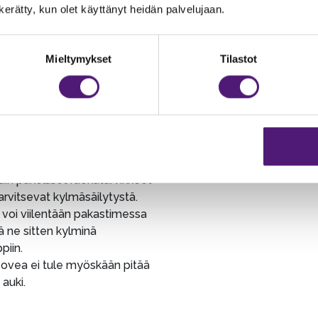
n kerätty, kun olet käyttänyt heidän palvelujaan.
 jääkaappi on tyhjä ja mikäli
aittaa paljon lämmintä
Mieltymykset
Tilastot
tai kuljetuksessa
yttä ruokaa, ei jääkaapin
pötila pysy optimaalisena
 lämpiää. Viileneminen
tällöin pitkään ja on vaarana
oka menee pilalle.
telemme laittamaan kaappiin
ain pakolliset ruokatarvikkeet
arvitsevat kylmäsäilytystä.
voi viilentään pakastimessa
ää ne sitten kylminä
piin.
 ovea ei tule myöskään pitää
 auki.