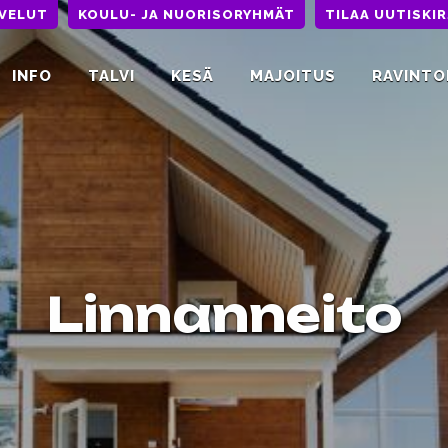
LVELUT
KOULU- JA NUORISORYHMÄT
TILAA UUTISKIR
INFO
TALVI
KESÄ
MAJOITUS
RAVINTO
Linnanneito