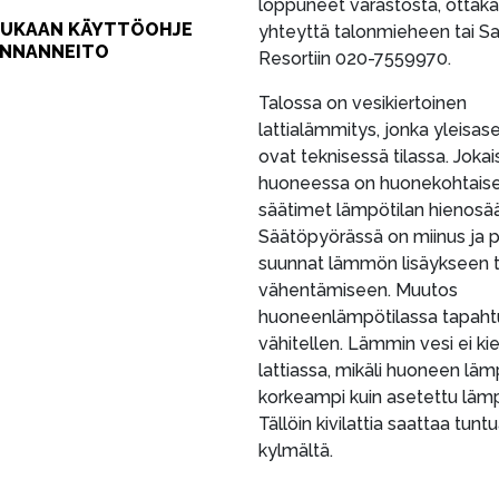
loppuneet varastosta, ottak
IUKAAN KÄYTTÖOHJE
yhteyttä talonmieheen tai 
INNANNEITO
Resortiin 020-7559970.
Talossa on vesikiertoinen
lattialämmitys, jonka yleisas
ovat teknisessä tilassa. Joka
huoneessa on huonekohtais
säätimet lämpötilan hienosä
Säätöpyörässä on miinus ja p
suunnat lämmön lisäykseen t
vähentämiseen. Muutos
huoneenlämpötilassa tapaht
vähitellen. Lämmin vesi ei kie
lattiassa, mikäli huoneen lä
korkeampi kuin asetettu lämp
Tällöin kivilattia saattaa tunt
kylmältä.