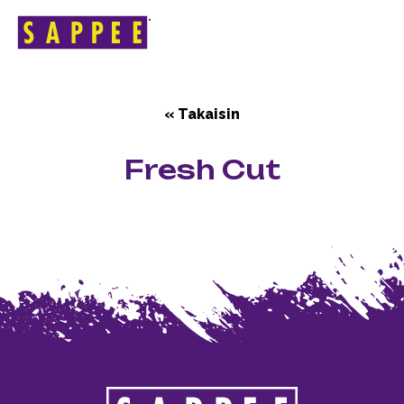
ETUSIVU
>
FRESH CUT
Päävalikko
« Takaisin
Fresh Cut