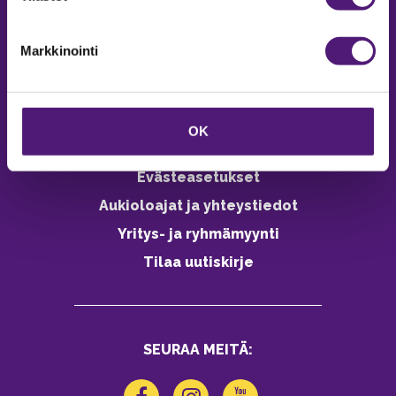
Vastuullisuus
Markkinointi
Ympäristöohjelma
Avoimet työpaikat
Anna palautetta
OK
Tietosuojaseloste
Evästeasetukset
Aukioloajat ja yhteystiedot
Yritys- ja ryhmämyynti
Tilaa uutiskirje
SEURAA MEITÄ: