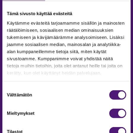
Tämä sivusto käyttää evästeitä
Käytämme evästeitä tarjoamamme sisällön ja mainosten
räätälöimiseen, sosiaalisen median ominaisuuksien
tukemiseen ja kävijämäärämme analysoimiseen. Lisäksi
jaamme sosiaalisen median, mainosalan ja analytiikka-
MAJOITUS
alan kumppaneillemme tietoja siitä, miten käytät
sivustoamme. Kumppanimme voivat yhdistää näitä
Tiedustelut & Varaukset
tietoja muihin tietoihin, joita olet antanut heille tai joita on
Puh:
020 755 9975
kerätty, kun olet käyttänyt heidän palvelujaan.
Email:
majoitus@sappee.fi
Palvelemme arkisin 9–16
Suostumuksen
Välttämätön
valinta
Online varaukset
verkkokaupasta 24h
Mieltymykset
Tilastot