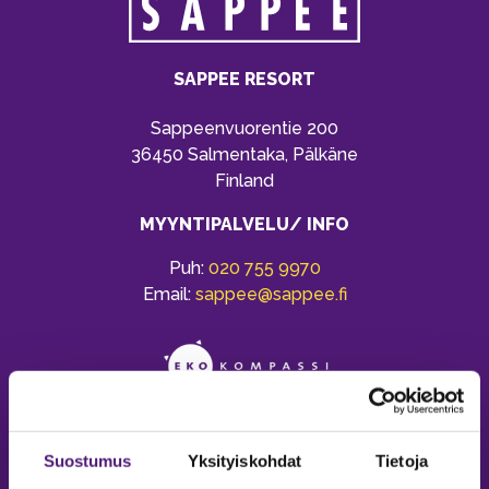
SAPPEE RESORT
Sappeenvuorentie 200
36450 Salmentaka, Pälkäne
Finland
MYYNTIPALVELU/ INFO
Puh:
020 755 9970
Email:
sappee@sappee.fi
Suostumus
Yksityiskohdat
Tietoja