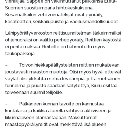
vierailijaa. Sappee on vakiinnuttanut paikkansa Etelä-
Suomen suosituimpana hiihtokeskuksena.
Kesämatkailun vetovoimatekijät ovat pyöräily,
kesäteatteri, seikkailupuisto ja vaellusmahdollisuudet.
Lähipyöräilyverkoston reittisuunnitelman tärkeimmäksi
ohjenuoraksi on valittu perhepyöräily. Reittien käytöstä
ei peritä maksua. Reiteille on hahmoteltu myös
taukopaikkoja.
– Toivon hiekkapäällysteisten reittien mukailevan
joustavasti maaston muotoja. Olisi myös hyvä, etteivät
väylät olisi yli kahta metriä leveämpiä, jotta metsäinen
tunnelma ja puusto saadaan säilytettyä, Kiuru esittää
toiveenaan suunnittelijoille.
– Pälkäneen kunnan tavoite on kannustaa
kuntalaisia ja kaikkia alueella viihtyviä aktiiviseen ja
liikunnalliseen elämäntapaan. Maksuttomat
maastopyöräilyreitit ovat merkittävä lisä alueen