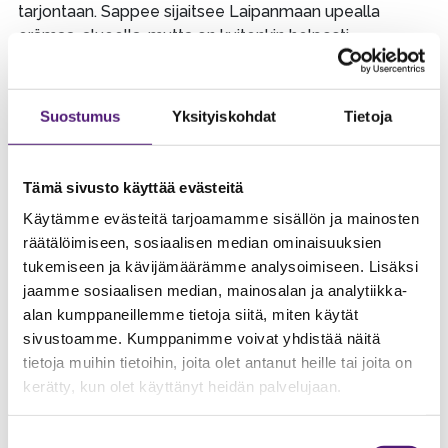
tarjontaan. Sappee sijaitsee Laipanmaan upealla
erämaa-alueella, mutta on kuitenkin helposti
saavutettavissa, kunnanjohtaja Pauliina Pikka korostaa.
Sappeen matkailualueen kehittämisyhdistys ry on
Suostumus
Yksityiskohdat
Tietoja
rekisteröity yhdistys, jonka yhteisöjäseniä ovat muun
muassa Pälkäneen ja Kangasalan kunnat sekä Aitoon
emäntäkoulu. Yhdistyksen tavoitteena ei ole
Tämä sivusto käyttää evästeitä
voitontavoittelu.
Käytämme evästeitä tarjoamamme sisällön ja mainosten
räätälöimiseen, sosiaalisen median ominaisuuksien
tukemiseen ja kävijämäärämme analysoimiseen. Lisäksi
jaamme sosiaalisen median, mainosalan ja analytiikka-
alan kumppaneillemme tietoja siitä, miten käytät
sivustoamme. Kumppanimme voivat yhdistää näitä
tietoja muihin tietoihin, joita olet antanut heille tai joita on
kerätty, kun olet käyttänyt heidän palvelujaan.
Suostumuksen