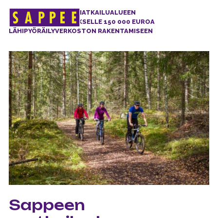
ETUSIVU
>
SAPPEEN MATKAILUALUEEN
Päävalikko
KEHITTÄMISYHDISTYKSELLE 150 000 EUROA
LÄHIPYÖRÄILYVERKOSTON RAKENTAMISEEN
Sappeen