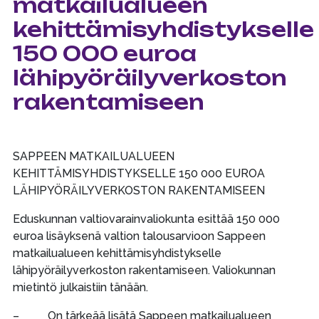
matkailualueen
kehittämisyhdistykselle
150 000 euroa
lähipyöräilyverkoston
rakentamiseen
SAPPEEN MATKAILUALUEEN
KEHITTÄMISYHDISTYKSELLE 150 000 EUROA
LÄHIPYÖRÄILYVERKOSTON RAKENTAMISEEN
Eduskunnan valtiovarainvaliokunta esittää 150 000
euroa lisäyksenä valtion talousarvioon Sappeen
matkailualueen kehittämisyhdistykselle
lähipyöräilyverkoston rakentamiseen. Valiokunnan
mietintö julkaistiin tänään.
– On tärkeää lisätä Sappeen matkailualueen