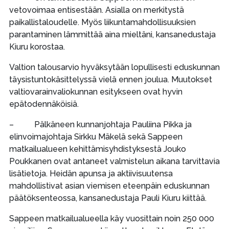
vetovoimaa entisestään. Asialla on merkitystä
paikallistaloudelle. Myös liikuntamahdollisuuksien
parantaminen lämmittää aina mieltäni, kansanedustaja
Kiuru korostaa.
Valtion talousarvio hyväksytään lopullisesti eduskunnan
täysistuntokäsittelyssä vielä ennen joulua. Muutokset
valtiovarainvaliokunnan esitykseen ovat hyvin
epätodennäköisiä.
– Pälkäneen kunnanjohtaja Pauliina Pikka ja
elinvoimajohtaja Sirkku Mäkelä sekä Sappeen
matkailualueen kehittämisyhdistyksestä Jouko
Poukkanen ovat antaneet valmistelun aikana tarvittavia
lisätietoja. Heidän apunsa ja aktiivisuutensa
mahdollistivat asian viemisen eteenpäin eduskunnan
päätöksenteossa, kansanedustaja Pauli Kiuru kiittää.
Sappeen matkailualueella käy vuosittain noin 250 000