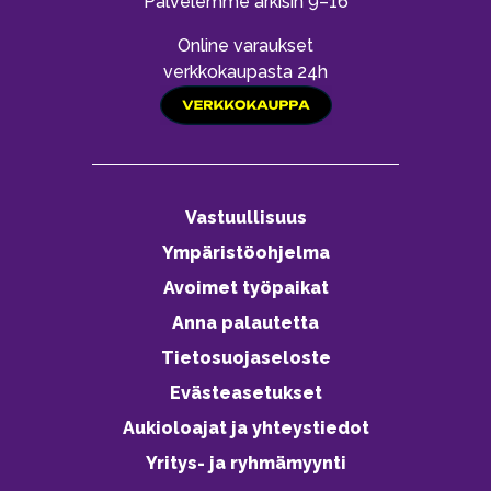
Palvelemme arkisin 9–16
Online varaukset
verkkokaupasta 24h
Vastuullisuus
Ympäristöohjelma
Avoimet työpaikat
Anna palautetta
Tietosuojaseloste
Evästeasetukset
Aukioloajat ja yhteystiedot
Yritys- ja ryhmämyynti