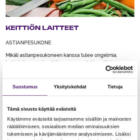
KEITTIÖN LAITTEET
ASTIANPESUKONE
Mikäli astianpesukoneen kanssa tulee ongelmia,
tarkistathan ensin, että hana on auki. Hana löytyy
keittiölavuaarin vesihanasta.
KYLMÄSÄILYTYSTILAT
Suostumus
Yksityiskohdat
Tietoja
Kohteen jääkaappi on tyhjä ja mikäli sinne laittaa paljon
lämmintä juomaa tai kuljetuksessa lämmennyttä
Tämä sivusto käyttää evästeitä
ruokaa, ei jääkaapin sisälämpötila pysy optimaalisena
vaan se lämpiää. Viileneminen kestää tällöin pitkään ja
Käytämme evästeitä tarjoamamme sisällön ja mainosten
on vaarana että ruoka menee pilalle.
räätälöimiseen, sosiaalisen median ominaisuuksien
Suosittelemme laittamaan kaappiin ensin vain
tukemiseen ja kävijämäärämme analysoimiseen. Lisäksi