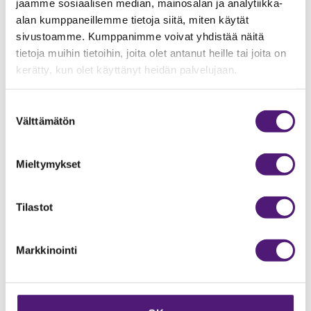
pakolliset ruokatarvikkeet mitkä tarvitsevat
jaamme sosiaalisen median, mainosalan ja analytiikka-
kylmäsäilytystä.
alan kumppaneillemme tietoja siitä, miten käytät
Juomia voi viilentään pakastimessa ja siirtää ne sitten
sivustoamme. Kumppanimme voivat yhdistää näitä
kylminä jääkaappiin.
tietoja muihin tietoihin, joita olet antanut heille tai joita on
Kaapin ovea ei tule myöskään pitää pitkään auki.
kerätty, kun olet käyttänyt heidän palvelujaan.
Suostumuksen
Välttämätön
valinta
Mieltymykset
Tilastot
Markkinointi