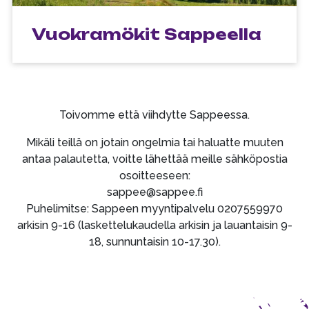
Vuokramökit Sappeella
Toivomme että viihdytte Sappeessa.
Mikäli teillä on jotain ongelmia tai haluatte muuten
antaa palautetta, voitte lähettää meille sähköpostia
osoitteeseen:
sappee@sappee.fi
Puhelimitse: Sappeen myyntipalvelu 0207559970
arkisin 9-16 (laskettelukaudella arkisin ja lauantaisin 9-
18, sunnuntaisin 10-17.30).