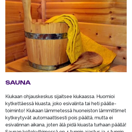
SAUNA
Kiukaan ohjauskeskus sijaitsee kiukaassa. Huomioi
kytkettäessä kiuasta, joko esivalinta tai heti päälle-
toiminto! Kiukaan lämmetessä huoneiston lämmittimet
kytkeytyvät automaattisesti pois päältä, mutta ei
esivalinnan aikana, joten älä pidä kiuasta turhaan päällä!
Saunan kellokytkimessä on 4 tunnin ajastus ja 4 tunnin