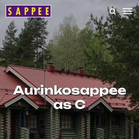
Päävalikko
Aurinkosappee
as C