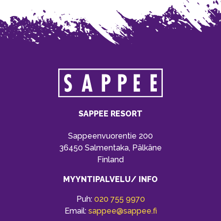
SAPPEE RESORT
Sappeenvuorentie 200
36450 Salmentaka, Pälkäne
Finland
MYYNTIPALVELU/ INFO
Puh:
020 755 9970
Email:
sappee@sappee.fi