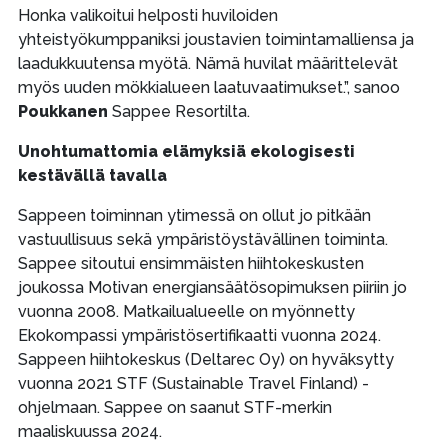
Honka valikoitui helposti huviloiden
yhteistyökumppaniksi joustavien toimintamalliensa ja
laadukkuutensa myötä. Nämä huvilat määrittelevät
myös uuden mökkialueen laatuvaatimukset.”, sanoo
Poukkanen
Sappee Resortilta.
Unohtumattomia elämyksiä ekologisesti
kestävällä tavalla
Sappeen toiminnan ytimessä on ollut jo pitkään
vastuullisuus sekä ympäristöystävällinen toiminta.
Sappee sitoutui ensimmäisten hiihtokeskusten
joukossa Motivan energiansäätösopimuksen piiriin jo
vuonna 2008. Matkailualueelle on myönnetty
Ekokompassi ympäristösertifikaatti vuonna 2024.
Sappeen hiihtokeskus (Deltarec Oy) on hyväksytty
vuonna 2021 STF (Sustainable Travel Finland) -
ohjelmaan. Sappee on saanut STF-merkin
maaliskuussa 2024.