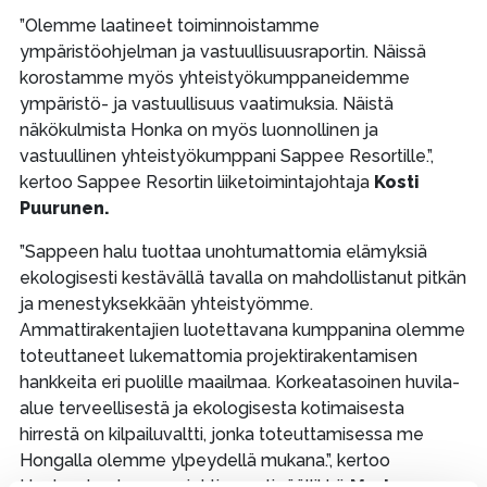
”Olemme laatineet toiminnoistamme
ympäristöohjelman ja vastuullisuusraportin. Näissä
korostamme myös yhteistyökumppaneidemme
ympäristö- ja vastuullisuus vaatimuksia. Näistä
näkökulmista Honka on myös luonnollinen ja
vastuullinen yhteistyökumppani Sappee Resortille.”,
kertoo Sappee Resortin liiketoimintajohtaja
Kosti
Puurunen.
”Sappeen halu tuottaa unohtumattomia elämyksiä
ekologisesti kestävällä tavalla on mahdollistanut pitkän
ja menestyksekkään yhteistyömme.
Ammattirakentajien luotettavana kumppanina olemme
toteuttaneet lukemattomia projektirakentamisen
hankkeita eri puolille maailmaa. Korkeatasoinen huvila-
alue terveellisestä ja ekologisesta kotimaisesta
hirrestä on kilpailuvaltti, jonka toteuttamisessa me
Hongalla olemme ylpeydellä mukana.”, kertoo
Honkarakenteen projektimyyntipäällikkö
Markus