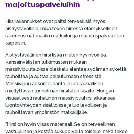
majoituspalveluihin
Hirsirakennukset ovat paitsi terveellisiä myös
aistiystävällisiä, mikä tekee hirrestä elämyksellisen
rakennusmateriaalin matkailun ja majoituspalveluiden
tarpeisiin.
Aistiystävällinen hirsi lisää mielen hyvinvointia.
Kansainvälisten tutkimusten mukaan
massiivipuutaloissa oleskelu alentaa sydämen sykettä,
rauhoittaa ja auttaa palautumaan stressistä.
Massiivipuu absorboi ääntä ja luo rauhallisen
miellyttävän tunnelman hirsitalon sisälle. Hongan
visuaalisesti rauhallinen massiivipuuhirsi aikaansaa
luontoyhteyden sisätiloissa ja luo levollisen ja
rauhoittavan ympäristön matkailijalle.
”Hirsi on hyvin viisas materiaali. Se on terveellinen,
vastuullinen ja kestää sukupolvelta toiselle, mikä tekee