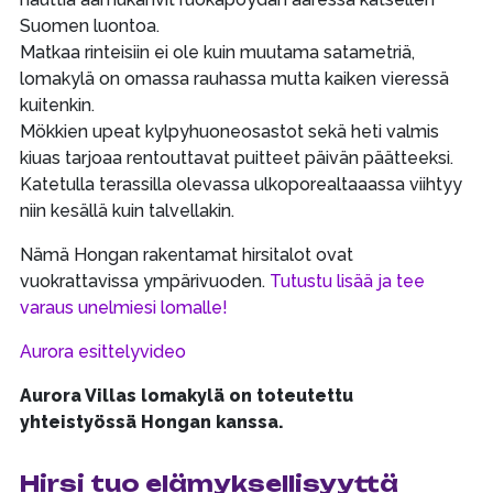
Suomen luontoa.
Matkaa rinteisiin ei ole kuin muutama satametriä,
lomakylä on omassa rauhassa mutta kaiken vieressä
kuitenkin.
Mökkien upeat kylpyhuoneosastot sekä heti valmis
kiuas tarjoaa rentouttavat puitteet päivän päätteeksi.
Katetulla terassilla olevassa ulkoporealtaaassa viihtyy
niin kesällä kuin talvellakin.
Nämä Hongan rakentamat hirsitalot ovat
vuokrattavissa ympärivuoden.
Tutustu lisää ja tee
varaus unelmiesi lomalle!
Aurora esittelyvideo
Aurora Villas lomakylä on toteutettu
yhteistyössä Hongan kanssa.
Hirsi tuo elämyksellisyyttä