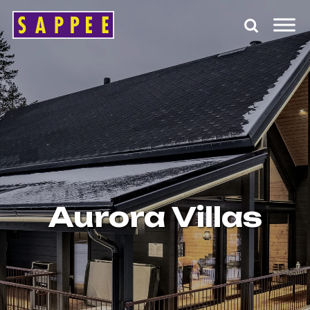
Päävalikko
Aurora Villas