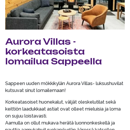
Aurora Villas -
korkeatasoista
lomailua Sappeella
Sappeen uuden mökkikylän Aurora Villas- luksushuvilat
kutsuvat sinut lomailemaan!
Korkeatasoiset huonekalut, väljät oleskelutilat sekä
keittiön laadukkaat astiat ovat olleet mieluisia ja loma
on sujuu loistavasti.
Aamulla on ollut mukava herätä luonnonkeskellä ja
nauttia aamukahvit ruokapöydän ääressä katsellen