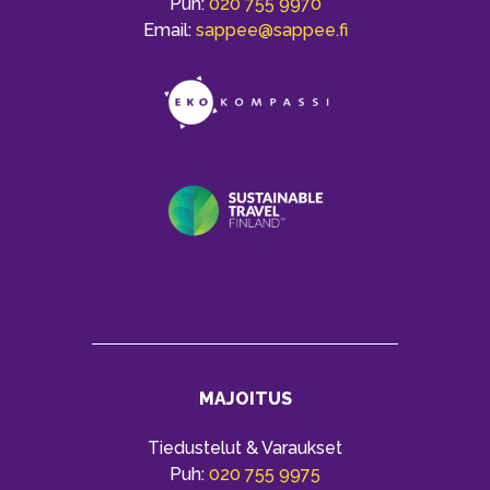
Puh:
020 755 9970
Email:
sappee@sappee.fi
MAJOITUS
Tiedustelut & Varaukset
Puh:
020 755 9975