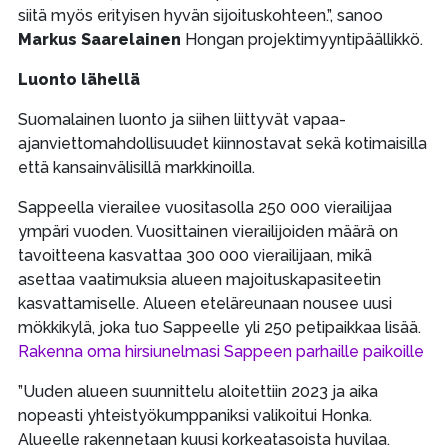
siitä myös erityisen hyvän sijoituskohteen.”, sanoo
Markus Saarelainen
Hongan projektimyyntipäällikkö.
Luonto lähellä
Suomalainen luonto ja siihen liittyvät vapaa-
ajanviettomahdollisuudet kiinnostavat sekä kotimaisilla
että kansainvälisillä markkinoilla.
Sappeella vierailee vuositasolla 250 000 vierailijaa
ympäri vuoden. Vuosittainen vierailijoiden määrä on
tavoitteena kasvattaa 300 000 vierailijaan, mikä
asettaa vaatimuksia alueen majoituskapasiteetin
kasvattamiselle. Alueen eteläreunaan nousee uusi
mökkikylä, joka tuo Sappeelle yli 250 petipaikkaa lisää.
Rakenna oma hirsiunelmasi Sappeen parhaille paikoille
”Uuden alueen suunnittelu aloitettiin 2023 ja aika
nopeasti yhteistyökumppaniksi valikoitui Honka.
Alueelle rakennetaan kuusi korkeatasoista huvilaa.