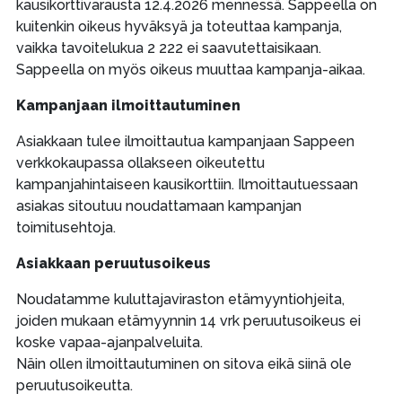
kausikorttivarausta 12.4.2026 mennessä. Sappeella on
kuitenkin oikeus hyväksyä ja toteuttaa kampanja,
vaikka tavoitelukua 2 222 ei saavutettaisikaan.
Sappeella on myös oikeus muuttaa kampanja-aikaa.
Kampanjaan ilmoittautuminen
Asiakkaan tulee ilmoittautua kampanjaan Sappeen
verkkokaupassa ollakseen oikeutettu
kampanjahintaiseen kausikorttiin. Ilmoittautuessaan
asiakas sitoutuu noudattamaan kampanjan
toimitusehtoja.
Asiakkaan peruutusoikeus
Noudatamme kuluttajaviraston etämyyntiohjeita,
joiden mukaan etämyynnin 14 vrk peruutusoikeus ei
koske vapaa-ajanpalveluita.
Näin ollen ilmoittautuminen on sitova eikä siinä ole
peruutusoikeutta.