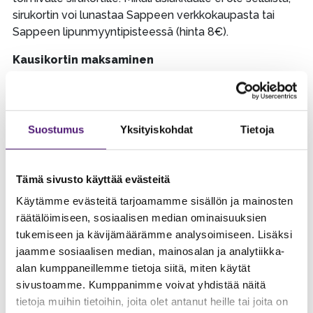
sirukortin voi lunastaa Sappeen verkkokaupasta tai
Sappeen lipunmyyntipisteessä (hinta 8€).
Kausikortin maksaminen
Kampanjan toteutuessa Sappee lähettää asiakkaalle,
asiakkaan ilmoittautumisen yhteydessä antamaan
sähköpostiosoitteeseen sähköpostiviestin. Viestissä on
Suostumus
Yksityiskohdat
Tietoja
maksulinkki Sappeen verkkokauppaan, jossa kausikortti
maksetaan. Kausikortti tulee maksaa eräpäivään
mennessä (12.5.2026). Myöhässä olevasta maksusta
Tämä sivusto käyttää evästeitä
peritään kuluttajasuojan mukainen viivästyskorko. Mikäli
Käytämme evästeitä tarjoamamme sisällön ja mainosten
asiakas ei suorita maksua toisen maksuhuomautuksen
räätälöimiseen, sosiaalisen median ominaisuuksien
jälkeen, on Sappeella oikeus laittaa maksu perintään.
tukemiseen ja kävijämäärämme analysoimiseen. Lisäksi
Paytraililtä löytyy useampi osamaksun tarjoava
jaamme sosiaalisen median, mainosalan ja analytiikka-
maksutapa:
Klarna
,
Op Tililuotto
,
OP Lasku
,
Walley
ja
alan kumppaneillemme tietoja siitä, miten käytät
Walley Yrityslasku
sivustoamme. Kumppanimme voivat yhdistää näitä
Hyväksytyt maksuvälineet
tietoja muihin tietoihin, joita olet antanut heille tai joita on