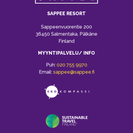
SAPPEE RESORT
Sappeenvuorentie 200
36450 Salmentaka, Pälkäne
Finland
MYYNTIPALVELU/ INFO
Puh:
020 755 9970
Email:
sappee@sappee.fi