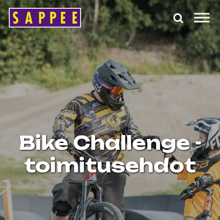
Päävalikko
Bike Challenge -
toimitusehdot