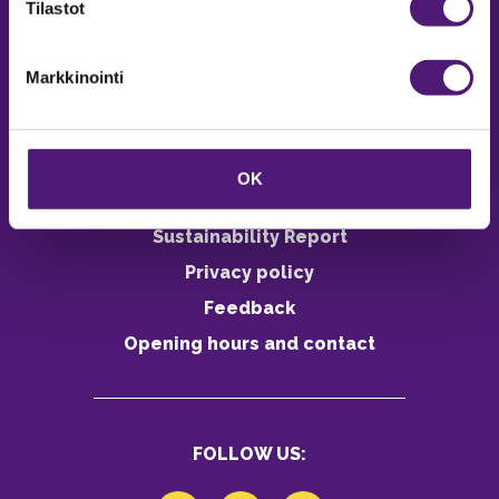
Tilastot
During the winter season weekdays
9-18
Markkinointi
Online reservations webshop 24h
OK
Sustainability Report
Privacy policy
Feedback
Opening hours and contact
FOLLOW US: