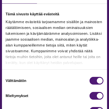
SALES/ INFO
Phone:
+35820 755 9970
Tämä sivusto käyttää evästeitä
Email:
sappee@sappee.fi
Käytämme evästeitä tarjoamamme sisällön ja mainosten
räätälöimiseen, sosiaalisen median ominaisuuksien
tukemiseen ja kävijämäärämme analysoimiseen. Lisäksi
jaamme sosiaalisen median, mainosalan ja analytiikka-
alan kumppaneillemme tietoja siitä, miten käytät
sivustoamme. Kumppanimme voivat yhdistää näitä
tietoja muihin tietoihin, joita olet antanut heille tai joita on
kerätty, kun olet käyttänyt heidän palvelujaan.
ACCOMMODATION
Suostumuksen
Välttämätön
valinta
Inquiries and reservations
Phone:
+358207559975
Mieltymykset
Email:
majoitus@sappee.fi
Open on weekdays 9-16