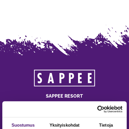
SAPPEE RESORT
Sappeenvuorentie 200
36450 Salmentaka, Pälkäne
Finland
Suostumus
Yksityiskohdat
Tietoja