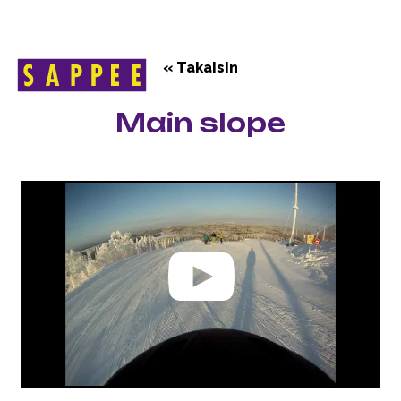
« Takaisin
Päävalikko
Main slope