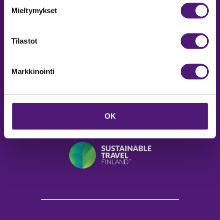
Mieltymykset
SAPPEE RESORT
Sappeenvuorentie 200
Tilastot
36450 Salmentaka, Pälkäne
Finland
Markkinointi
SALES/ INFO
Phone:
+35820 755 9970
Email:
sappee@sappee.fi
OK