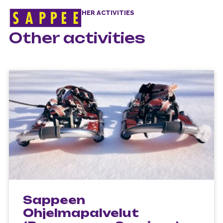
HOME
>
WINTER
>
OTHER ACTIVITIES
Päävalikko
Other activities
Sappeen
Ohjelmapalvelut