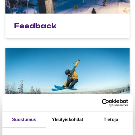
Feedback
Suostumus
Yksityiskohdat
Tietoja
Opening hours and
contact