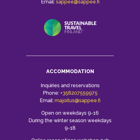
Email:
sappee@sappee.fi
ACCOMMODATION
Inquiries and reservations
Phone:
+358207559975
Email:
majoitus@sappee.fi
Open on weekdays 9-16
During the winter season weekdays
9-18