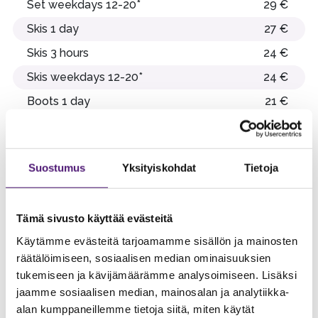
Set weekdays 12-20*
29 €
Skis 1 day
27 €
Skis 3 hours
24 €
Skis weekdays 12-20*
24 €
Boots 1 day
21 €
Boots 3 hours
19 €
Boots weekdays 12-20*
19 €
Suostumus
Yksityiskohdat
Tietoja
Poles
7 €
Tämä sivusto käyttää evästeitä
Snow
Child
Käytämme evästeitä tarjoamamme sisällön ja mainosten
Rent
Adults
6-11
Senior
räätälöimiseen, sosiaalisen median ominaisuuksien
Card
yrs
tukemiseen ja kävijämäärämme analysoimiseen. Lisäksi
jaamme sosiaalisen median, mainosalan ja analytiikka-
Personal
alan kumppaneillemme tietoja siitä, miten käytät
Snow Rent
285 €
285 €
280 €