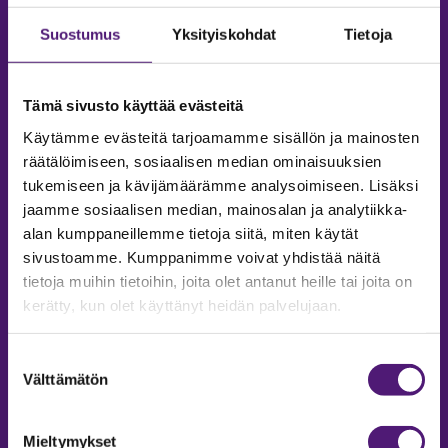
Suostumus
Yksityiskohdat
Tietoja
Tämä sivusto käyttää evästeitä
Käytämme evästeitä tarjoamamme sisällön ja mainosten
räätälöimiseen, sosiaalisen median ominaisuuksien
tukemiseen ja kävijämäärämme analysoimiseen. Lisäksi
jaamme sosiaalisen median, mainosalan ja analytiikka-
alan kumppaneillemme tietoja siitä, miten käytät
sivustoamme. Kumppanimme voivat yhdistää näitä
tietoja muihin tietoihin, joita olet antanut heille tai joita on
MAJOITUS
kerätty, kun olet käyttänyt heidän palvelujaan.
Tiedustelut & Varaukset
Suostumuksen
Puh:
020 755 9975
Välttämätön
valinta
Email:
majoitus@sappee.fi
Palvelemme arkisin 9–16
Mieltymykset