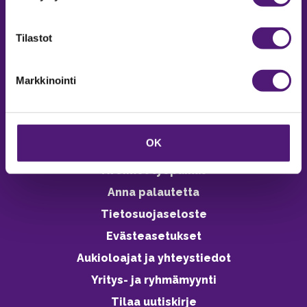
Online varaukset
verkkokaupasta 24h
Tilastot
Markkinointi
Vastuullisuus
OK
Ympäristöohjelma
Avoimet työpaikat
Anna palautetta
Tietosuojaseloste
Evästeasetukset
Aukioloajat ja yhteystiedot
Yritys- ja ryhmämyynti
Tilaa uutiskirje