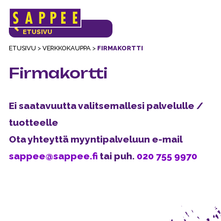
Päävalikko
VERKKOKAUPAN
ETUSIVU
ETUSIVU
>
VERKKOKAUPPA
>
FIRMAKORTTI
Firmakortti
Ei saatavuutta valitsemallesi palvelulle /
tuotteelle
Ota yhteyttä myyntipalveluun e-mail
sappee@sappee.fi
tai puh.
020 755 9970