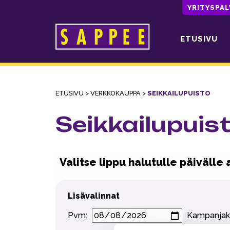
YRITYSPA
ETUSIVU
Päävalikko
ETUSIVU
>
VERKKOKAUPPA
>
SEIKKAILUPUISTO
Seikkailupuis
Valitse lippu halutulle päivälle 
Lisävalinnat
Pvm:
Kampanjak