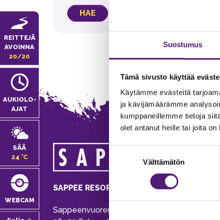
REITTEJÄ
Suostumus
AVOINNA
20/20
Tämä sivusto käyttää eväste
Käytämme evästeitä tarjoama
AUKIOLO­
ja kävijämäärämme analysoim
AJAT
kumppaneillemme tietoja siitä
olet antanut heille tai joita o
MA
SÄÄ
Suostumuksen
24 °C
Välttämätön
valinta
Tie
Pu
SAPPEE RESORT
Ema
WEBCAM
Sappeenvuorentie 200
Pal