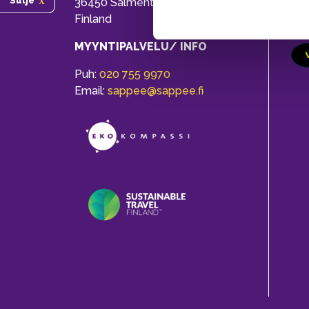
Sulje
36450 Salmentaka, Pälkäne
Onl
Finland
ver
MYYNTIPALVELU/ INFO
Puh:
020 755 9970
Email:
sappee@sappee.fi