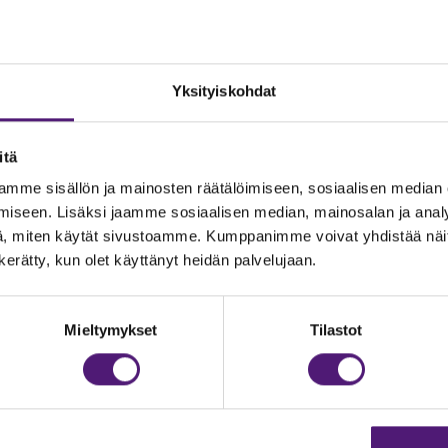
Yksityiskohdat
itä
mme sisällön ja mainosten räätälöimiseen, sosiaalisen median
iseen. Lisäksi jaamme sosiaalisen median, mainosalan ja analy
, miten käytät sivustoamme. Kumppanimme voivat yhdistää näitä t
n kerätty, kun olet käyttänyt heidän palvelujaan.
JOITUS
Vastuullisuus
Mieltymykset
Tilastot
Ympäristöohjelma
dustelut & Varaukset
h:
020 755 9975
Avoimet työpaikat
il:
majoitus@sappee.fi
Anna palautetta
velemme arkisin 9–16
Tietosuojaseloste