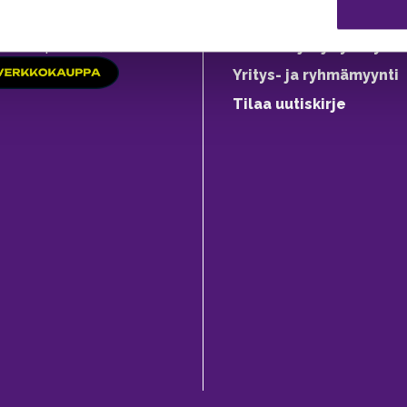
Evästeasetukset
ine varaukset
kkokaupasta 24h
Aukioloajat ja yhteysti
Yritys- ja ryhmämyynti
Tilaa uutiskirje