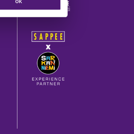
OK
edot