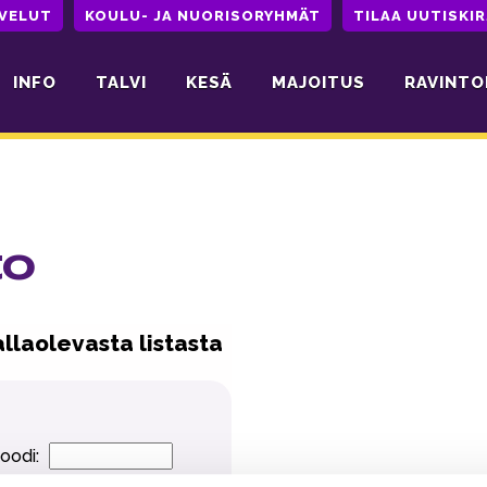
LVELUT
KOULU- JA NUORISORYHMÄT
TILAA UUTISKIR
INFO
TALVI
KESÄ
MAJOITUS
RAVINTO
to
allaolevasta listasta
oodi: