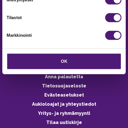
Online varaukset
verkkokaupasta 24h
Tilastot
Markkinointi
Vastuullisuus
Ympäristöohjelma
OK
Avoimet työpaikat
Anna palautetta
Tietosuojaseloste
Evästeasetukset
Aukioloajat ja yhteystiedot
Yritys- ja ryhmämyynti
Tilaa uutiskirje