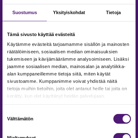
Suostumus
Yksityiskohdat
Tietoja
Tämä sivusto käyttää evästeitä
Käytämme evästeitä tarjoamamme sisällön ja mainosten
räätälöimiseen, sosiaalisen median ominaisuuksien
tukemiseen ja kävijämäärämme analysoimiseen. Lisäksi
jaamme sosiaalisen median, mainosalan ja analytiikka-
alan kumppaneillemme tietoja siitä, miten käytät
sivustoamme. Kumppanimme voivat yhdistää näitä
tietoja muihin tietoihin, joita olet antanut heille tai joita on
MAJOITUS
kerätty, kun olet käyttänyt heidän palvelujaan.
Tiedustelut & Varaukset
Puh:
020 755 9975
Suostumuksen
Email:
majoitus@sappee.fi
Välttämätön
valinta
Palvelemme arkisin 9–16
Mieltymykset