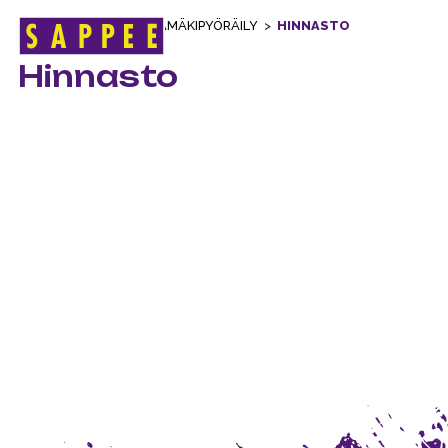
ETUSIVU
>
KESÄ
>
ALAMÄKIPYÖRÄILY
>
HINNASTO
Päävalikko
Hinnasto