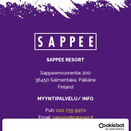
SAPPEE RESORT
Sappeenvuorentie 200
36450 Salmentaka, Pälkäne
Finland
MYYNTIPALVELU/ INFO
Puh:
020 755 9970
Email:
sappee@sappee.fi