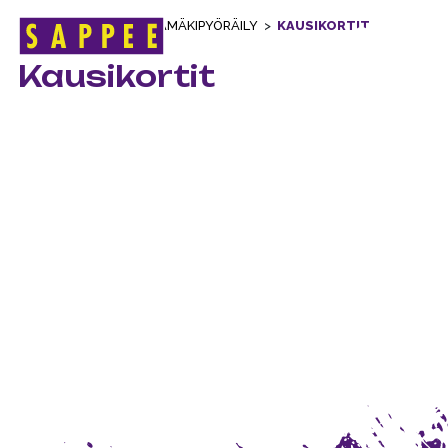
ETUSIVU
>
KESÄ
>
ALAMÄKIPYÖRÄILY
>
KAUSIKORTIT
Päävalikko
Kausikortit