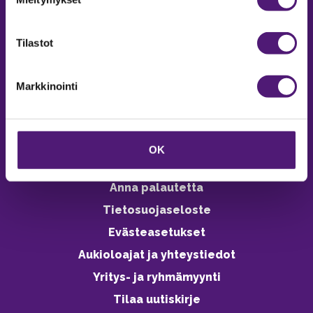
Online varaukset
verkkokaupasta 24h
Tilastot
Markkinointi
Vastuullisuus
Ympäristöohjelma
OK
Avoimet työpaikat
Anna palautetta
Tietosuojaseloste
Evästeasetukset
Aukioloajat ja yhteystiedot
Yritys- ja ryhmämyynti
Tilaa uutiskirje