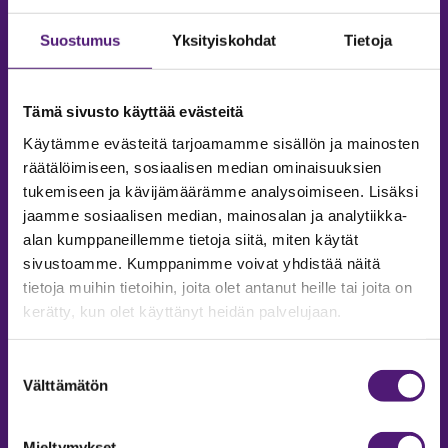
Suostumus
Yksityiskohdat
Tietoja
Tämä sivusto käyttää evästeitä
Käytämme evästeitä tarjoamamme sisällön ja mainosten
räätälöimiseen, sosiaalisen median ominaisuuksien
tukemiseen ja kävijämäärämme analysoimiseen. Lisäksi
jaamme sosiaalisen median, mainosalan ja analytiikka-
alan kumppaneillemme tietoja siitä, miten käytät
sivustoamme. Kumppanimme voivat yhdistää näitä
tietoja muihin tietoihin, joita olet antanut heille tai joita on
MAJOITUS
kerätty, kun olet käyttänyt heidän palvelujaan.
Tiedustelut & Varaukset
Puh:
020 755 9975
Suostumuksen
Email:
majoitus@sappee.fi
Välttämätön
valinta
Palvelemme arkisin 9–16
Mieltymykset