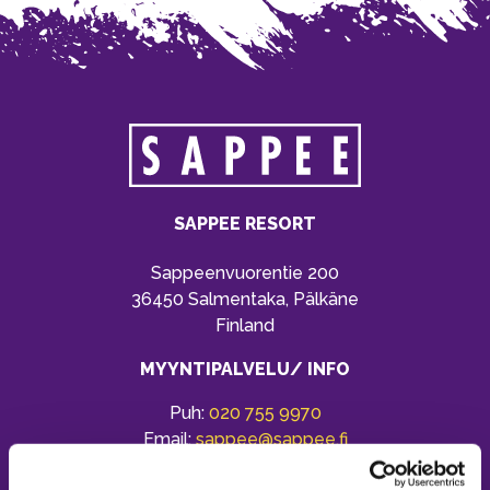
SAPPEE RESORT
Sappeenvuorentie 200
36450 Salmentaka, Pälkäne
Finland
MYYNTIPALVELU/ INFO
Puh:
020 755 9970
Email:
sappee@sappee.fi