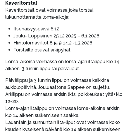
Kaveritorstai
Kaveritorstait ovat voimassa joka torstai,
lukuunottamatta loma-aikoja:
Itsenäisyyspäivä 6.12
Joulu- Loppiainen 25.12.2025 – 6.1.2026
Hiihtolomaviikot 8 ja 9 14.2.-1.3.2026
Torstaille osuvat arkipyhät
Loma-aikoina voimassa on loma-ajan iltalippu klo 14
alkaen, 3 tunnin lippu tai päiväliput.
Päivälippu ja 3 tunnin lippu on voimassa kaikkina
aukiolopäivinä. Jouluaattona Sappee on suljettu.
Arkilippu on voimassa arkisin (kts. poikkeukset yltä) klo
12-20.
Loma-ajan iltalippu on voimassa loma-aikoina arkisin
klo 14 alkaen sulkemiseen saakka.
Lauantain ja sunnuntain ilta-liput ovat voimassa koko
kauden kyseisenä päivänä klo 14 alkaen sulkemiseen