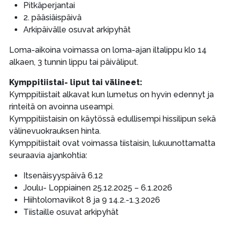
Pitkäperjantai
2. pääsiäispäivä
Arkipäivälle osuvat arkipyhät
Loma-aikoina voimassa on loma-ajan iltalippu klo 14
alkaen, 3 tunnin lippu tai päiväliput.
Kymppitiistai- liput tai välineet:
Kymppitiistait alkavat kun lumetus on hyvin edennyt ja
rinteitä on avoinna useampi.
Kymppitiistaisin on käytössä edullisempi hissilipun sekä
välinevuokrauksen hinta.
Kymppitiistait ovat voimassa tiistaisin, lukuunottamatta
seuraavia ajankohtia:
Itsenäisyyspäivä 6.12
Joulu- Loppiainen 25.12.2025 – 6.1.2026
Hiihtolomaviikot 8 ja 9 14.2.-1.3.2026
Tiistaille osuvat arkipyhät