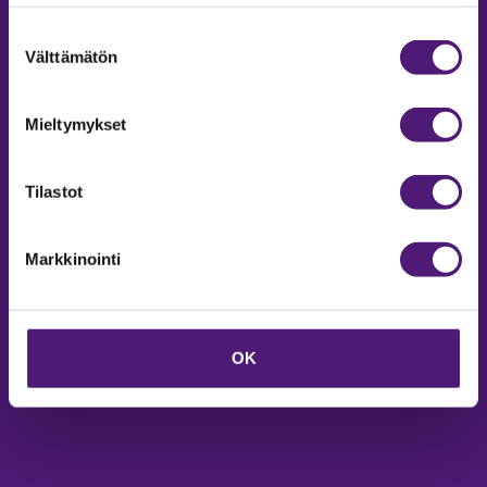
Sappeenvuorentie 200
Suostumuksen
Välttämätön
36450 Salmentaka, Pälkäne
valinta
Finland
Mieltymykset
MYYNTIPALVELU/ INFO
Puh:
020 755 9970
Tilastot
Email:
sappee@sappee.fi
Markkinointi
OK