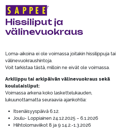
ETUSIVU
>
LOMA-AJAT
Päävalikko
Hissiliput ja
välinevuokraus
Loma-aikoina ei ole voimassa joitakin hissilippuja tai
välinevuokraushintoja.
Voit tarkistaa tästä, milloin ne eivät ole voimassa.
Arkilippu tai arkipäivän välinevuokraus sekä
koululaisliput:
Voimassa arkena koko laskettelukauden,
lukuunottamatta seuraavia ajankohtia:
Itsenäisyyspäivä 6.12.
Joulu- Loppiainen 24.12.2025 – 6.1.2026
Hiihtolomaviikot 8 ja 9 14.2.-1.3.2026