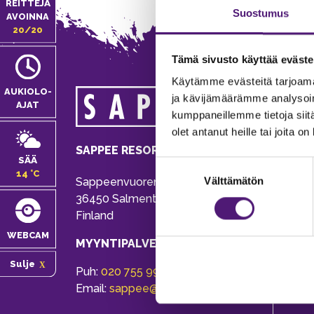
REITTEJÄ
Suostumus
AVOINNA
20/20
Tämä sivusto käyttää eväste
Käytämme evästeitä tarjoama
MA
AUKIOLO­
ja kävijämäärämme analysoim
AJAT
kumppaneillemme tietoja siitä
Tie
olet antanut heille tai joita o
Pu
SAPPEE RESORT
Ema
SÄÄ
Suostumuksen
14 °C
Välttämätön
Sappeenvuorentie 200
valinta
Pal
36450 Salmentaka, Pälkäne
Onl
Finland
ver
WEBCAM
MYYNTIPALVELU/ INFO
Sulje
Puh:
020 755 9970
Email:
sappee@sappee.fi