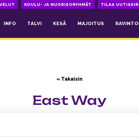
LVELUT
KOULU- JA NUORISORYHMÄT
TILAA UUTISKIR
INFO
TALVI
KESÄ
MAJOITUS
RAVINTO
« Takaisin
East Way