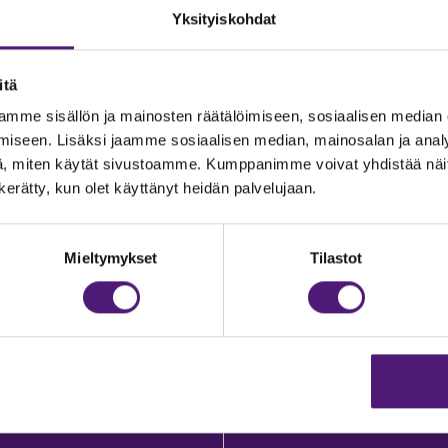
Yksityiskohdat
itä
mme sisällön ja mainosten räätälöimiseen, sosiaalisen median
JOITUS
Vastuullisuus
iseen. Lisäksi jaamme sosiaalisen median, mainosalan ja analy
, miten käytät sivustoamme. Kumppanimme voivat yhdistää näitä t
Ympäristöohjelma
dustelut & Varaukset
n kerätty, kun olet käyttänyt heidän palvelujaan.
h:
020 755 9975
Avoimet työpaikat
il:
majoitus@sappee.fi
Anna palautetta
Mieltymykset
Tilastot
velemme arkisin 9–16
Tietosuojaseloste
Evästeasetukset
ine varaukset
kkokaupasta 24h
Aukioloajat ja yhteysti
Yritys- ja ryhmämyynti
Tilaa uutiskirje