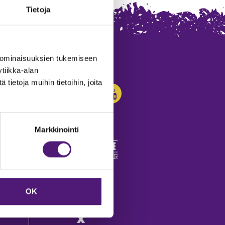
Tietoja
 ominaisuuksien tukemiseen
SEURAA MEITÄ:
tiikka-alan
ietoja muihin tietoihin, joita
Markkinointi
edot
OK