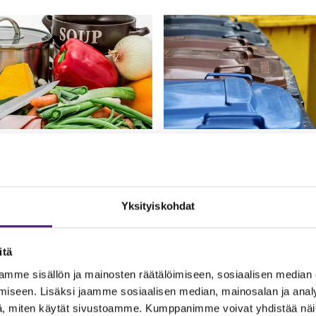
TTIÖN LAITTEET
JÄTTEIDEN
KÄSITTELY JA
KIERRÄTYS
NPESUKONE
Yksityiskohdat
 astianpesukoneen kanssa
Roska-astiat löytyvät pihast
ngelmia, tarkistathan ensin,
parkkipaikan reunassa olevas
na on auki. Hana löytyy
itä
katoksesta.
lavuaarin vesihanasta.
mme sisällön ja mainosten räätälöimiseen, sosiaalisen median
iseen. Lisäksi jaamme sosiaalisen median, mainosalan ja analy
SÄILYTYSTILAT
, miten käytät sivustoamme. Kumppanimme voivat yhdistää näitä t