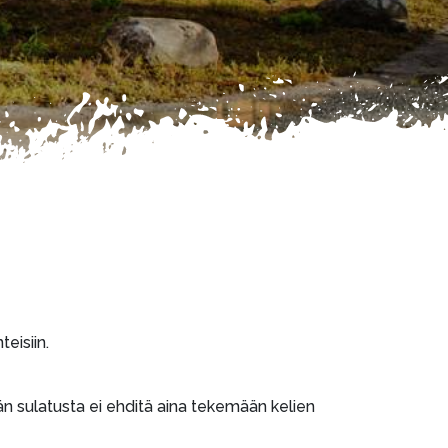
eisiin.
jään sulatusta ei ehditä aina tekemään kelien