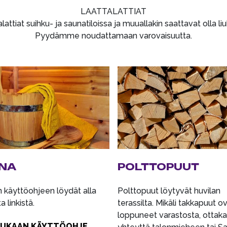
LAATTALATTIAT
lattiat suihku- ja saunatiloissa ja muuallakin saattavat olla liu
Pyydämme noudattamaan varovaisuutta.
NA
POLTTOPUUT
 käyttöohjeen löydät alla
Polttopuut löytyvät huvilan
 linkistä.
terassilta. Mikäli takkapuut o
loppuneet varastosta, ottak
IUKAAN KÄYTTÖOHJE