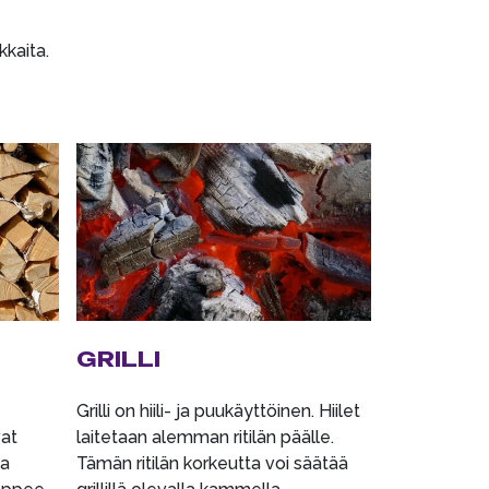
kkaita.
GRILLI
Grilli on hiili- ja puukäyttöinen. Hiilet
vat
laitetaan alemman ritilän päälle.
aa
Tämän ritilän korkeutta voi säätää