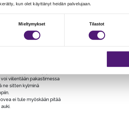
 jääkaappi on tyhjä ja mikäli
n kerätty, kun olet käyttänyt heidän palvelujaan.
aittaa paljon lämmintä
tai kuljetuksessa
yttä ruokaa, ei jääkaapin
Mieltymykset
Tilastot
pötila pysy optimaalisena
 lämpiää. Viileneminen
tällöin pitkään ja on vaarana
oka menee pilalle.
telemme laittamaan kaappiin
ain pakolliset ruokatarvikkeet
arvitsevat kylmäsäilytystä.
voi viilentään pakastimessa
ää ne sitten kylminä
piin.
 ovea ei tule myöskään pitää
 auki.