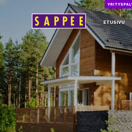
YRITYSPA
ETUSIVU
Päävalikko