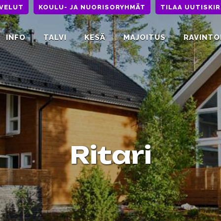
LVELUT
KOULU- JA NUORISORYHMÄT
TILAA UUTISKIR
INFO
TALVI
KESÄ
MAJOITUS
RAVINTO
Ritari