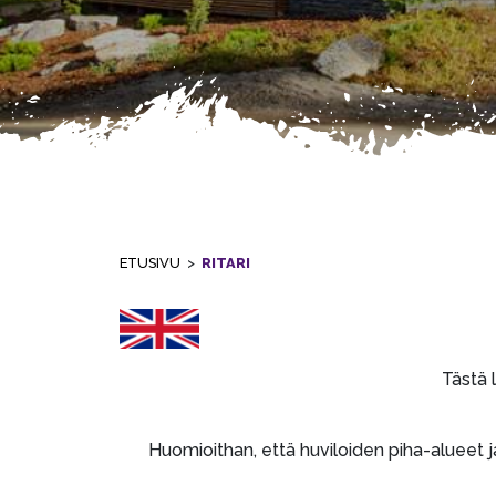
ETUSIVU
>
RITARI
Tervetuloa
Tästä 
Huomioithan, että huviloiden piha-alueet ja 