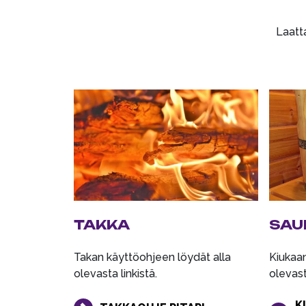
Laatta
TAKKA
SAU
Takan käyttöohjeen löydät alla
Kiukaan
olevasta linkistä.
olevasta
K