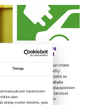
SÄHKÖAUTON
LATAAMINEN
Sähköauton lataaminen mökin
Tietoja
pistorasioista on kielletty.
a
Sähköauton latauspisteitä on
ta
Sappeen pääparkkipaikalla
(type2 max. 22kw). Latauspisteen
 ominaisuuksien tukemiseen
käyttöön ja maksuun tarvitset
tiikka-alan
eparking.fi sovelluksen.
ietoja muihin tietoihin, joita