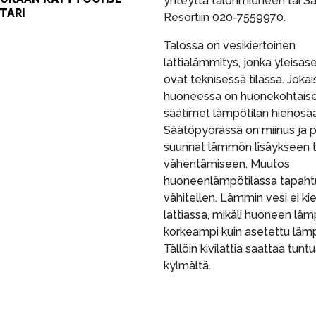
yhteyttä talonmieheen tai 
ITARI
Resortiin 020-7559970.
Talossa on vesikiertoinen
lattialämmitys, jonka yleisas
ovat teknisessä tilassa. Joka
huoneessa on huonekohtais
säätimet lämpötilan hienosä
Säätöpyörässä on miinus ja p
suunnat lämmön lisäykseen t
vähentämiseen. Muutos
huoneenlämpötilassa tapaht
vähitellen. Lämmin vesi ei kie
lattiassa, mikäli huoneen lä
korkeampi kuin asetettu lämp
Tällöin kivilattia saattaa tunt
kylmältä.