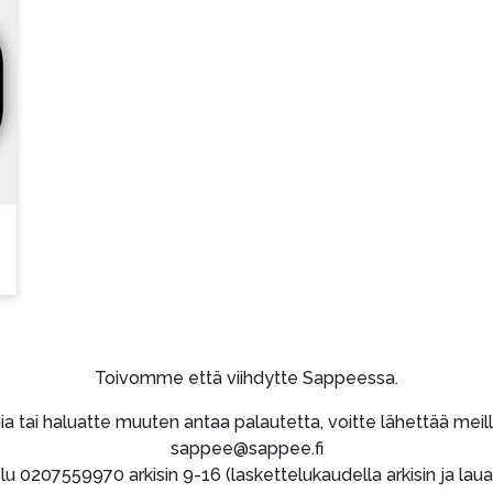
Toivomme että viihdytte Sappeessa.
lmia tai haluatte muuten antaa palautetta, voitte lähettää mei
sappee@sappee.fi
0207559970 arkisin 9-16 (laskettelukaudella arkisin ja lauan