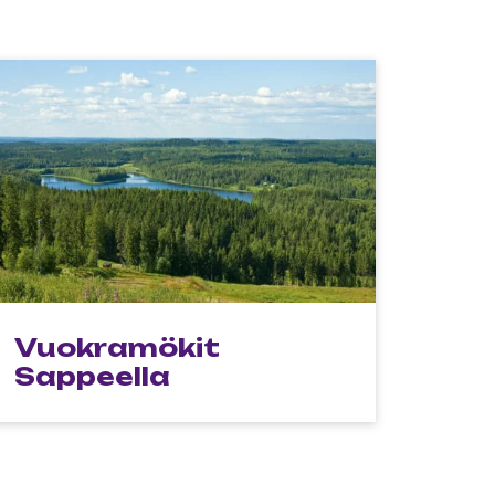
Vuokramökit
Sappeella