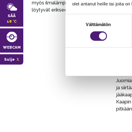
myös ilmalämpöpumppu, ohjeet
Kohteen
olet antanut heille tai joita o
löytyvät erikseen mökistä.
sinne l
SÄÄ
juomaa 
Suostumuksen
18 °C
lämmenn
Välttämätön
valinta
sisäläm
vaan se
kestää 
WEBCAM
että ru
Suosit
Sulje
ensin v
mitkä t
Juomia 
ja siirt
jääkaap
Kaapin
pitkään