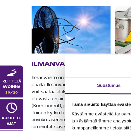
ILMANVAIHTO
KEI
Ilmanvaihto on aina automaattisesti
ASTIA
REITTEJÄ
päällä. Ilmanvaihdon voimakkuutta
Suostumus
AVOINNA
Mikäli
voit säätää alakerran wc:n vieressä
20/20
tulee o
olevasta ohjaintaulusta
että ha
Tämä sivusto käyttää eväste
(Komforvent), jossa propellinkuvat.
keittiö
Toinen kytkin tulee olla kesällä
Käytämme evästeitä tarjoama
AUKIOLO­
aurinko-asennossa ja talvella
ja kävijämäärämme analysoim
KYLMÄ
AJAT
lumihiutale-asennossa. Talossa on
kumppaneillemme tietoja siitä