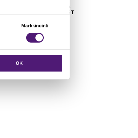
PYSÄKÖINTI JA
LATAUSPISTEET
Markkinointi
OK