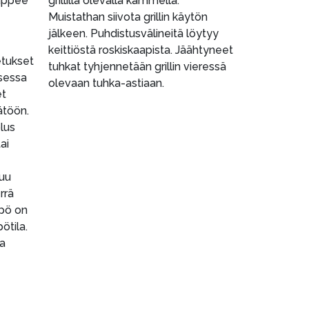
Sappee
grillillä olevalla kammella.
Muistathan siivota grillin käytön
jälkeen. Puhdistusvälineitä löytyy
keittiöstä roskiskaapista. Jäähtyneet
etukset
tuhkat tyhjennetään grillin vieressä
isessa
olevaan tuhka-astiaan.
et
ätöön.
lus
ai
uu
rrä
mpö on
ötila.
ua