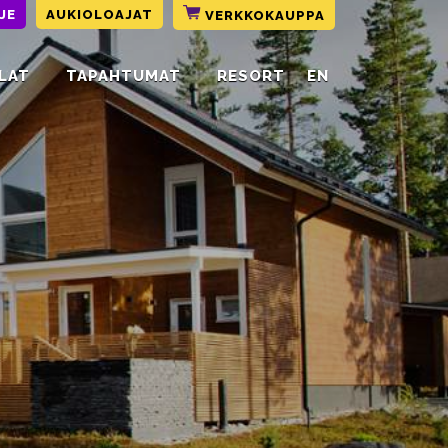
JE
AUKIOLOAJAT
VERKKOKAUPPA
LAT
TAPAHTUMAT
RESORT
EN