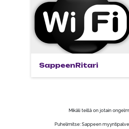
SappeenRitari
Mikäli teillä on jotain onge
Puhelimitse: Sappeen myyntipalvelu 