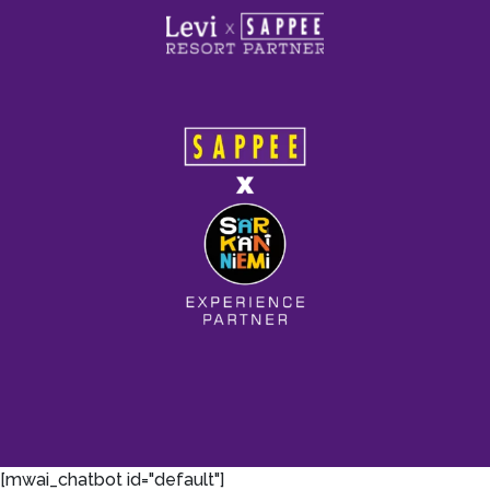
[mwai_chatbot id="default"]