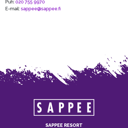
Puh:
020 755 9970
E-mail:
sappee@sappee.fi
SAPPEE RESORT