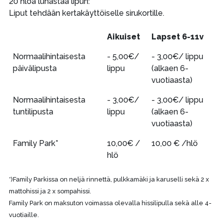
20 hlöä lunastaa lipun:
Liput tehdään kertakäyttöiselle sirukortille.
Aikuiset
Lapset 6-11v
Normaalihintaisesta
- 5,00€/
- 3,00€/ lippu
päivälipusta
lippu
(alkaen 6-
vuotiaasta)
Normaalihintaisesta
- 3,00€/
- 3,00€/ lippu
tuntilipusta
lippu
(alkaen 6-
vuotiaasta)
Family Park*
10,00€ /
10,00 € /hlö
hlö
*)Family Parkissa on neljä rinnettä, pulkkamäki ja karuselli sekä 2 x
mattohissi ja 2 x sompahissi.
Family Park on maksuton voimassa olevalla hissilipulla sekä alle 4-
vuotiaille.