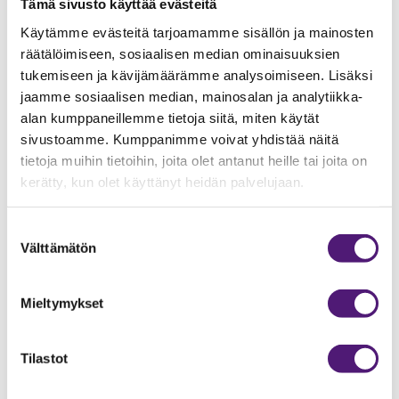
Tämä sivusto käyttää evästeitä
Käytämme evästeitä tarjoamamme sisällön ja mainosten
räätälöimiseen, sosiaalisen median ominaisuuksien
tukemiseen ja kävijämäärämme analysoimiseen. Lisäksi
jaamme sosiaalisen median, mainosalan ja analytiikka-
alan kumppaneillemme tietoja siitä, miten käytät
sivustoamme. Kumppanimme voivat yhdistää näitä
tietoja muihin tietoihin, joita olet antanut heille tai joita on
kerätty, kun olet käyttänyt heidän palvelujaan.
Sappeen
Suostumuksen
ohjelmapalvelut
Välttämätön
valinta
Sappeella voi tehdä myös paljon muuta
mukavaa laskettelun lisäksi.
Mieltymykset
Tutustu tästä!
Tilastot