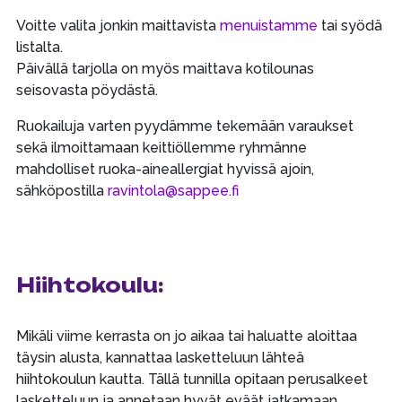
Voitte valita jonkin maittavista
menuistamme
tai syödä
listalta.
Päivällä tarjolla on myös maittava kotilounas
seisovasta pöydästä.
Ruokailuja varten pyydämme tekemään varaukset
sekä ilmoittamaan keittiöllemme ryhmänne
mahdolliset ruoka-aineallergiat hyvissä ajoin,
sähköpostilla
ravintola@sappee.fi
Hiihtokoulu:
Mikäli viime kerrasta on jo aikaa tai haluatte aloittaa
täysin alusta, kannattaa lasketteluun lähteä
hiihtokoulun kautta. Tällä tunnilla opitaan perusalkeet
lasketteluun ja annetaan hyvät eväät jatkamaan