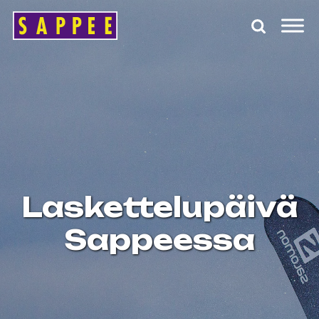
Päävalikko
Laskettelupäivä
Sappeessa