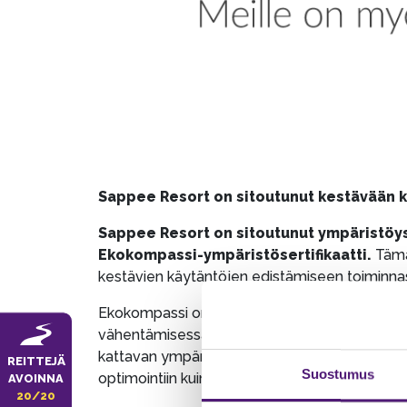
Sappee Resort on sitoutunut kestävään 
Sappee Resort on sitoutunut ympäristöys
Ekokompassi-ympäristösertifikaatti.
Tämä
kestävien käytäntöjen edistämiseen toiminna
Ekokompassi on arvostettu ympäristöjohtamisen
vähentämisessä. Sertifiointiprosessin aikana 
kattavan ympäristöohjelman. Tämä ohjelma sisä
REITTEJÄ
Suostumus
optimointiin kuin ekologisesti kestävien hanki
AVOINNA
20/20