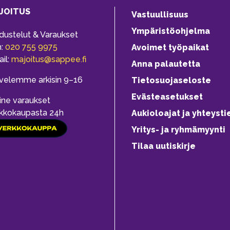
JOITUS
Vastuullisuus
Ympäristöohjelma
dustelut & Varaukset
h:
020 755 9975
Avoimet työpaikat
il:
majoitus@sappee.fi
Anna palautetta
velemme arkisin 9–16
Tietosuojaseloste
Evästeasetukset
ine varaukset
kkokaupasta 24h
Aukioloajat ja yhteysti
Yritys- ja ryhmämyynti
Tilaa uutiskirje