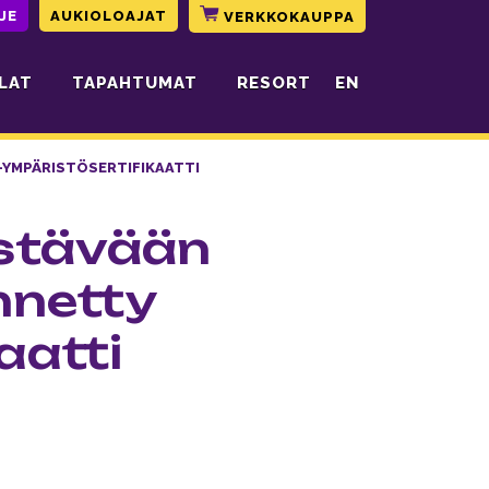
JE
AUKIOLOAJAT
VERKKOKAUPPA
LAT
TAPAHTUMAT
RESORT
EN
-YMPÄRISTÖSERTIFIKAATTI
estävään
nnetty
aatti