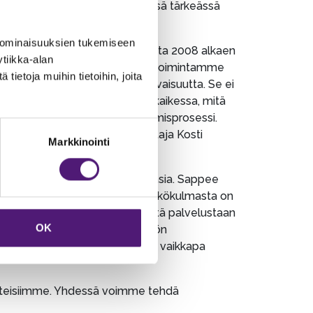
t jatkuvaan parantamiseen tässä tärkeässä
 ominaisuuksien tukemiseen
ansäästösopimuksessa jo vuodesta 2008 alkaen
tiikka-alan
istösertifikaatti on tunnustus toimintamme
ietoja muihin tietoihin, joita
ympäristövastuullisempaa tulevaisuutta. Se ei
teiden mukaisesti toimimista kaikessa, mitä
nen toiminta on jatkuva kehittymisprosessi.
ee Resortin liiketoimintajohtaja Kosti
Markkinointi
oimialan näkökulmasta tärkeä asia. Sappee
 identiteettiämme. Jo tästä näkökulmasta on
 asia. Sappee on tunnettu hyvästä palvelustaan
OK
pailuvaltteja peilataan ympäristön
 päästöjä, jos asiaa verrataan vaikkapa
itteisiimme. Yhdessä voimme tehdä