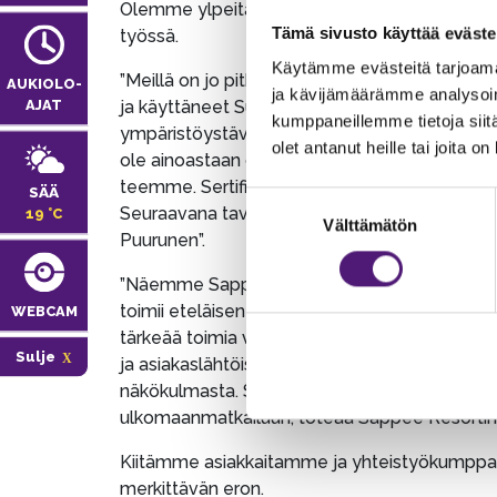
Olemme ylpeitä voidessamme olla osa tätä ym
Tämä sivusto käyttää eväste
työssä.
Käytämme evästeitä tarjoama
”Meillä on jo pitkä historia ympäristövastu
AUKIOLO­
ja kävijämäärämme analysoim
ja käyttäneet Suomen luonnonsuojeluliiton s
AJAT
kumppaneillemme tietoja siitä
ympäristöystävällisyydestä. Sertifikaatin saa
olet antanut heille tai joita o
ole ainoastaan osoitus nykyisistä saavutuksi
teemme. Sertifikaatti ei tarkoita missään nimes
SÄÄ
Suostumuksen
Seuraavana tavoitteemme on STF-ohjelman (Su
19 °C
Välttämätön
valinta
Puurunen”.
”Näemme Sappeella ympäristölähtöisen toimin
toimii eteläisen Suomen suurimman yhtenäise
WEBCAM
tärkeää toimia vastuullisesti, toki vastuullis
Sulje
ja asiakaslähtöisestä toiminnasta. Näen, että s
näkökulmasta. Sappeen sijainti lähellä isoja
ulkomaanmatkailuun, toteaa Sappee Resortin 
Kiitämme asiakkaitamme ja yhteistyökumppan
merkittävän eron.