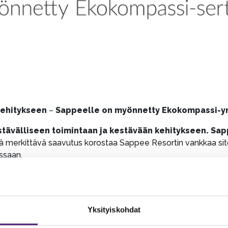
kehitykseen
–
Sappeelle on myönnetty Ekokompassi-ymp
tävälliseen toimintaan ja kestävään kehitykseen. Sap
 merkittävä saavutus korostaa Sappee Resortin vankkaa sit
ssaan.
 sertifiointijärjestelmä, joka tukee organisaatioita ympäris
Sappee teki tiivistä yhteistyötä Ekokompassin asiantuntijoid
ltää konkreettisia toimenpiteitä, jotka kohdistuvat niin jä
Yksityiskohdat
ntojen suosimiseen.