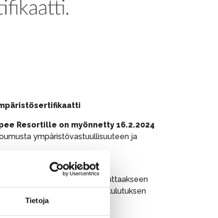
äristösertifikaatti
pee Resortille on myönnetty 16.2.2024
oumusta ympäristövastuullisuuteen ja
tövaikutustensa hallinnassa ja
en kanssa kehittääkseen ja toteuttaakseen
tteen vähentämiseen, energian kulutuksen
Tietoja