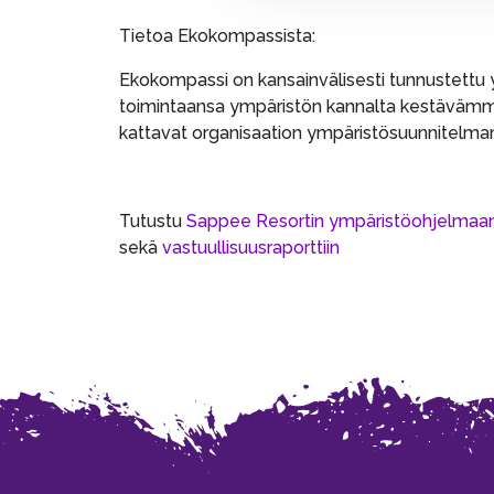
Tietoa Ekokompassista:
Ekokompassi on kansainvälisesti tunnustettu ymp
toimintaansa ympäristön kannalta kestävämmäksi.
kattavat organisaation ympäristösuunnitelman,
Tutustu
Sappee Resortin ympäristöohjelmaa
sekä
vastuullisuusraporttiin