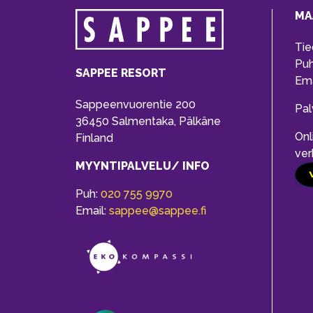
MA
Tie
Pu
SAPPEE RESORT
Ema
Sappeenvuorentie 200
Pal
36450 Salmentaka, Pälkäne
Onl
Finland
ver
MYYNTIPALVELU/ INFO
Puh:
020 755 9970
Email:
sappee@sappee.fi