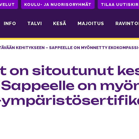
LVELUT
KOULU- JA NUORISORYHMÄT
TILAA UUTISKIR
INFO
TALVI
KESÄ
MAJOITUS
RAVINTO
ÄVÄÄN KEHITYKSEEN – SAPPEELLE ON MYÖNNETTY EKOKOMPASSI
t on sitoutunut k
 Sappeelle on myö
ympäristösertifik