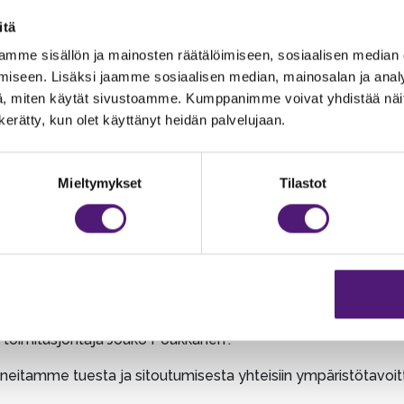
päristötietoisten organisaatioiden verkostoa ja sitoutunee
itä
mme sisällön ja mainosten räätälöimiseen, sosiaalisen median
ullisessa toiminnassa. Olemme olleet mukana Motivan energi
iseen. Lisäksi jaamme sosiaalisen median, mainosalan ja analy
ertifioimaa sähköä vuodesta 2016 alkaen. Ekokompassi-ympär
, miten käytät sivustoamme. Kumppanimme voivat yhdistää näitä t
minen on merkkipaalu matkalla kohti entistä kestävämpää ja 
n kerätty, kun olet käyttänyt heidän palvelujaan.
stamme, vaan myös lupaus jatkaa kestävän kehityksen periaat
sä sitä, että kaikki tarvittava on tehty, vaan ympäristölähtöi
stainable Travel Finland) loppuun saattaminen, kertoo Sapp
Mieltymykset
Tilastot
nan erittäin tärkeänä ja mielestäni tämä on koko matkailut
n metsäalueen Laipanmaan laidalla ja luonto on osa meidän
uus ja ympäristölähtöinen toiminta on huomattavasti laajempi
ijainnilla on tulevaisuudessa entistä isompi merkitys, kun kil
 asutuskeskuksia aiheuttaa liikkumisen näkökulmasta vähemmän
toimitusjohtaja Jouko Poukkanen”.
eitamme tuesta ja sitoutumisesta yhteisiin ympäristötavo