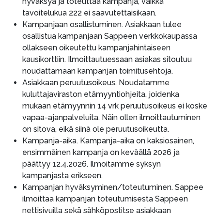
hyväksyä ja toteuttaa kampanja, vaikka
tavoitelukua 222 ei saavutettaisikaan.
Kampanjaan osallistuminen. Asiakkaan tulee
osallistua kampanjaan Sappeen verkkokaupassa
ollakseen oikeutettu kampanjahintaiseen
kausikorttiin. Ilmoittautuessaan asiakas sitoutuu
noudattamaan kampanjan toimitusehtoja.
Asiakkaan peruutusoikeus. Noudatamme
kuluttajaviraston etämyyntiohjeita, joidenka
mukaan etämyynnin 14 vrk peruutusoikeus ei koske
vapaa-ajanpalveluita. Näin ollen ilmoittautuminen
on sitova, eikä siinä ole peruutusoikeutta.
Kampanja-aika. Kampanja-aika on kaksiosainen,
ensimmäinen kampanja on keväällä 2026 ja
päättyy 12.4.2026. Ilmoitamme syksyn
kampanjasta erikseen.
Kampanjan hyväksyminen/toteutuminen. Sappee
ilmoittaa kampanjan toteutumisesta Sappeen
nettisivuilla sekä sähköpostitse asiakkaan