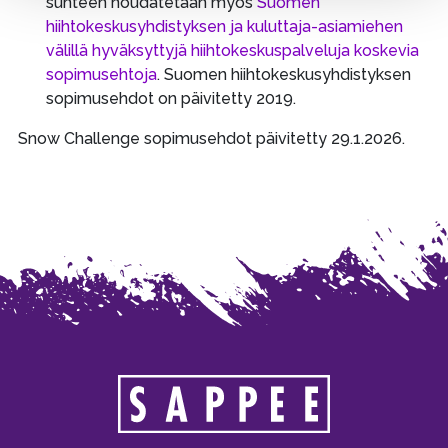
suhteen noudatetaan myös
Suomen
hiihtokeskusyhdistyksen ja kuluttaja-asiamiehen
välillä hyväksyttyjä hiihtokeskuspalveluja koskevia
sopimusehtoja
. Suomen hiihtokeskusyhdistyksen
sopimusehdot on päivitetty 2019.
Snow Challenge sopimusehdot päivitetty 29.1.2026.