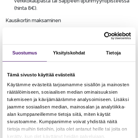
verkkokaupasta tai Sappeen lipunmyyntipisteessä
(hinta 8€).
Kausikortin maksaminen
Kampanjan toteutuessa Sappee lähettää
asiakkaalle, asiakkaan ilmoittautumisen yhteydessä
antamaan sähköpostiosoitteeseen
Suostumus
Yksityiskohdat
Tietoja
sähköpostiviestin. Viestissä on maksulinkki Sappeen
verkkokauppaan, jossa kausikortti maksetaan.
Kausikortti tulee maksaa eräpäivään mennessä
Tämä sivusto käyttää evästeitä
(12.5.2026). Myöhässä olevasta maksusta peritään
kuluttajasuojan mukainen viivästyskorko.
Käytämme evästeitä tarjoamamme sisällön ja mainosten
Mikäli asiakas ei suorita maksua toisen
räätälöimiseen, sosiaalisen median ominaisuuksien
maksuhuomautuksen jälkeen, on Sappeella oikeus
tukemiseen ja kävijämäärämme analysoimiseen. Lisäksi
laittaa maksu perintään.
jaamme sosiaalisen median, mainosalan ja analytiikka-
Kevään 2026 kampanjan kausikortin voi maksaa
alan kumppaneillemme tietoja siitä, miten käytät
joustavilla maksutavoilla Paytrailin maksupalvelun
sivustoamme. Kumppanimme voivat yhdistää näitä
kautta.
tietoja muihin tietoihin, joita olet antanut heille tai joita on
Paytraililtä löytyy useampi osamaksun tarjoava
kerätty, kun olet käyttänyt heidän palvelujaan.