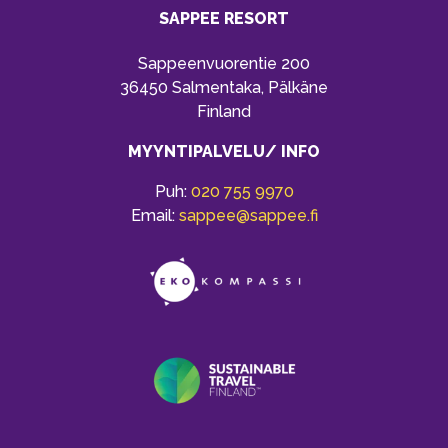
SAPPEE RESORT
Sappeenvuorentie 200
36450 Salmentaka, Pälkäne
Finland
MYYNTIPALVELU/ INFO
Puh:
020 755 9970
Email:
sappee@sappee.fi