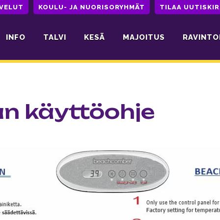
LVELUT
KOULU- JA NUORISORYHMÄT
TILAA UUTISKIR
INFO
TALVI
KESÄ
MAJOITUS
RAVINTO
an käyttöohje