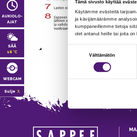
Tämä sivusto käyttää eväste
Käytämme evästeitä tarjoama
AUKIOLO­
ja kävijämäärämme analysoim
AJAT
kumppaneillemme tietoja siitä
olet antanut heille tai joita o
SÄÄ
Suostumuksen
16 °C
Välttämätön
valinta
WEBCAM
Sulje
MA