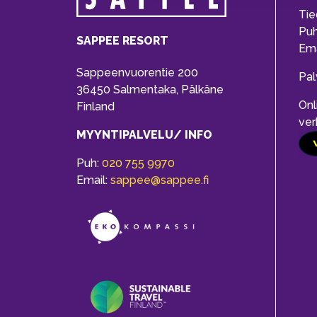
Tie
Pu
SAPPEE RESORT
Ema
Sappeenvuorentie 200
Pal
36450 Salmentaka, Pälkäne
Onl
Finland
ver
MYYNTIPALVELU/ INFO
Puh:
020 755 9970
Email:
sappee@sappee.fi