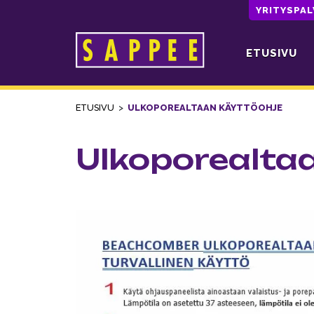
YRITYSPA
ETUSIVU
Päävalikko
ETUSIVU
>
ULKOPOREALTAAN KÄYTTÖOHJE
Ulkoporealta