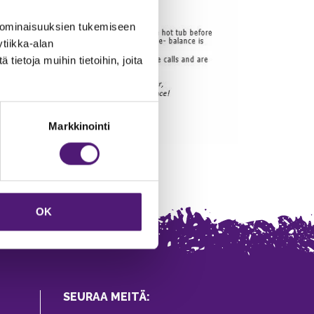
 ominaisuuksien tukemiseen
tiikka-alan
ietoja muihin tietoihin, joita
Markkinointi
OK
SEURAA MEITÄ: