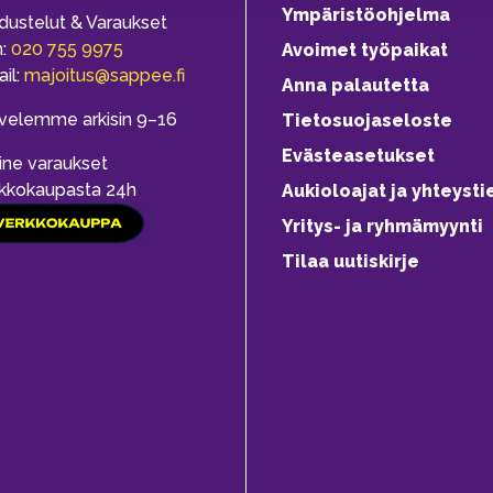
Ympäristöohjelma
dustelut & Varaukset
h:
020 755 9975
Avoimet työpaikat
il:
majoitus@sappee.fi
Anna palautetta
velemme arkisin 9–16
Tietosuojaseloste
Evästeasetukset
ine varaukset
kkokaupasta 24h
Aukioloajat ja yhteysti
Yritys- ja ryhmämyynti
Tilaa uutiskirje