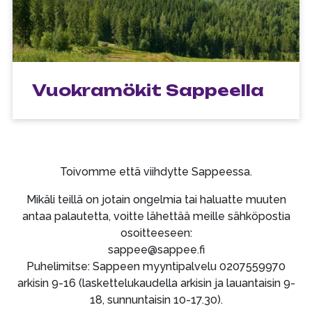
Vuokramökit Sappeella
Toivomme että viihdytte Sappeessa.
Mikäli teillä on jotain ongelmia tai haluatte muuten
antaa palautetta, voitte lähettää meille sähköpostia
osoitteeseen:
sappee@sappee.fi
Puhelimitse: Sappeen myyntipalvelu 0207559970
arkisin 9-16 (laskettelukaudella arkisin ja lauantaisin 9-
18, sunnuntaisin 10-17.30).