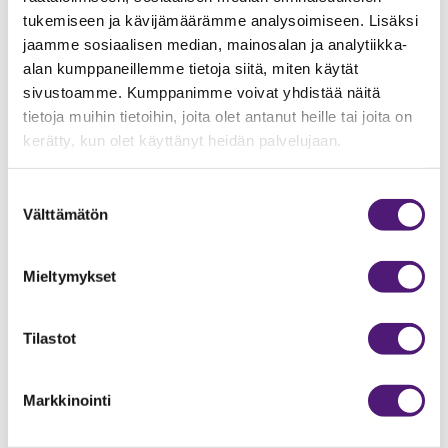
lämmintä juomaa tai kuljetuksessa lämmennyttä
tukemiseen ja kävijämäärämme analysoimiseen. Lisäksi
ruokaa, ei jääkaapin sisälämpötila pysy optimaalisena
jaamme sosiaalisen median, mainosalan ja analytiikka-
vaan se lämpiää. Viileneminen kestää tällöin pitkään ja
alan kumppaneillemme tietoja siitä, miten käytät
on vaarana että ruoka menee pilalle.
sivustoamme. Kumppanimme voivat yhdistää näitä
Suosittelemme laittamaan kaappiin ensin vain
tietoja muihin tietoihin, joita olet antanut heille tai joita on
pakolliset ruokatarvikkeet mitkä tarvitsevat
kerätty, kun olet käyttänyt heidän palvelujaan.
kylmäsäilytystä.
Juomia voi viilentään pakastimessa ja siirtää ne sitten
kylminä jääkaappiin.
Suostumuksen
Välttämätön
Kaapin ovea ei tule myöskään pitää pitkään auki.
valinta
Mieltymykset
Tilastot
Markkinointi