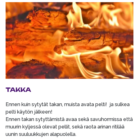
TAKKA
Ennen kuin sytytät takan, muista avata pelti! ja sulkea
pelti käytön jälkeen!
Ennen takan sytyttämistä avaa sekä savuhormissa että
muurin kyljessä olevat pellit, sekä raota arinan ritilää
uunin suuluukkujen alapuolella.