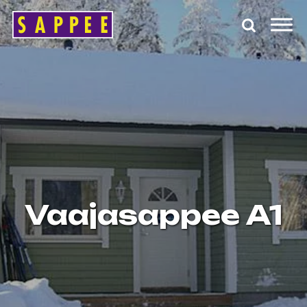
Päävalikko
Vaajasappee A1