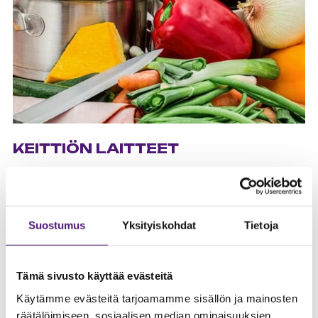
KEITTIÖN LAITTEET
ASTIANPESUKONE
Mikäli astianpesukoneen kanssa tulee ongelmia,
Suostumus
Yksityiskohdat
Tietoja
tarkistathan ensin, että hana on auki. Hana löytyy
keittiölavuaarin vesihanasta.
KYLMÄSÄILYTYSTILAT
Tämä sivusto käyttää evästeitä
Käytämme evästeitä tarjoamamme sisällön ja mainosten
Kohteen jääkaappi on tyhjä ja mikäli sinne laittaa paljon
räätälöimiseen, sosiaalisen median ominaisuuksien