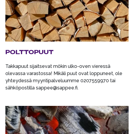
POLTTOPUUT
Takkapuut sijaitsevat mökin ulko-oven vieressä
olevassa varastossa! Mikäli puut ovat loppuneet, ole
yhteydessä myyntipalveluumme 0207559970 tai
sähköpostilla sappee@sappee.fi.