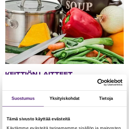
KEITTIÖN LAITTEET
ASTIANPESUKONE
Suostumus
Yksityiskohdat
Tietoja
Mikäli astianpesukoneen kanssa tulee ongelmia,
tarkistathan ensin, että hana on auki. Hana löytyy
keittiölavuaarin vesihanasta.
Tämä sivusto käyttää evästeitä
KYLMÄSÄILYTYSTILAT
Käytämme evästeitä tarjoamamme sisällön ja mainosten