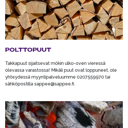
POLTTOPUUT
Takkapuut sijaitsevat mökin ulko-oven vieressä
olevassa varastossa! Mikäli puut ovat loppuneet, ole
yhteydessä myyntipalveluumme 0207559970 tai
sähköpostilla sappee@sappee.fi.