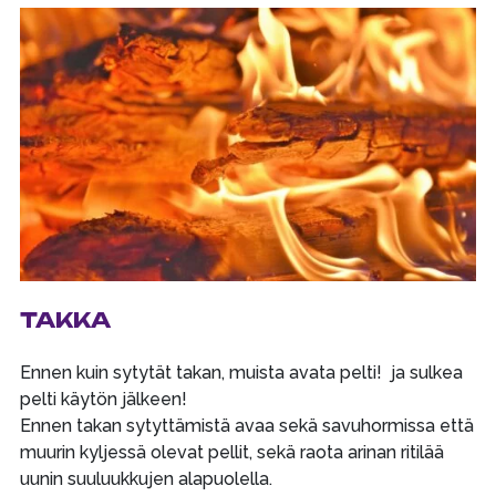
TAKKA
Ennen kuin sytytät takan, muista avata pelti! ja sulkea
pelti käytön jälkeen!
Ennen takan sytyttämistä avaa sekä savuhormissa että
muurin kyljessä olevat pellit, sekä raota arinan ritilää
uunin suuluukkujen alapuolella.