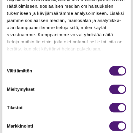
räätälöimiseen, sosiaalisen median ominaisuuksien
Kohteen jääkaappi on tyhjä ja mikäli sinne laittaa paljon
tukemiseen ja kävijämäärämme analysoimiseen. Lisäksi
lämmintä juomaa tai kuljetuksessa lämmennyttä
jaamme sosiaalisen median, mainosalan ja analytiikka-
ruokaa, ei jääkaapin sisälämpötila pysy optimaalisena
alan kumppaneillemme tietoja siitä, miten käytät
vaan se lämpiää. Viileneminen kestää tällöin pitkään ja
sivustoamme. Kumppanimme voivat yhdistää näitä
on vaarana että ruoka menee pilalle.
tietoja muihin tietoihin, joita olet antanut heille tai joita on
Suosittelemme laittamaan kaappiin ensin vain
kerätty, kun olet käyttänyt heidän palvelujaan.
pakolliset ruokatarvikkeet mitkä tarvitsevat
kylmäsäilytystä.
Juomia voi viilentään pakastimessa ja siirtää ne sitten
Suostumuksen
Välttämätön
kylminä jääkaappiin.
valinta
Kaapin ovea ei tule myöskään pitää pitkään auki.
Mieltymykset
Tilastot
Markkinointi