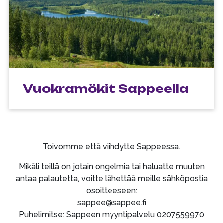
Vuokramökit Sappeella
Toivomme että viihdytte Sappeessa.
Mikäli teillä on jotain ongelmia tai haluatte muuten
antaa palautetta, voitte lähettää meille sähköpostia
osoitteeseen:
sappee@sappee.fi
Puhelimitse: Sappeen myyntipalvelu 0207559970