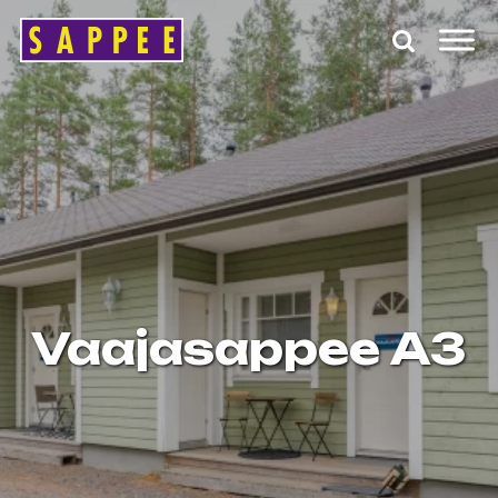
Päävalikko
Vaajasappee A3