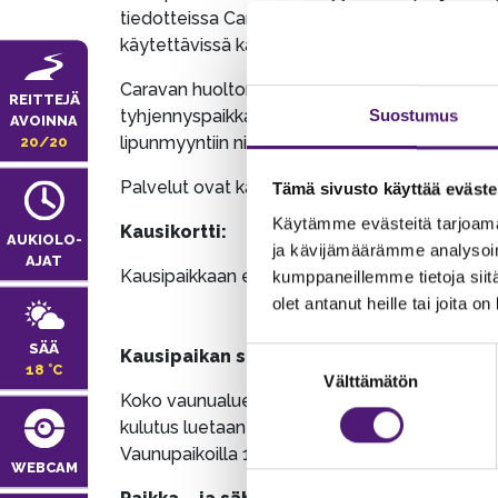
tiedotteissa Caravan sivulla sekä ilmoitusta
käytettävissä kaikkina päivinä.
Caravan huoltorakennuksesta löytyvät miesten 
REITTEJÄ
tyhjennyspaikka. Lisäksi tiskauspaikalla on 
Suostumus
AVOINNA
lipunmyyntiin niiden aukioloaikoina. Myynnis
20/20
Palvelut ovat käytettävissä ympäri vuoden, k
Tämä sivusto käyttää eväste
Käytämme evästeitä tarjoama
Kausikortti:
AUKIOLO­
ja kävijämäärämme analysoim
AJAT
Kausipaikkaan ei sisälly kausikorttia. Kausiko
kumppaneillemme tietoja siitä
olet antanut heille tai joita o
SÄÄ
Suostumuksen
Kausipaikan sähkö
18 °C
Välttämätön
valinta
Koko vaunualueella on käytössä vaunupaikkak
kulutus luetaan etänä ja laskutetaan kulutuks
Vaunupaikoilla 150-306, tarvitaan sähkötolppa
WEBCAM