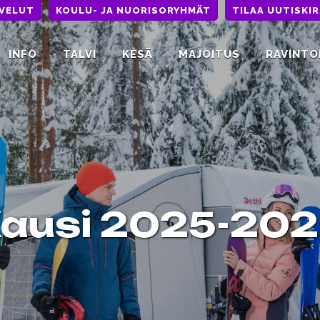
LVELUT
KOULU- JA NUORISORYHMÄT
TILAA UUTISKIR
INFO
TALVI
KESÄ
MAJOITUS
RAVINTO
ausi 2025-20