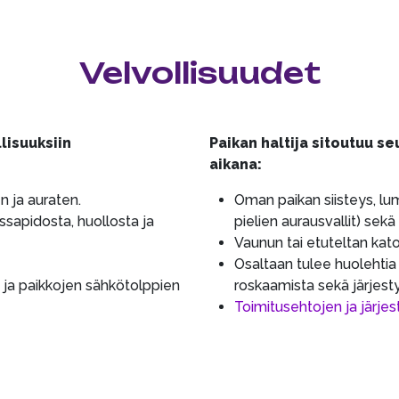
Velvollisuudet
lisuuksiin
Paikan haltija sitoutuu s
aikana:
 ja auraten.
Oman paikan siisteys, lu
ssapidosta, huollosta ja
pielien aurausvallit) sekä
Vaunun tai etuteltan kat
Osaltaan tulee huolehtia
ja paikkojen sähkötolppien
roskaamista sekä järjesty
Toimitusehtojen ja järj