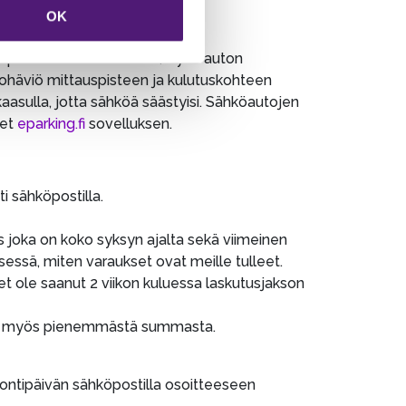
OK
sipaikan sähkön kulutus (myös auton
rtohäviö mittauspisteen ja kulutuskohteen
asulla, jotta sähköä säästyisi. Sähköautojen
set
eparking.fi
sovelluksen.
i sähköpostilla.
 joka on koko syksyn ajalta sekä viimeinen
sessä, miten varaukset ovat meille tulleet.
et ole saanut 2 viikon kuluessa laskutusjakson
tään myös pienemmästä summasta.
ontipäivän sähköpostilla osoitteeseen