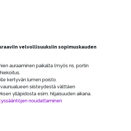
euraaviin velvollisuuksiin sopimuskauden
mien auraaminen paikalta (myös ns. portin
 hiekoitus.
olle kertyvän lumen poisto.
 vaunualueen siisteydestä välttäen
ksen ylläpidosta esim. hiljaisuuden aikana.
estyssääntöjen noudattaminen