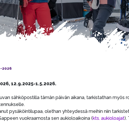
-2026
26, 12.9.2025-1.5.2026.
van sähköpostilla tämän päivän aikana, tarkistathan myös ro
kennukselle.
anut pysäköintilupaa, olethan yhteydessä meihin niin tarkist
 Sappeen vuokraamosta sen aukioloaikoina (
kts. aukioloajat
).