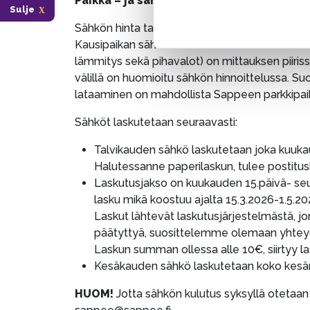
Paikka – ja sähkömaksujen seuranta
Sulje
Sähkön hinta talvikaudella 2025-2026 on 0,
Kausipaikan sähkön kulutus on tarkoitettu ai
lämmitys sekä pihavalot) on mittauksen piiriss
välillä on huomioitu sähkön hinnoittelussa. 
lataaminen on mahdollista Sappeen parkkipaik
Sähköt laskutetaan seuraavasti:
Talvikauden sähkö laskutetaan joka kuukau
Halutessanne paperilaskun, tulee postitus
Laskutusjakso on kuukauden 15.päivä- seu
lasku mikä koostuu ajalta 15.3.2026-1.5.2
Laskut lähtevät laskutusjärjestelmästä, jo
päätyttyä, suosittelemme olemaan yhtey
Laskun summan ollessa alle 10€, siirtyy
Kesäkauden sähkö laskutetaan koko kesä
HUOM!
Jotta sähkön kulutus syksyllä otetaan