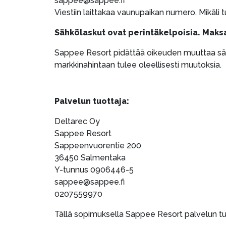
sappee@sappee.fi
Viestiin laittakaa vaunupaikan numero. Mikäli 
Sähkölaskut ovat perintäkelpoisia. Mak
Sappee Resort pidättää oikeuden muuttaa säh
markkinahintaan tulee oleellisesti muutoksia.
Palvelun tuottaja:
Deltarec Oy
Sappee Resort
Sappeenvuorentie 200
36450 Salmentaka
Y-tunnus 0906446-5
sappee@sappee.fi
0207559970
Tällä sopimuksella Sappee Resort palvelun tuo