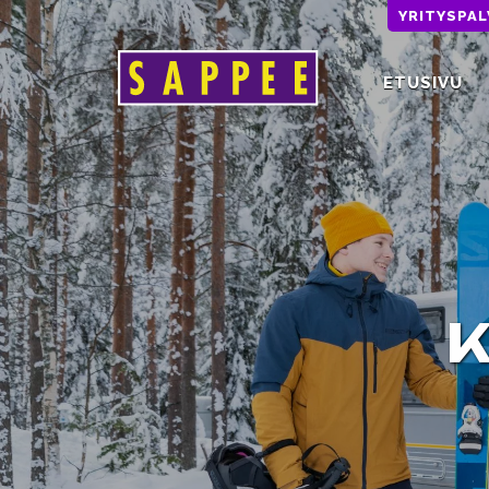
YRITYSPA
ETUSIVU
Päävalikko
K