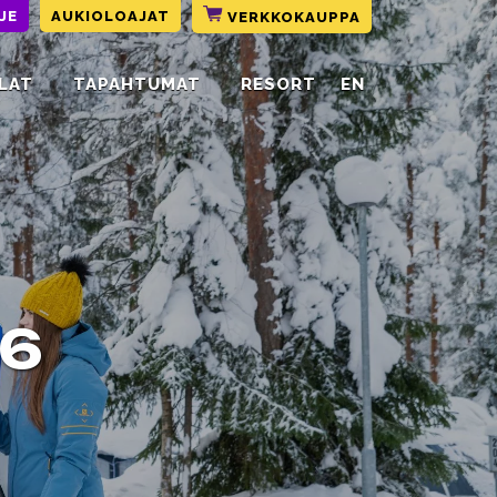
JE
AUKIOLOAJAT
VERKKOKAUPPA
LAT
TAPAHTUMAT
RESORT
EN
26