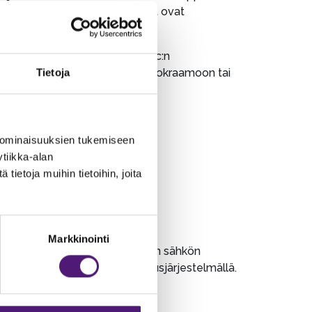
 Facebook- sivustolla. Suihkut ovat
n hakupiste sekä kemiallisen wc:n
a. Maksu suoritetaan Sappeen vuokraamoon tai
Tietoja
e.
 ominaisuuksien tukemiseen
tiikka-alan
ietoja muihin tietoihin, joita
Markkinointi
rvitse olla omaa mittaria, vaan sähkön
skuksissa Mittrix-sähkönmittausjärjestelmällä.
e hankittava.