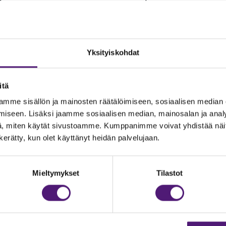
uluilla. Loma-aikojen saunat ilmoitamme myös Sappee Caravan
ja naisten saunat, pukutilat, wc:t, tiskipaikka, puhtaan vede
pyykinpesukone ja kuivausrumpu, joiden käyttö on maksullist
Yksityiskohdat
sä on myös kymppikortti, sen voi lunastaa verkkokaupastamm
uitenkin vain maksetun voimassa olevan kausijakson aikana.
itä
mme sisällön ja mainosten räätälöimiseen, sosiaalisen median
iseen. Lisäksi jaamme sosiaalisen median, mainosalan ja analy
rtteja on voinut hankkia Snow Challenge kampanjoista.
, miten käytät sivustoamme. Kumppanimme voivat yhdistää näitä t
n kerätty, kun olet käyttänyt heidän palvelujaan.
Mieltymykset
Tilastot
ohtainen sähkönkulutuksen etämittaus. Asuntovaunussa ei ta
en mukaisesti. Sähkön kulutus mitataan vaunualueiden jakoke
an kolminapainen europistoke, joka vaunupaikkalaisen on its