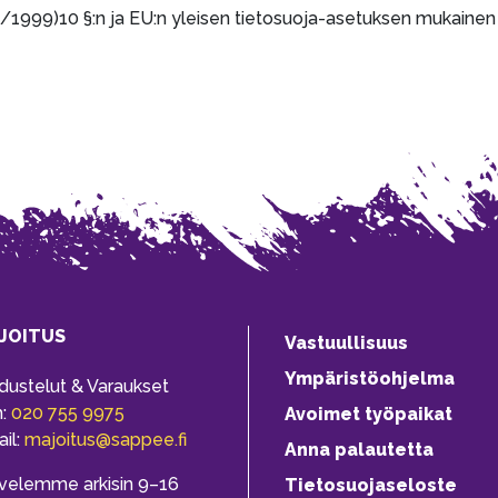
523/1999)10 §:n ja EU:n yleisen tietosuoja-asetuksen mukaine
JOITUS
Vastuullisuus
Ympäristöohjelma
dustelut & Varaukset
h:
020 755 9975
Avoimet työpaikat
il:
majoitus@sappee.fi
Anna palautetta
velemme arkisin 9–16
Tietosuojaseloste