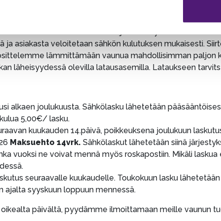
40€/kWh.
noastaan vaunun sähköistämiseen ja lämmitykseen. Kaikki kau
ä ja asiakasta veloitetaan sähkön kulutuksen mukaisesti. Sii
Suosittelemme lämmittämään vaunua mahdollisimman paljon ka
an läheisyydessä olevilla latausasemilla. Lataukseen tarvit
si alkaen joulukuusta. Sähkölasku lähetetään pääsääntöisest
kulua 5,00€/ lasku.
raavan kuukauden 14.päivä, poikkeuksena joulukuun laskutus
026
Maksuehto 14vrk.
Sähkölaskut lähetetään siinä järjestyk
nka vuoksi ne voivat mennä myös roskapostiin. Mikäli laskua 
dessä.
 laskutus seuraavalle kuukaudelle. Toukokuun lasku lähete
n ajalta syyskuun loppuun mennessä.
 oikealta päivältä, pyydämme ilmoittamaan meille vaunun tu