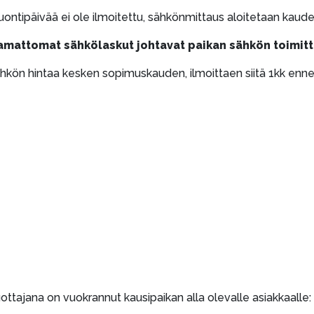
tuontipäivää ei ole ilmoitettu, sähkönmittaus aloitetaan kaude
samattomat sähkölaskut johtavat paikan sähkön toimit
kön hintaa kesken sopimuskauden, ilmoittaen siitä 1kk enne
ttajana on vuokrannut kausipaikan alla olevalle asiakkaalle: