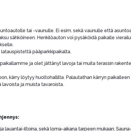
untoautolle tai -vaunulle. Ei esim. sekä vaunulle että asuntoa
u sähköineen. Henkilöauton voi pysäköidä paikalle vierailun a
kselle.
atauspistettä pääparkkipaikalta.
paikallamme ja olet jättänyt lavoja tai muita terassin rakente
oon, kärry löytyy huoltohallilta. Palautathan kärryn paikalleen
 lavoista ja muista tavaroista.
yhjennys:
- ja lauantai-iltoina, sekä loma-aikana tarpeen mukaan. Saun