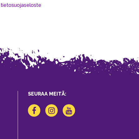
n
tietosuojaseloste
SEURAA MEITÄ: