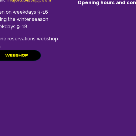
Opening hours and con
en on weekdays 9-16
ing the winter season
ekdays 9-18
ine reservations webshop
h