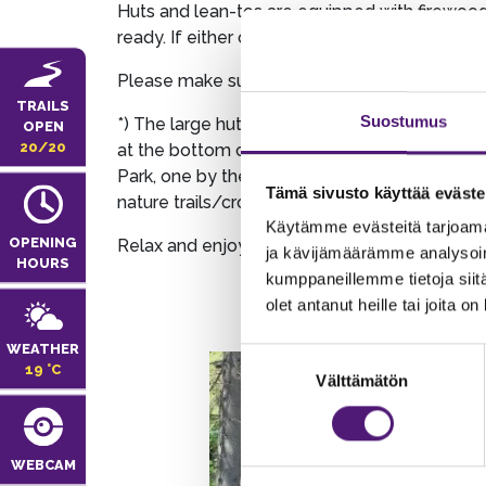
Huts and lean-tos are equipped with firewood,
ready. If either one of these has run out, plea
Please make sure to leave the barbecue site in
TRAILS
Suostumus
*) The large hut next to the rentals building
OPEN
20/20
at the bottom of the kids’ slopes is accessible
Park, one by the slopes and two along the nat
Tämä sivusto käyttää eväste
nature trails/cross-country ski tracks (rememb
Käytämme evästeitä tarjoama
OPENING
Relax and enjoy!
ja kävijämäärämme analysoim
HOURS
kumppaneillemme tietoja siitä
olet antanut heille tai joita o
WEATHER
Suostumuksen
19 °C
Välttämätön
valinta
WEBCAM