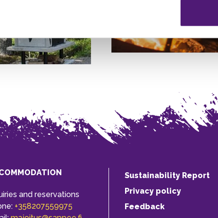
COMMODATION
Sustainability Report
Privacy policy
uiries and reservations
one:
+358207559975
Feedback
il:
majoitus@sappee.fi