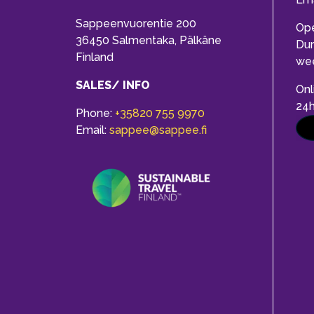
Sappeenvuorentie 200
Op
36450 Salmentaka, Pälkäne
Dur
Finland
we
SALES/ INFO
Onl
24
Phone:
+35820 755 9970
Email:
sappee@sappee.fi