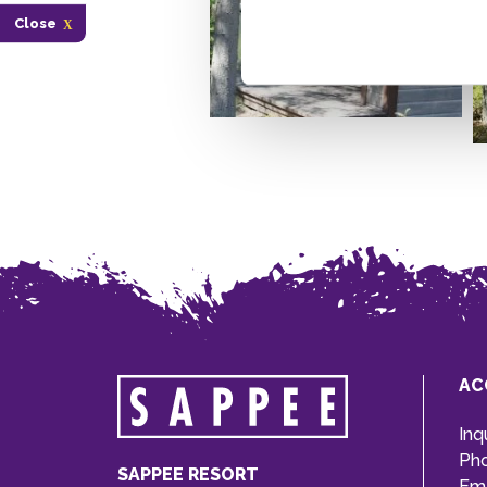
Close
AC
Inq
Ph
SAPPEE RESORT
Ema