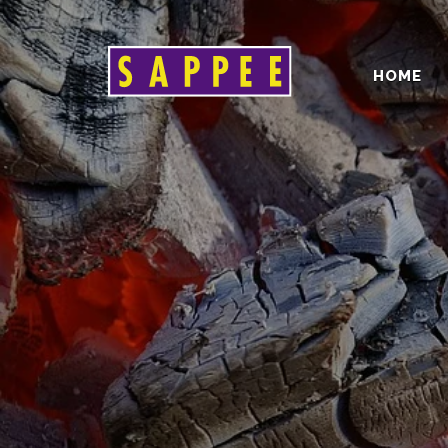
HOME
Päävalikko