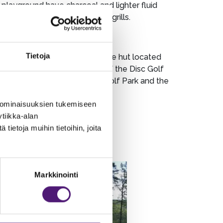
playground have charcoal and lighter fluid
s allowed to be used in these grills.
. Thank you!
Tietoja
Park trails/slopes are open. The hut located
os: one by the starting point of the Disc Golf
 by the lean-tos at the Disc Golf Park and the
 ominaisuuksien tukemiseen
tiikka-alan
ietoja muihin tietoihin, joita
Markkinointi