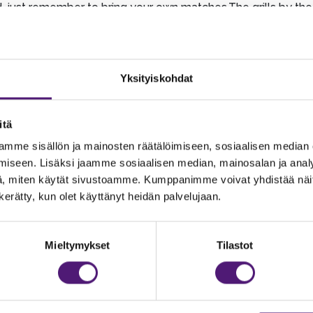
 just remember to bring your own matches.The grills by the 
se contact Sappee’s Sales Service or rentals desk. Only coal i
 a neat condition as you leave, both in and around the grill
Yksityiskohdat
 is open in the summer and winter seasons whenever the Bike 
 in the winter with a Family Park ticket. There are four lean-t
ure trails/cross-country ski tracks. There are also outhouses
itä
er to bring your own toilet paper).
mme sisällön ja mainosten räätälöimiseen, sosiaalisen median
iseen. Lisäksi jaamme sosiaalisen median, mainosalan ja analy
, miten käytät sivustoamme. Kumppanimme voivat yhdistää näitä t
n kerätty, kun olet käyttänyt heidän palvelujaan.
Mieltymykset
Tilastot