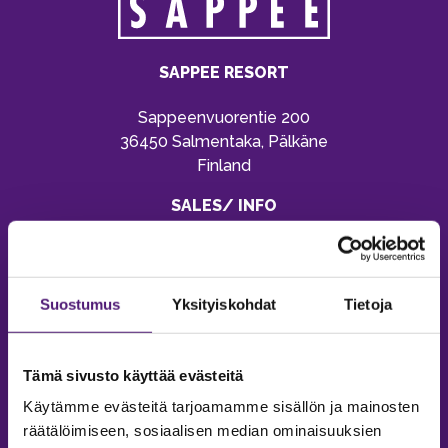
SAPPEE RESORT
Sappeenvuorentie 200
36450 Salmentaka, Pälkäne
Finland
SALES/ INFO
Phone:
+35820 755 9970
Email:
sappee@sappee.fi
Suostumus
Yksityiskohdat
Tietoja
Tämä sivusto käyttää evästeitä
Käytämme evästeitä tarjoamamme sisällön ja mainosten
räätälöimiseen, sosiaalisen median ominaisuuksien