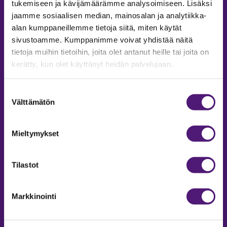
tukemiseen ja kävijämäärämme analysoimiseen. Lisäksi
jaamme sosiaalisen median, mainosalan ja analytiikka-
ACCOMMODATION
alan kumppaneillemme tietoja siitä, miten käytät
sivustoamme. Kumppanimme voivat yhdistää näitä
Inquiries and reservations
tietoja muihin tietoihin, joita olet antanut heille tai joita on
Phone:
+358207559975
kerätty, kun olet käyttänyt heidän palvelujaan.
Email:
majoitus@sappee.fi
Open on weekdays 9-16
Suostumuksen
During the winter season weekdays
Välttämätön
valinta
9-18
Mieltymykset
Online reservations webshop 24h
Tilastot
Markkinointi
Sustainability Report
Privacy policy