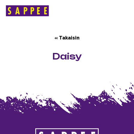
HOME
>
DAISY
Päävalikko
« Takaisin
Daisy