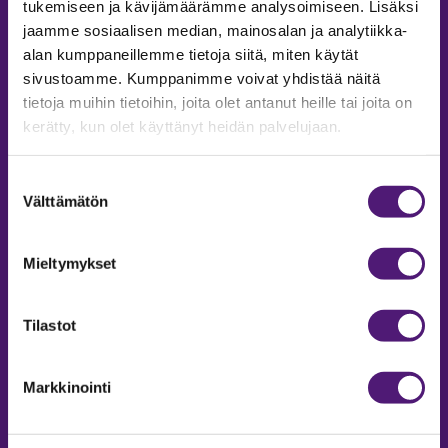
tukemiseen ja kävijämäärämme analysoimiseen. Lisäksi
jaamme sosiaalisen median, mainosalan ja analytiikka-
ACCOMMODATION
alan kumppaneillemme tietoja siitä, miten käytät
sivustoamme. Kumppanimme voivat yhdistää näitä
Inquiries and reservations
tietoja muihin tietoihin, joita olet antanut heille tai joita on
Phone:
+358207559975
kerätty, kun olet käyttänyt heidän palvelujaan.
Email:
majoitus@sappee.fi
Open on weekdays 9-16
Suostumuksen
During the winter season weekdays
Välttämätön
valinta
9-18
Mieltymykset
Online reservations webshop 24h
Tilastot
Markkinointi
Sustainability Report
Privacy policy