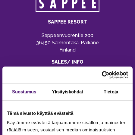
SAPPEE RESORT
Sappeenvuorentie 200
36450 Salmentaka, Pälkäne
Finland
SALES/ INFO
Phone:
+35820 755 9970
Email:
sappee@sappee.fi
Suostumus
Yksityiskohdat
Tietoja
Tämä sivusto käyttää evästeitä
Käytämme evästeitä tarjoamamme sisällön ja mainosten
räätälöimiseen, sosiaalisen median ominaisuuksien