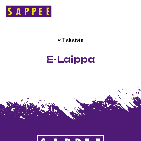
HOME
>
E-LAIPPA
Päävalikko
« Takaisin
E-Laippa