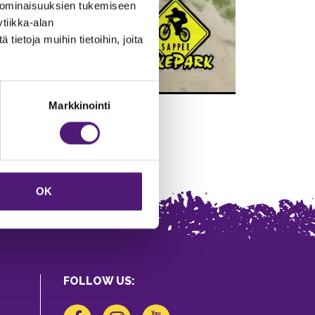
 ominaisuuksien tukemiseen
tiikka-alan
ietoja muihin tietoihin, joita
Markkinointi
OK
FOLLOW US: