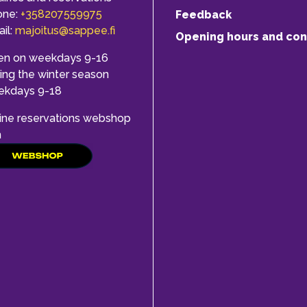
one:
+358207559975
Feedback
il:
majoitus@sappee.fi
Opening hours and con
en on weekdays 9-16
ing the winter season
ekdays 9-18
ine reservations webshop
h