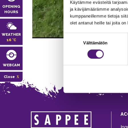
Käytämme evästeitä tarjoama
OPENING
ja kävijämäärämme analysoim
HOURS
kumppaneillemme tietoja siitä
olet antanut heille tai joita o
WEATHER
Suostumuksen
16 °C
Välttämätön
valinta
WEBCAM
Close
AC
Inq