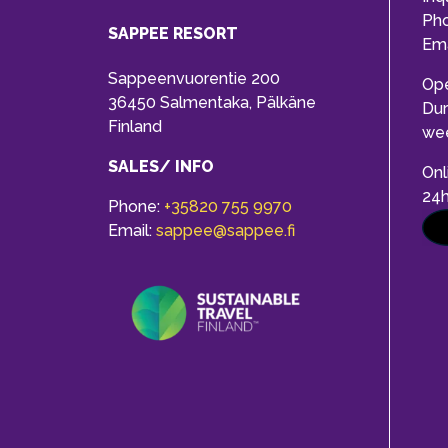
Ph
SAPPEE RESORT
Ema
Sappeenvuorentie 200
Op
36450 Salmentaka, Pälkäne
Dur
Finland
we
SALES/ INFO
Onl
24
Phone:
+35820 755 9970
Email:
sappee@sappee.fi