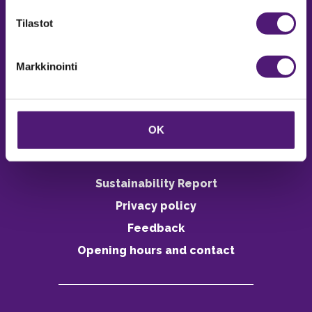
Email:
majoitus@sappee.fi
Tilastot
Open on weekdays 9-16
During the winter season weekdays
9-18
Markkinointi
Online reservations webshop 24h
OK
Sustainability Report
Privacy policy
Feedback
Opening hours and contact