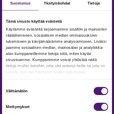
36450 Salmentaka, Pälkäne
Suostumus
Yksityiskohdat
Tietoja
Finland
SALES/ INFO
Tämä sivusto käyttää evästeitä
Phone:
+35820 755 9970
Käytämme evästeitä tarjoamamme sisällön ja mainosten
Email:
sappee@sappee.fi
räätälöimiseen, sosiaalisen median ominaisuuksien
tukemiseen ja kävijämäärämme analysoimiseen. Lisäksi
jaamme sosiaalisen median, mainosalan ja analytiikka-
alan kumppaneillemme tietoja siitä, miten käytät
sivustoamme. Kumppanimme voivat yhdistää näitä
tietoja muihin tietoihin, joita olet antanut heille tai joita on
kerätty, kun olet käyttänyt heidän palvelujaan.
Suostumuksen
ACCOMMODATION
Välttämätön
valinta
Inquiries and reservations
Mieltymykset
Phone:
+358207559975