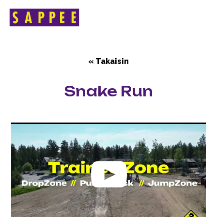
HOME
>
SNAKE RUN
Päävalikko
« Takaisin
Snake Run