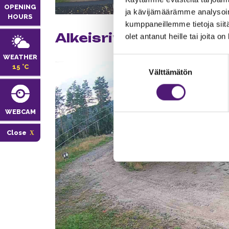
OPENING
ja kävijämäärämme analysoim
HOURS
kumppaneillemme tietoja siitä
Alkeisrinne
olet antanut heille tai joita o
WEATHER
Suostumuksen
15 °C
Välttämätön
valinta
WEBCAM
Close