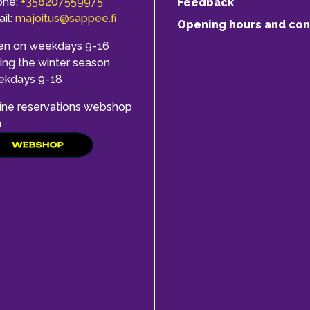
one:
+358207559975
Feedback
il:
majoitus@sappee.fi
Opening hours and con
en on weekdays 9-16
ing the winter season
ekdays 9-18
ine reservations webshop
h