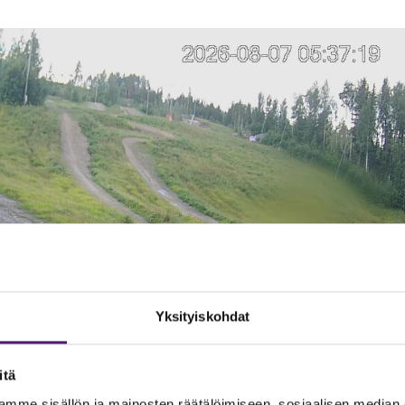
Yksityiskohdat
itä
mme sisällön ja mainosten räätälöimiseen, sosiaalisen median