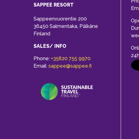
Ph
SAPPEE RESORT
Ema
Sappeenvuorentie 200
Op
36450 Salmentaka, Pälkäne
Dur
Finland
we
SALES/ INFO
Onl
24
Phone:
+35820 755 9970
Email:
sappee@sappee.fi