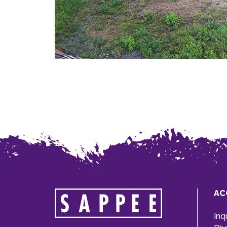
AC
Inq