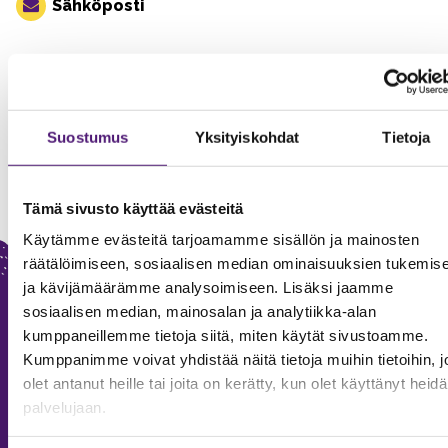
Sähköposti
Post navigation
Sappee Bike Festille Vuoden teko- tunnustus
Sappee Stipendi- saajat valittu!
Suostumus
Yksityiskohdat
Tietoja
Tämä sivusto käyttää evästeitä
Käytämme evästeitä tarjoamamme sisällön ja mainosten
räätälöimiseen, sosiaalisen median ominaisuuksien tukemis
ja kävijämäärämme analysoimiseen. Lisäksi jaamme
sosiaalisen median, mainosalan ja analytiikka-alan
kumppaneillemme tietoja siitä, miten käytät sivustoamme.
Kumppanimme voivat yhdistää näitä tietoja muihin tietoihin, jo
olet antanut heille tai joita on kerätty, kun olet käyttänyt heid
palvelujaan.
SAPPEE RESORT