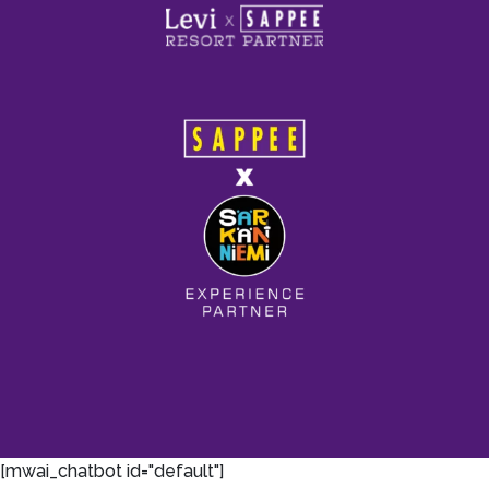
[mwai_chatbot id="default"]