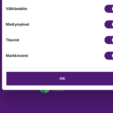
Suostumuksen
Sappeenvuorentie 200
Välttämätön
valinta
36450 Salmentaka, Pälkäne
Finland
Mieltymykset
MYYNTIPALVELU/ INFO
Puh:
020 755 9970
Tilastot
Email:
sappee@sappee.fi
Markkinointi
OK