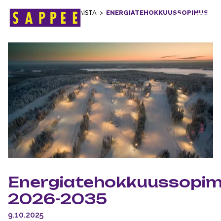
ETUSIVU
>
AJANKOHTAISTA
>
ENERGIATEHOKKUUSSOPIMUS
Päävalikko
2026-2035
Energiatehokkuussopi
2026-2035
9.10.2025