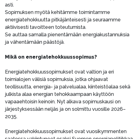
asti.
Sopimuksen myötä kehitämme toimintamme
energiatehokkuutta pitkäjänteisesti ja seuraamme
aktiivisesti tavoitteen toteutumista.
Se auttaa samalla pienentämään energiakustannuksia
ja vähentämään päästöjä.
Mikä on energiatehokkuussopimus?
Energiatehokkuussopimukset ovat valtion ja eri
toimialojen välisiä sopimuksia, jotka ohjaavat
teollisuutta, energia- ja palvelualaa, kiinteistöalaa sekä
julkista alaa energian tehokkaampaan käyttöön
vapaaehtoisin keinoin. Nyt alkava sopimuskausi on
järjestyksessään neljäs ja on solmittu vuosille 2026–
2035.
Energiatehokkuussopimukset ovat vuosikymmenten
saatossa vakiintuneet osaksi Suomen energiapolitiikkaa.