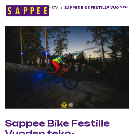
ETUSIVU
>
AJANKOHTAISTA
>
SAPPEE BIKE FESTILLE VUODEN
Päävalikko
TEKO- TUNNUSTUS
Sappee Bike Festille
Vuoden teko-