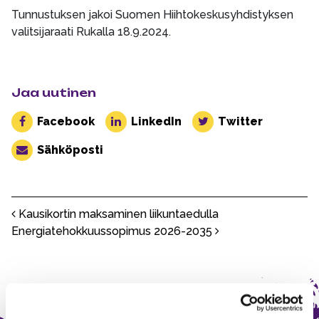
Tunnustuksen jakoi Suomen Hiihtokeskusyhdistyksen
valitsijaraati Rukalla 18.9.2024.
Jaa uutinen
Facebook
LinkedIn
Twitter
Sähköposti
Post navigation
Kausikortin maksaminen liikuntaedulla
Energiatehokkuussopimus 2026-2035