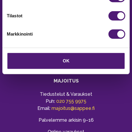
Tilastot
Markkinointi
OK
MAJOITUS
Tiedustelut & Varaukset
Puh:
020 755 9975
Email:
majoitus@sappee.fi
Palvelemme arkisin 9–16
Online varaukset