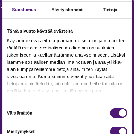
Suostumus
Yksityiskohdat
Tietoja
Tämä sivusto käyttää evästeitä
Käytämme evästeitä tarjoamamme sisällön ja mainosten
räätälöimiseen, sosiaalisen median ominaisuuksien
tukemiseen ja kävijämäärämme analysoimiseen. Lisäksi
SAPPEE RESORT
jaamme sosiaalisen median, mainosalan ja analytiikka-
alan kumppaneillemme tietoja siitä, miten käytät
Sappeenvuorentie 200
sivustoamme. Kumppanimme voivat yhdistää näitä
36450 Salmentaka, Pälkäne
tietoja muihin tietoihin, joita olet antanut heille tai joita on
Finland
kerätty, kun olet käyttänyt heidän palvelujaan.
MYYNTIPALVELU/ INFO
Suostumuksen
Puh:
020 755 9970
Välttämätön
valinta
Email:
sappee@sappee.fi
Mieltymykset