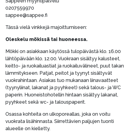
Sappeen myyntipalvelu
0207559970
sappee@sappee.fi
Tässä vielä vinkkejä majoittumiseen:
Oleskelu mökissä tai huoneessa.
Mökki on asiakkaan käytössä tulopäivästä klo. 16.00
lähtöpäivään klo. 12.00. Vuokraan sisältyy kalusteet,
keitto- ja ruokailuastiat ja ruokailuvälineet, puut takan
lämmitykseen. Patjat, peitot ja tyynyt sisältyvät
vuokrahintaan. Asiakas tuo mukanaan liinavaatteet
(tyynyliinat, lakanat ja pyyhkeet) sekä talous- ja WC
paperin. Huoneistohotellin hintaan sisältyy lakanat,
pyyhkeet sekä wc- ja talouspaperit.
Osassa kohteita on ulkoporeallas, joka on voitu
vuokrata lisähinnasta. Siirrettävien paljujen tuonti
alueelle on kielletty.