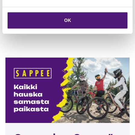
Jos majoituksessa on jotakin puutteita, ota yhteyttä
heti kohteen huoltajaan tai infoon.
OK
Tervetuloa!