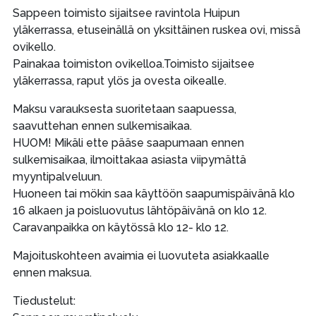
Sappeen toimisto sijaitsee ravintola Huipun
yläkerrassa, etuseinällä on yksittäinen ruskea ovi, missä
ovikello.
Painakaa toimiston ovikelloa.Toimisto sijaitsee
yläkerrassa, raput ylös ja ovesta oikealle.
Maksu varauksesta suoritetaan saapuessa,
saavuttehan ennen sulkemisaikaa.
HUOM! Mikäli ette pääse saapumaan ennen
sulkemisaikaa, ilmoittakaa asiasta viipymättä
myyntipalveluun.
Huoneen tai mökin saa käyttöön saapumispäivänä klo
16 alkaen ja poisluovutus lähtöpäivänä on klo 12.
Caravanpaikka on käytössä klo 12- klo 12.
Majoituskohteen avaimia ei luovuteta asiakkaalle
ennen maksua.
Tiedustelut: