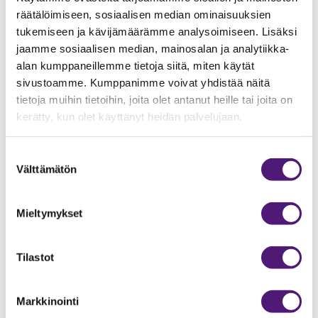
Jos vahinko sattuu, ottakaa yhteyttä mökin huoltajaan
räätälöimiseen, sosiaalisen median ominaisuuksien
tai infoon, jälkilaskua ei ole kiva saada.
tukemiseen ja kävijämäärämme analysoimiseen. Lisäksi
Vahingonkorvaukset maksetaan kohteen omistajalle.
jaamme sosiaalisen median, mainosalan ja analytiikka-
alan kumppaneillemme tietoja siitä, miten käytät
Loppusiivous
sivustoamme. Kumppanimme voivat yhdistää näitä
Lomamökin siivouksesta loman aikana ja sen lopussa
tietoja muihin tietoihin, joita olet antanut heille tai joita on
huolehtii asiakas itse, muutoin saat siivouksesta
kerätty, kun olet käyttänyt heidän palvelujaan.
siivouslaskun, alkaen 110 € ja riippuen mökin koosta.
Muistakaa myös pihan/parvekkeen siivous,
Suostumuksen
tupakannatsat, korkit, ulkokynttilät jne. Voit myös tilata
Välttämätön
valinta
loppusiivouksen meiltä etukäteen.Hinta on 110-200€
riippuen mökin koosta.
Mieltymykset
Huoneistohotellin majoitushintaan sisältyy
loppusiivous, edellytämme kuitenkin että huoneisto on
normaalin asumisen jäljiltä. Myös parvekkeen/ terassin
Tilastot
tulee olla siisti.
Huoneistohotellin hintaan sisältyy loppusiivous.
Markkinointi
Valitukset