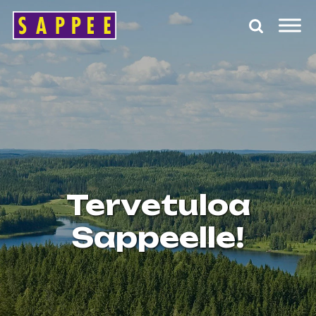
Päävalikko
Tervetuloa
Sappeelle!