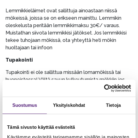
Lemmikkieläimet ovat sallittuja ainoastaan niissä
mökeissä, joissa se on erikseen mainittu. Lemmikin
oleskelusta peritään lemmikkimaksu 30€/ varaus.
Muistathan siivota lemmikkisi jätökset. Jos lemmikkisi
tekee tuhojaan mökissä, ota yhteyttä heti mökin
huoltajaan tai infoon
Tupakointi
Tupakointi ei ole sallittua missään lomamökissä tai
huoneistossa! Vältä savun kulkeutumista mökkiin jos
poltat parvekkeella/oven läheisyydessä jne, koska
seuraava mökkiin tulija voi olla herkkä tupakansavulle.
Huomaavainen tupakoitsija siivoaa jälkensä, ei ole
Suostumus
Yksityiskohdat
Tietoja
mukavaa jos esim. lapset kaivavat pihahangesta Sinun
jättämäsi natsan suuhunsa!
Tämä sivusto käyttää evästeitä
Mökin tai irtaimiston vahingot
Käytämme evästeitä tarjoamamme sisällön ja mainosten