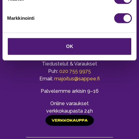
Markkinointi
OK
MAJOITUS
Tiedustelut & Varaukset
Puh:
020 755 9975
Email:
majoitus@sappee.fi
Palvelemme arkisin 9–16
Online varaukset
verkkokaupasta 24h