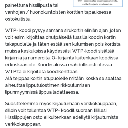
painettuna hissilipusta tai
vanhojen / huonokuntoisten korttien tapauksessa
ostokuitista.
WTP- koodi pysyy samana sirukortin eliniän ajan, joten
voit esim. kirjoittaa ohutpäisellä tussilla koodin kortin
takapuolelle ja täten estää sen kulumisen pois kortista
muissa keskuksissa käydessäsi. WTP-koodi sisältää
kirjaimia ja numeroita, O- kirjainta kuitenkaan koodissa
ei koskaan ole. Koodin alussa mahdollisesti olevaa
WTP:tä ei kirjoiteta koodikenttään.
Älä teippaa kortin etupuolelle mitään, koska se saattaa
aiheuttaa lipputulostimen rikkoutumisen
lipunmyynnissä lippua ladattaessa.
Suosittelemme myös kirjautumaan verkkokauppaan,
silloin voit tallentaa WTP- koodit suoraan tilillesi.
Hissilippujen osto ei kuitenkaan edellytä kirjautumista
verkkokauppaan.