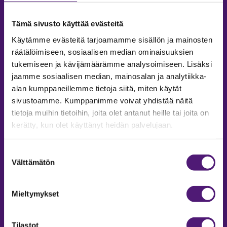
Tämä sivusto käyttää evästeitä
SAPPEE RESORT
Käytämme evästeitä tarjoamamme sisällön ja mainosten
räätälöimiseen, sosiaalisen median ominaisuuksien
Sappeenvuorentie 200
tukemiseen ja kävijämäärämme analysoimiseen. Lisäksi
36450 Salmentaka, Pälkäne
jaamme sosiaalisen median, mainosalan ja analytiikka-
Finland
alan kumppaneillemme tietoja siitä, miten käytät
sivustoamme. Kumppanimme voivat yhdistää näitä
MYYNTIPALVELU/ INFO
tietoja muihin tietoihin, joita olet antanut heille tai joita on
kerätty, kun olet käyttänyt heidän palvelujaan.
Puh:
020 755 9970
Email:
sappee@sappee.fi
Suostumuksen
Välttämätön
valinta
Mieltymykset
Tilastot