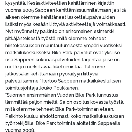
kysyntää. Kesäaktiviteettien kehittäminen kirjattiin
vuonna 2005 Sappeen kehittämissuunnitelmaan ja siitä
alkaen olemme kehittäneet laskettelupalveluiden
lisäksi myös kesään liittyviä aktiviteettejä voimakkaasti.
Nyt myönnetty palkinto on erinomainen esimerkki
pitkäjänteisestä työstä, mitä olemme tehneet
hiihtokeskuksen muuntautumisesta ympäri vuotiseksi
matkailukeskukseksi. Bike Park-palvelut ovat yksi iso
osa Sappeen kokonaispalveluiden tarjontaa ja se on
meille jo merkittävää liiketoimintaa. Tulemme
jatkossakin kehittämään pyöräilyyn liittyviä
palveluitamme ” kertoo Sappeen matkailukeskuksen
toimitusjohtaja Jouko Poukkanen.
”Suomen ensimmäinen Vuoden Bike Park tunnustus
lämmittää paljon mieltä. Se on osoitus kovasta työstä,
mitä olemme tehneet Bike Park-toiminnan eteen.
Palkinto kuuluu ehdottomasti koko matkailukeskuksen
työntekijöille. Bike Park toiminta aloitettiin Sappeella
vuonna 2008.