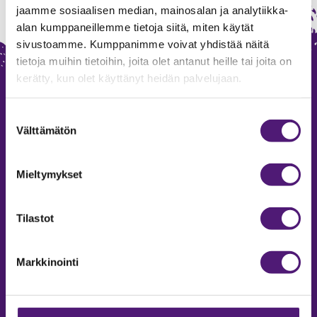
jaamme sosiaalisen median, mainosalan ja analytiikka-
alan kumppaneillemme tietoja siitä, miten käytät
sivustoamme. Kumppanimme voivat yhdistää näitä
tietoja muihin tietoihin, joita olet antanut heille tai joita on
kerätty, kun olet käyttänyt heidän palvelujaan.
Suostumuksen
Välttämätön
valinta
Mieltymykset
SAPPEE RESORT
Sappeenvuorentie 200
Tilastot
36450 Salmentaka, Pälkäne
Finland
Markkinointi
MYYNTIPALVELU/ INFO
Puh:
020 755 9970
Email:
sappee@sappee.fi