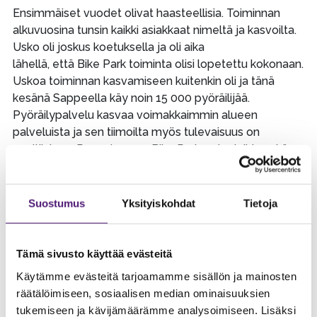
Ensimmäiset vuodet olivat haasteellisia. Toiminnan
alkuvuosina tunsin kaikki asiakkaat nimeltä ja kasvoilta.
Usko oli joskus koetuksella ja oli aika
lähellä, että Bike Park toiminta olisi lopetettu kokonaan.
Uskoa toiminnan kasvamiseen kuitenkin oli ja tänä
kesänä Sappeella käy noin 15 000 pyöräilijää.
Pyöräilypalvelu kasvaa voimakkaimmin alueen
palveluista ja sen tiimoilta myös tulevaisuus on
positiivinen. Panostamme Bike Park-palveluihin sekä
pyöräilyyn
jatkossakin, tästä hyvänä esimerkkinä on nyt tiistaina
avattu uusi Rollercoaster Bike Park-reitti, joka sai heti
Suostumus
Yksityiskohdat
Tietoja
avajaispäivänä suuren suosion”. Toteaa Sappeen
matkailukeskuksen liiketoimintajohtaja Kosti Puurunen.
Tämä sivusto käyttää evästeitä
Sappee Bike Park
Käytämme evästeitä tarjoamamme sisällön ja mainosten
räätälöimiseen, sosiaalisen median ominaisuuksien
tukemiseen ja kävijämäärämme analysoimiseen. Lisäksi