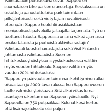
Valintaraadin perusteluina olivat: ”Sappee on
suomalaisen bike parkien uranuurtaja. Keskuksessa on
uskottu ja panostettu bike park toimintaan
pitkäjänteisesti, sekä viety lajia innovatiivisesti
eteenpäin. Sappee huolehtii asiakkaistaan
monipuolisesti palveluilla ja laajalla tarjonnalla. Työ on
tuottanut tulosta. Sappeessa on aina väkeä ajamassa
ensikertalaisista ja perheistä aktiiviharrastajiin”
Valintaraati koostui harrastajista sekä Visit Finlandin
johtamasta valintaraadista. Suomen
hiihtokeskusyhdistyksen syyskokouksessa valittiin
myös vuoden hiihtokoulu. Sappee valittiin myös
vuoden 2021 hiihtokouluksi.
”Sappee ympärivuotisen toiminnan kehittyminen alkoi
oikeastaan jo 2000-luvan alussa, kun Sappeenvuoren
laelle valmistui yleiskaava. Siitä alkoi vilkas loma-
asuntojen rakentaminen Sappeen ydinalueille. Nyt
Sappeella on 750 petipaikkaa. Kulunut kesä kertoo,
että lisämajoitukselle olisi paljon