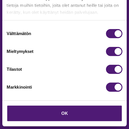
tietoja muihin tietoihin, joita olet antanut heille tai joita on
kerätty, kun olet käyttänyt heidän palvelujaan.
Suostumuksen
SAPPEE RESORT
Välttämätön
valinta
Sappeenvuorentie 200
Mieltymykset
36450 Salmentaka, Pälkäne
Finland
Tilastot
MYYNTIPALVELU/ INFO
Puh:
020 755 9970
Markkinointi
Email:
sappee@sappee.fi
OK