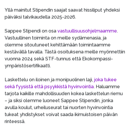
Yllä mainitut Stipendin saajat saavat hissiliput yhdeksi
päiväksi talvikaudella 2025-2026.
Sappee Stipendi on osa
vastuullisuusohjelmaamme
.
Vastuullinen toiminta on meille sydämenasia, ja
olemme sitoutuneet kehittämään toimintaamme
kestävällä tavalla. Tästä osoituksena meille myönnettiin
vuonna 2024 sekä STF-tunnus että Ekokompassi-
ympäristösertifikaatti.
Laskettelu on iloinen ja monipuolinen laji,
joka tukee
sekä fyysistä että psyykkistä hyvinvointia
. Haluamme
tarjota kaikille mahdollisuuden kokea laskettelun riemu
– ja siksi olemme luoneet Sappee Stipendin, jonka
avulla koulut, urheiluseurat tai nuorten hyvinvointia
tukeat yhdistykset voivat saada ikimuistoisen päivän
rinteessä.