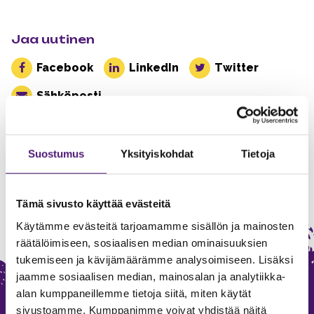
Jaa uutinen
Facebook
LinkedIn
Twitter
Sähköposti
Suostumus
Yksityiskohdat
Tietoja
Post navigation
Energiatehokkuussopimus 2026-2035
Rinnemestarin blogi
Tämä sivusto käyttää evästeitä
Käytämme evästeitä tarjoamamme sisällön ja mainosten
räätälöimiseen, sosiaalisen median ominaisuuksien
tukemiseen ja kävijämäärämme analysoimiseen. Lisäksi
jaamme sosiaalisen median, mainosalan ja analytiikka-
alan kumppaneillemme tietoja siitä, miten käytät
sivustoamme. Kumppanimme voivat yhdistää näitä