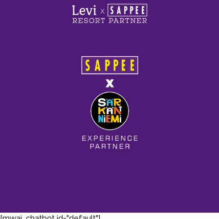
[mwai_chatbot id="default"]