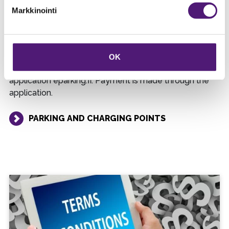
Markkinointi
ELECTRIC CAR CHARGING
Electric car charging points are located in Sappee’s
main parking lot.
OK
To use the charging point you need to download the
application eparking.fi. Payment is made through the
application.
PARKING AND CHARGING POINTS