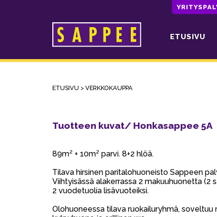
YRITYSPA
ETUSIVU
Päävalikko
ETUSIVU
>
VERKKOKAUPPA
Tuotteen kuvat/ Honkasappee 5A
89m² + 10m² parvi. 8+2 hlöä.
Tilava hirsinen paritalohuoneisto Sappeen pal
Viihtyisässä alakerrassa 2 makuuhuonetta (2 
2 vuodetuolia lisävuoteiksi.
Olohuoneessa tilava ruokailuryhmä, soveltuu m