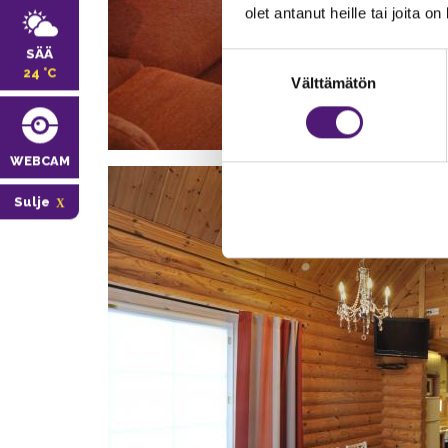
olet antanut heille tai joita o
SÄÄ
Suostumuksen
24 °C
Välttämätön
valinta
WEBCAM
Sulje