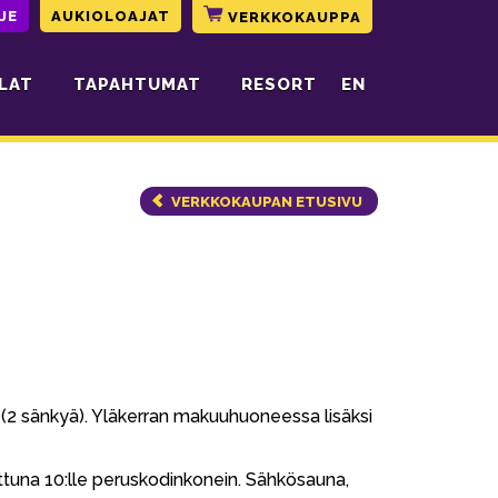
JE
AUKIOLOAJAT
VERKKOKAUPPA
LAT
TAPAHTUMAT
RESORT
EN
VERKKOKAUPAN ETUSIVU
 (2 sänkyä). Yläkerran makuuhuoneessa lisäksi
ttuna 10:lle peruskodinkonein. Sähkösauna,