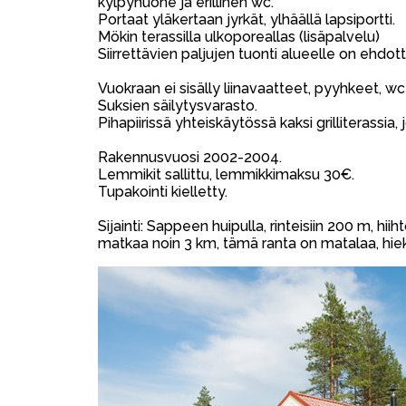
kylpyhuone ja erillinen wc.
Portaat yläkertaan jyrkät, ylhäällä lapsiportti.
Mökin terassilla ulkoporeallas (lisäpalvelu)
Siirrettävien paljujen tuonti alueelle on ehdott
Vuokraan ei sisälly liinavaatteet, pyyhkeet, w
Suksien säilytysvarasto.
Pihapiirissä yhteiskäytössä kaksi grilliterassia, j
Rakennusvuosi 2002-2004.
Lemmikit sallittu, lemmikkimaksu 30€.
Tupakointi kielletty.
Sijainti: Sappeen huipulla, rinteisiin 200 m,
matkaa noin 3 km, tämä ranta on matalaa, hiek