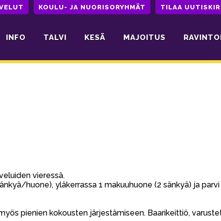
LVELUT
KOULU- JA NUORISORYHMÄT
TILAA UUTISKIR
INFO
TALVI
KESÄ
MAJOITUS
RAVINTO
veluiden vieressä.
sänkyä/huone), yläkerrassa 1 makuuhuone (2 sänkyä) ja parvi
yös pienien kokousten järjestämiseen. Baarikeittiö, varuste