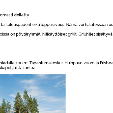
omasti kielletty.
c tai talouspaperit eikä loppusiivous. Nämä voi halutessaan os
oissa on pöytäryhmät, hiilikäyttöiset grillit. Grillihiilet sisälty
 hiihtoladulle 100 m, Tapahtumakeskus Huippuun 200m ja Frisb
kapohjaista rantaa.