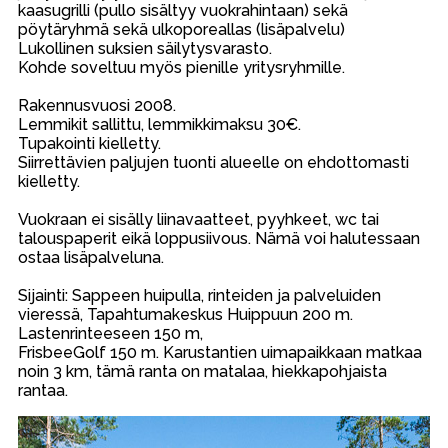
kaasugrilli (pullo sisältyy vuokrahintaan) sekä
pöytäryhmä sekä ulkoporeallas (lisäpalvelu)
Lukollinen suksien säilytysvarasto.
Kohde soveltuu myös pienille yritysryhmille.
Rakennusvuosi 2008.
Lemmikit sallittu, lemmikkimaksu 30€.
Tupakointi kielletty.
Siirrettävien paljujen tuonti alueelle on ehdottomasti
kielletty.
Vuokraan ei sisälly liinavaatteet, pyyhkeet, wc tai
talouspaperit eikä loppusiivous. Nämä voi halutessaan
ostaa lisäpalveluna.
Sijainti: Sappeen huipulla, rinteiden ja palveluiden
vieressä, Tapahtumakeskus Huippuun 200 m.
Lastenrinteeseen 150 m,
FrisbeeGolf 150 m. Karustantien uimapaikkaan matkaa
noin 3 km, tämä ranta on matalaa, hiekkapohjaista
rantaa.