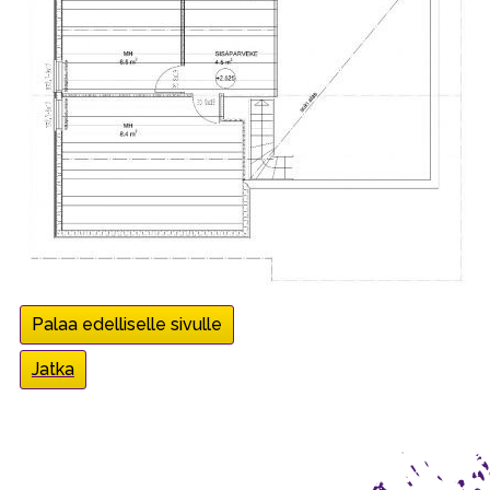
Palaa edelliselle sivulle
Jatka