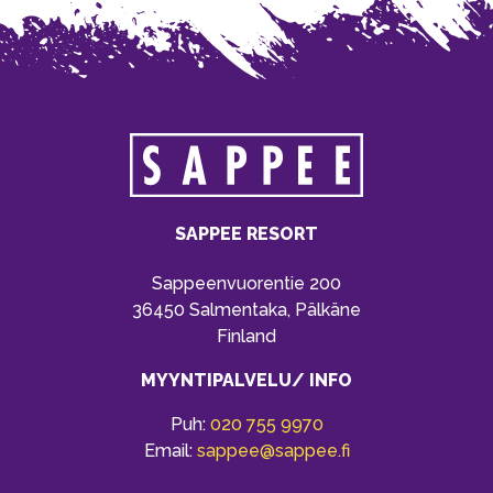
SAPPEE RESORT
Sappeenvuorentie 200
36450 Salmentaka, Pälkäne
Finland
MYYNTIPALVELU/ INFO
Puh:
020 755 9970
Email:
sappee@sappee.fi