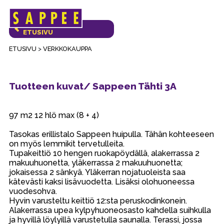
Päävalikko
VERKKOKAUPAN
ETUSIVU
ETUSIVU
>
VERKKOKAUPPA
Tuotteen kuvat/ Sappeen Tähti 3A
97 m2 12 hlö max (8 + 4)
Tasokas erillistalo Sappeen huipulla. Tähän kohteeseen
on myös lemmikit tervetulleita.
Tupakeittiö 10 hengen ruokapöydällä, alakerrassa 2
makuuhuonetta, yläkerrassa 2 makuuhuonetta;
jokaisessa 2 sänkyä. Yläkerran nojatuoleista saa
kätevästi kaksi lisävuodetta. Lisäksi olohuoneessa
vuodesohva.
Hyvin varusteltu keittiö 12:sta peruskodinkonein.
Alakerrassa upea kylpyhuoneosasto kahdella suihkulla
ja hyvillä löylyillä varustetulla saunalla. Terassi, jossa