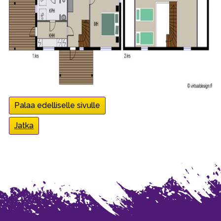
Palaa edelliselle sivulle
Jatka