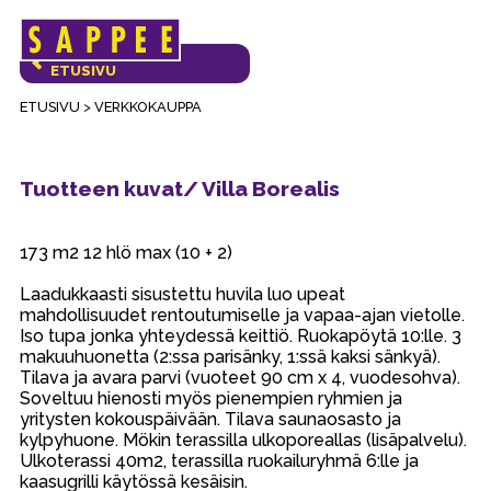
Päävalikko
VERKKOKAUPAN
ETUSIVU
ETUSIVU
>
VERKKOKAUPPA
Tuotteen kuvat/ Villa Borealis
173 m2 12 hlö max (10 + 2)
Laadukkaasti sisustettu huvila luo upeat
mahdollisuudet rentoutumiselle ja vapaa-ajan vietolle.
Iso tupa jonka yhteydessä keittiö. Ruokapöytä 10:lle. 3
makuuhuonetta (2:ssa parisänky, 1:ssä kaksi sänkyä).
Tilava ja avara parvi (vuoteet 90 cm x 4, vuodesohva).
Soveltuu hienosti myös pienempien ryhmien ja
yritysten kokouspäivään. Tilava saunaosasto ja
kylpyhuone. Mökin terassilla ulkoporeallas (lisäpalvelu).
Ulkoterassi 40m2, terassilla ruokailuryhmä 6:lle ja
kaasugrilli käytössä kesäisin.