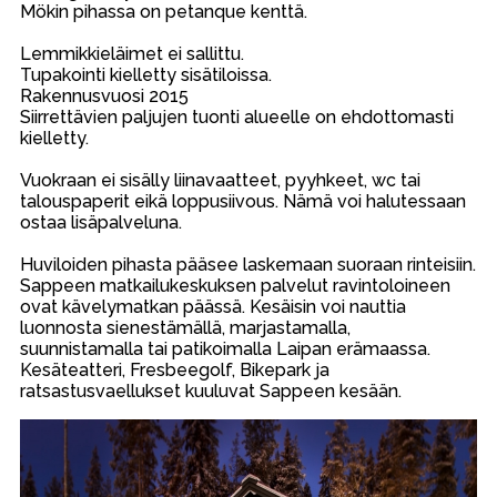
Mökin pihassa on petanque kenttä.
Lemmikkieläimet ei sallittu.
Tupakointi kielletty sisätiloissa.
Rakennusvuosi 2015
Siirrettävien paljujen tuonti alueelle on ehdottomasti
kielletty.
Vuokraan ei sisälly liinavaatteet, pyyhkeet, wc tai
talouspaperit eikä loppusiivous. Nämä voi halutessaan
ostaa lisäpalveluna.
Huviloiden pihasta pääsee laskemaan suoraan rinteisiin.
Sappeen matkailukeskuksen palvelut ravintoloineen
ovat kävelymatkan päässä. Kesäisin voi nauttia
luonnosta sienestämällä, marjastamalla,
suunnistamalla tai patikoimalla Laipan erämaassa.
Kesäteatteri, Fresbeegolf, Bikepark ja
ratsastusvaellukset kuuluvat Sappeen kesään.