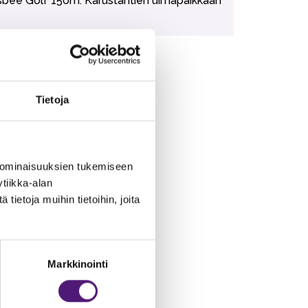
risbee Golf 150m. Karustantien uimapaikkaan
Tietoja
 ominaisuuksien tukemiseen
tiikka-alan
ietoja muihin tietoihin, joita
Markkinointi