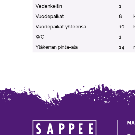
Vedenkeitin
1
Vuodepaikat
8
Vuodepaikat yhteensä
10
WC
1
Yläkerran pinta-ala
14
MA