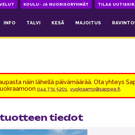
LVELUT
KOULU- JA NUORISORYHMÄT
TILAA UUTISKIR
INFO
TALVI
KESÄ
MAJOITUS
RAVINTO
kaupasta näin lähellä päivämäärää. Ota yhteys S
 vuokraamoon
,
.
044 731 5201
vuokraamo@sappee.fi
tuotteen tiedot