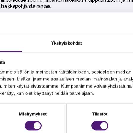
0 m, hiihtoladulle 100 m, Tapahtumakeskus Huippuun 200m ja F
hiekkapohjaista rantaa.
t
Yksityiskohdat
itä
mme sisällön ja mainosten räätälöimiseen, sosiaalisen median
iseen. Lisäksi jaamme sosiaalisen median, mainosalan ja analy
, miten käytät sivustoamme. Kumppanimme voivat yhdistää näitä t
n kerätty, kun olet käyttänyt heidän palvelujaan.
Mieltymykset
Tilastot