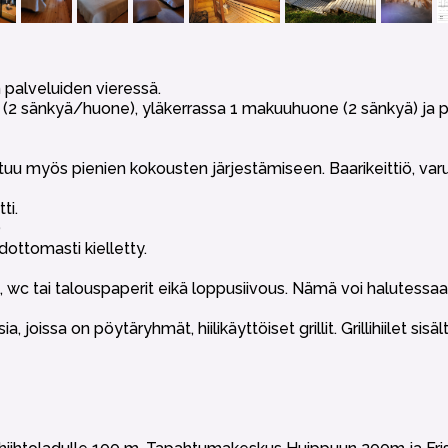
 palveluiden vieressä.
 (2 sänkyä/huone), yläkerrassa 1 makuuhuone (2 sänkyä) ja 
uu myös pienien kokousten järjestämiseen. Baarikeittiö, varu
ti.
)
dottomasti kielletty.
t, wc tai talouspaperit eikä loppusiivous. Nämä voi halutessaa
ia, joissa on pöytäryhmät, hiilikäyttöiset grillit. Grillihiilet sis