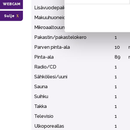
WEBCAM
Lisävuodepaikat
2
Sulje
Makuuhuoneiden lukumäärä
3
Mikroaaltouuni
1
Pakastin/pakastelokero
1
Parven pinta-ala
10
Pinta-ala
89
Radio/CD
1
Sähköliesi/uuni
1
Sauna
1
Suihku
1
Takka
1
Televisio
1
Ulkoporeallas
1