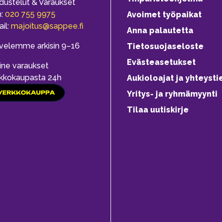
dustelut & Varaukset
h:
020 755 9975
Avoimet työpaikat
il:
majoitus@sappee.fi
Anna palautetta
velemme arkisin 9–16
Tietosuojaseloste
Evästeasetukset
ine varaukset
kkokaupasta 24h
Aukioloajat ja yhteysti
Yritys- ja ryhmämyynti
Tilaa uutiskirje