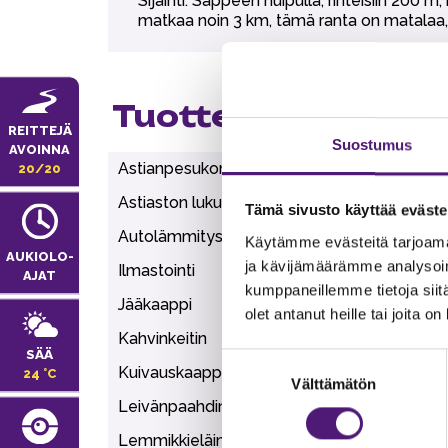
Sijainti: Sappeen huipulla, rinteisiin 20
matkaa noin 3 km, tämä ranta on matalaa, 
Tuotteen lisätiedo
REITTEJÄ
Suostumus
AVOINNA
Astianpesukone
1
20/20
Astiaston lukumäärä
10
Tämä sivusto käyttää eväste
Autolämmityspaikka
1
Käytämme evästeitä tarjoama
AUKIOLO­
ja kävijämäärämme analysoim
Ilmastointi
1
AJAT
kumppaneillemme tietoja siitä
Jääkaappi
1
olet antanut heille tai joita o
Kahvinkeitin
1
SÄÄ
Suostumuksen
Kuivauskaappi
1
24 °C
Välttämätön
valinta
Leivänpaahdin
1
Lemmikkieläimet sallittu
1