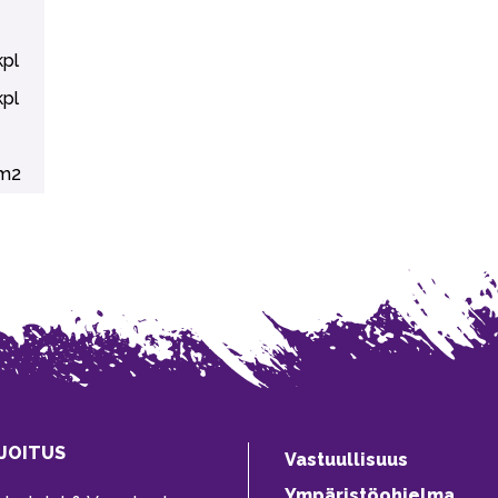
kpl
kpl
m2
JOITUS
Vastuullisuus
Ympäristöohjelma