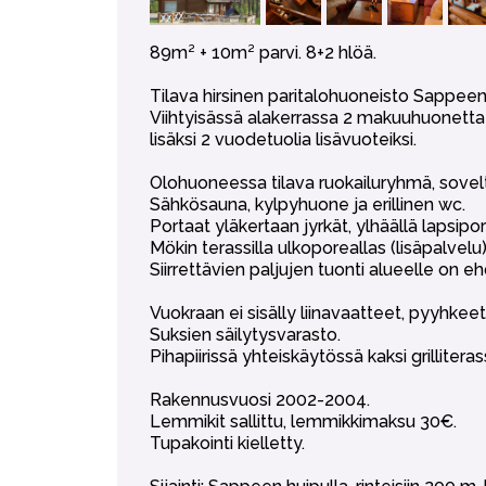
89m² + 10m² parvi. 8+2 hlöä.
Tilava hirsinen paritalohuoneisto Sappeen
Viihtyisässä alakerrassa 2 makuuhuonetta
lisäksi 2 vuodetuolia lisävuoteiksi.
Olohuoneessa tilava ruokailuryhmä, sovelt
Sähkösauna, kylpyhuone ja erillinen wc.
Portaat yläkertaan jyrkät, ylhäällä lapsiport
Mökin terassilla ulkoporeallas (lisäpalvelu
Siirrettävien paljujen tuonti alueelle on eh
Vuokraan ei sisälly liinavaatteet, pyyhkee
Suksien säilytysvarasto.
Pihapiirissä yhteiskäytössä kaksi grilliterass
Rakennusvuosi 2002-2004.
Lemmikit sallittu, lemmikkimaksu 30€.
Tupakointi kielletty.