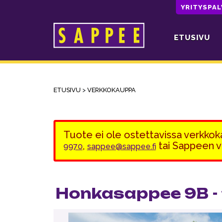
YRITYSPA
ETUSIVU
Päävalikko
ETUSIVU
>
VERKKOKAUPPA
Tuote ei ole ostettavissa verkko
,
tai Sappeen
9970
sappee@sappee.fi
Honkasappee 9B - 