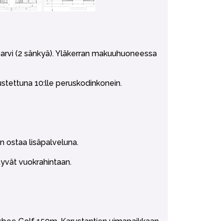
parvi (2 sänkyä). Yläkerran makuuhuoneessa
stettuna 10:lle peruskodinkonein.
n ostaa lisäpalveluna.
ältyvät vuokrahintaan.