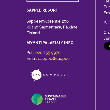
Tie
Pu
SAPPEE RESORT
Ema
Sappeenvuorentie 200
Pal
36450 Salmentaka, Pälkäne
Onl
Finland
ver
MYYNTIPALVELU/ INFO
Puh:
020 755 9970
Email:
sappee@sappee.fi