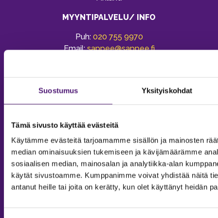
MYYNTIPALVELU/ INFO
Puh:
020 755 9970
Email:
sappee@sappee.fi
Suostumus
Yksityiskohdat
Tämä sivusto käyttää evästeitä
Käytämme evästeitä tarjoamamme sisällön ja mainosten räät
median ominaisuuksien tukemiseen ja kävijämäärämme anal
sosiaalisen median, mainosalan ja analytiikka-alan kumppanei
käytät sivustoamme. Kumppanimme voivat yhdistää näitä tietoja
antanut heille tai joita on kerätty, kun olet käyttänyt heidän p
MAJOITUS