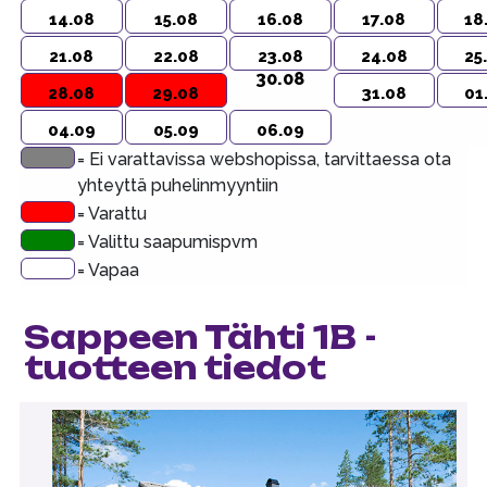
14.08
15.08
16.08
17.08
18
21.08
22.08
23.08
24.08
25
30.08
28.08
29.08
31.08
01
04.09
05.09
06.09
= Ei varattavissa webshopissa, tarvittaessa ota
yhteyttä puhelinmyyntiin
= Varattu
= Valittu saapumispvm
= Vapaa
Sappeen Tähti 1B -
tuotteen tiedot