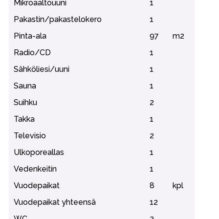
Mikroaaltouuni
1
Pakastin/pakastelokero
1
Pinta-ala
97
m2
Radio/CD
1
Sähköliesi/uuni
1
Sauna
1
Suihku
2
Takka
1
Televisio
2
Ulkoporeallas
1
Vedenkeitin
1
Vuodepaikat
8
kpl
Vuodepaikat yhteensä
12
WC
2