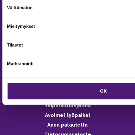
Suostumuksen
Välttämätön
valinta
Tiedustelut & Varaukset
Puh:
020 755 9975
Email:
majoitus@sappee.fi
Mieltymykset
Palvelemme arkisin 9–16
Tilastot
Online varaukset
verkkokaupasta 24h
Markkinointi
OK
Vastuullisuus
Ympäristöohjelma
Avoimet työpaikat
Anna palautetta
Tietosuojaseloste