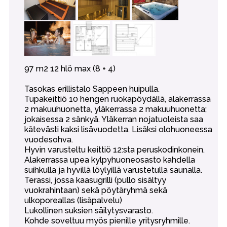
97 m2 12 hlö max (8 + 4)
Tasokas erillistalo Sappeen huipulla.
Tupakeittiö 10 hengen ruokapöydällä, alakerrassa
2 makuuhuonetta, yläkerrassa 2 makuuhuonetta;
jokaisessa 2 sänkyä. Yläkerran nojatuoleista saa
kätevästi kaksi lisävuodetta. Lisäksi olohuoneessa
vuodesohva.
Hyvin varusteltu keittiö 12:sta peruskodinkonein.
Alakerrassa upea kylpyhuoneosasto kahdella
suihkulla ja hyvillä löylyillä varustetulla saunalla.
Terassi, jossa kaasugrilli (pullo sisältyy
vuokrahintaan) sekä pöytäryhmä sekä
ulkoporeallas (lisäpalvelu)
Lukollinen suksien säilytysvarasto.
Kohde soveltuu myös pienille yritysryhmille.