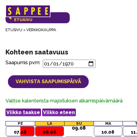
Päävalikko
VERKKOKAUPAN
ETUSIVU
ETUSIVU
>
VERKKOKAUPPA
Kohteen saatavuus
Saapumis pvm:
Valitse kalenterista majoituksen alkamispäivämäärä
PE
LA
SU
MA
09.08
07.08
08.08
10.08
11