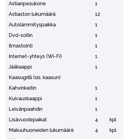
Astianpesukone
1
Astiaston lukumäärä
12
Autolämmityspaikka
1
Dvd-soitin
1
Ilmastointi
1
Internet-yhteys (Wi-Fi)
1
Jääkaappi
1
Kaasugrilli (sis. kaasun)
Kahvinkeitin
1
Kuivauskaappi
1
Leivänpaahdin
1
Lisävuodepaikat
4
kpl
Makuuhuoneiden lukumäärä
4
kpl