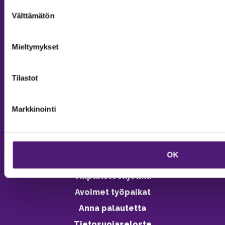
Suostumuksen
Välttämätön
Tiedustelut & Varaukset
valinta
Puh:
020 755 9975
Email:
majoitus@sappee.fi
Mieltymykset
Palvelemme arkisin 9–16
Tilastot
Online varaukset
verkkokaupasta 24h
Markkinointi
OK
Vastuullisuus
Ympäristöohjelma
Avoimet työpaikat
Anna palautetta
Tietosuojaseloste