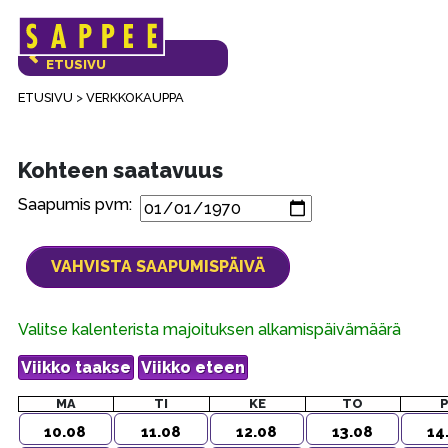
Päävalikko
VERKKOKAUPAN
ETUSIVU
ETUSIVU
>
VERKKOKAUPPA
Kohteen saatavuus
Saapumis pvm:
Valitse kalenterista majoituksen alkamispäivämäärä
MA
TI
KE
TO
10.08
11.08
12.08
13.08
14