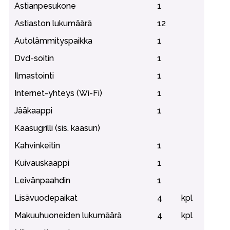
Astianpesukone
1
Astiaston lukumäärä
12
Autolämmityspaikka
1
Dvd-soitin
1
Ilmastointi
1
Internet-yhteys (Wi-Fi)
1
Jääkaappi
1
Kaasugrilli (sis. kaasun)
Kahvinkeitin
1
Kuivauskaappi
1
Leivänpaahdin
1
Lisävuodepaikat
4
kpl
Makuuhuoneiden lukumäärä
4
kpl