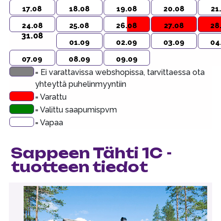
17.08
18.08
19.08
20.08
21
24.08
25.08
26.08
27.08
28
31.08
01.09
02.09
03.09
04
07.09
08.09
09.09
= Ei varattavissa webshopissa, tarvittaessa ota
yhteyttä puhelinmyyntiin
= Varattu
= Valittu saapumispvm
= Vapaa
Sappeen Tähti 1C -
tuotteen tiedot