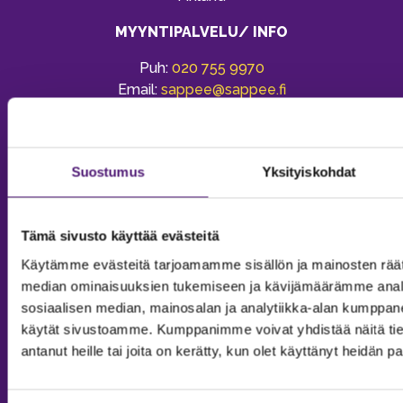
MYYNTIPALVELU/ INFO
Puh:
020 755 9970
Email:
sappee@sappee.fi
Suostumus
Yksityiskohdat
Tämä sivusto käyttää evästeitä
Käytämme evästeitä tarjoamamme sisällön ja mainosten räät
median ominaisuuksien tukemiseen ja kävijämäärämme anal
sosiaalisen median, mainosalan ja analytiikka-alan kumppanei
käytät sivustoamme. Kumppanimme voivat yhdistää näitä tietoja
antanut heille tai joita on kerätty, kun olet käyttänyt heidän p
MAJOITUS