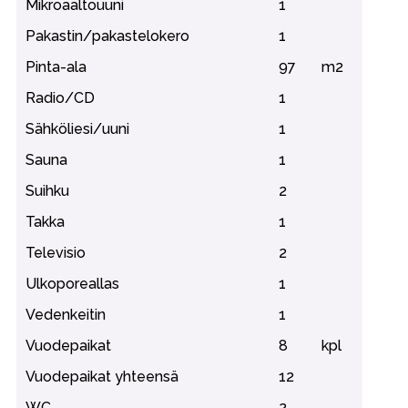
Mikroaaltouuni
1
Pakastin/pakastelokero
1
Pinta-ala
97
m2
Radio/CD
1
Sähköliesi/uuni
1
Sauna
1
Suihku
2
Takka
1
Televisio
2
Ulkoporeallas
1
Vedenkeitin
1
Vuodepaikat
8
kpl
Vuodepaikat yhteensä
12
WC
2