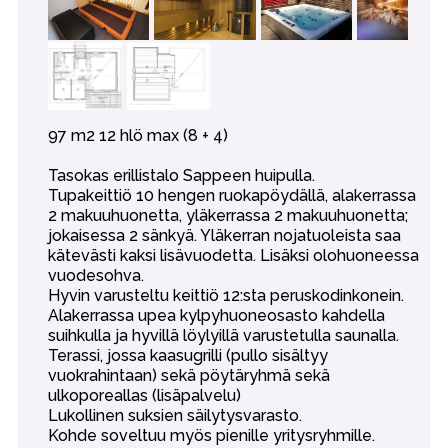
97 m2 12 hlö max (8 + 4)
Tasokas erillistalo Sappeen huipulla.
Tupakeittiö 10 hengen ruokapöydällä, alakerrassa
2 makuuhuonetta, yläkerrassa 2 makuuhuonetta;
jokaisessa 2 sänkyä. Yläkerran nojatuoleista saa
kätevästi kaksi lisävuodetta. Lisäksi olohuoneessa
vuodesohva.
Hyvin varusteltu keittiö 12:sta peruskodinkonein.
Alakerrassa upea kylpyhuoneosasto kahdella
suihkulla ja hyvillä löylyillä varustetulla saunalla.
Terassi, jossa kaasugrilli (pullo sisältyy
vuokrahintaan) sekä pöytäryhmä sekä
ulkoporeallas (lisäpalvelu)
Lukollinen suksien säilytysvarasto.
Kohde soveltuu myös pienille yritysryhmille.